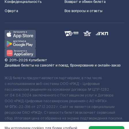
Конфиденциальность
Возврат и обмен билета
Оферта
Все вопросы и ответы
©
2011–2026
Купибилет
Дешёвые билеты на самолёт и поезд, бронирование и онлайн-заказ
Ж/Д билеты предоставляются партнёрами, в том числе
с использованием веб-системы ООО «РЖД – Цифровые
пассажирские решения» на основании договора № ЦПР-1282
от 04.04.2024 заключенного с Поставщиком услуг и Договора
ООО «РЖД-Цифровые пассажирские решения» c АО «ФПК»
№ ФПК-22-316 от 27.12.2022 г. Сайт не является официальным
ресурсом ОАО «РЖД». Стоимость билетов включает сервисный
сбор. Итоговая цена отображена на экране подтверждения покупки.
По вопросам рассмотрения обращений, жалоб, претензий граждан
Мы используем cookies для более удобной