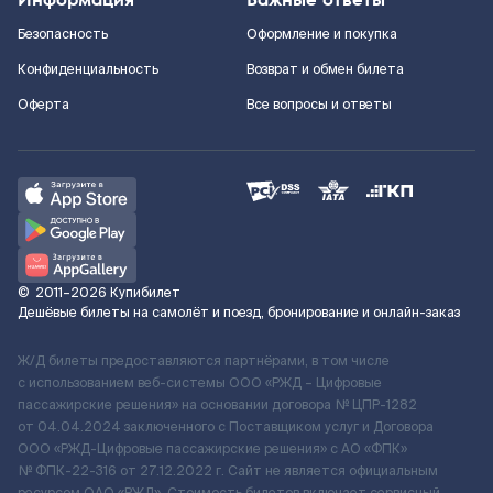
Безопасность
Оформление и покупка
Конфиденциальность
Возврат и обмен билета
Оферта
Все вопросы и ответы
©
2011–2026
Купибилет
Дешёвые билеты на самолёт и поезд, бронирование и онлайн-заказ
Ж/Д билеты предоставляются партнёрами, в том числе
с использованием веб-системы ООО «РЖД – Цифровые
пассажирские решения» на основании договора № ЦПР-1282
от 04.04.2024 заключенного с Поставщиком услуг и Договора
ООО «РЖД-Цифровые пассажирские решения» c АО «ФПК»
№ ФПК-22-316 от 27.12.2022 г. Сайт не является официальным