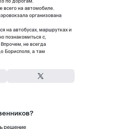
о по дорогам.
е всего на автомобиле.
аэровокзала организована
ся на автобусах, маршрутках и
но познакомиться с,
Впрочем, не всегда
о Борисполя, а там
твенников?
ть решение