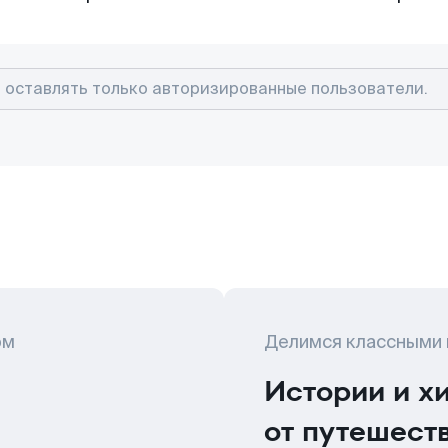
ом
Делимся классными
Истории и х
от путешест