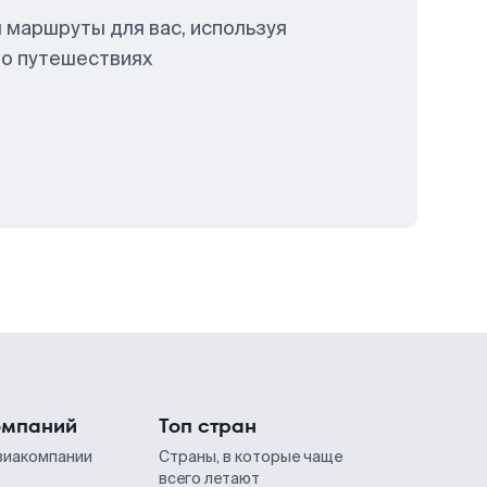
 маршруты для вас, используя
 о путешествиях
омпаний
Топ стран
виакомпании
Страны, в которые чаще
всего летают