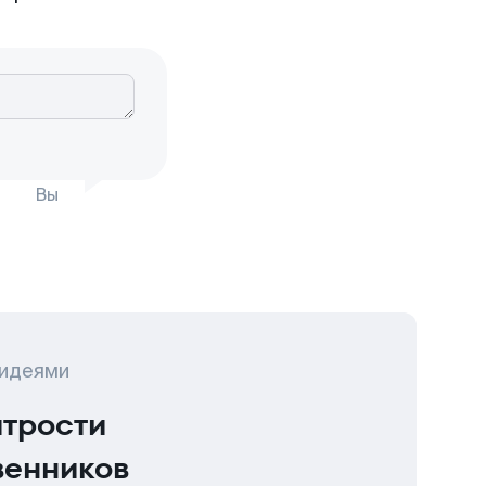
Вы
 идеями
итрости
венников