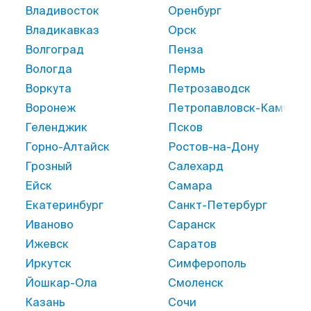
Владивосток
Оренбург
Владикавказ
Орск
Волгоград
Пенза
Вологда
Пермь
Воркута
Петрозаводск
Воронеж
Петропавловск-Камчатс
Геленджик
Псков
Горно-Алтайск
Ростов-на-Дону
Грозный
Салехард
Ейск
Самара
Екатеринбург
Санкт-Петербург
Иваново
Саранск
Ижевск
Саратов
Иркутск
Симферополь
Йошкар-Ола
Смоленск
Казань
Сочи