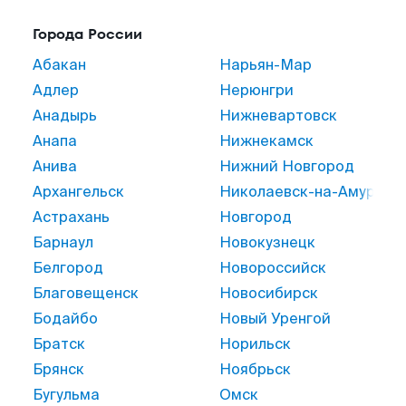
Города России
Абакан
Нарьян-Мар
Адлер
Нерюнгри
Анадырь
Нижневартовск
Анапа
Нижнекамск
Анива
Нижний Новгород
Архангельск
Николаевск-на-Амуре
Астрахань
Новгород
Барнаул
Новокузнецк
Белгород
Новороссийск
Благовещенск
Новосибирск
Бодайбо
Новый Уренгой
Братск
Норильск
Брянск
Ноябрьск
Бугульма
Омск