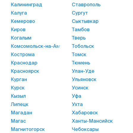
Калининград
Ставрополь
Калуга
Сургут
Кемерово
Сыктывкар
Киров
Тамбов
Когалым
Тверь
Комсомольск-на-Амуре
Тобольск
Кострома
Томск
Краснодар
Тюмень
Красноярск
Улан-Уде
Курган
Ульяновск
Курск
Усинск
Кызыл
Уфа
Липецк
Ухта
Магадан
Хабаровск
Магас
Ханты-Мансийск
Магнитогорск
Чебоксары