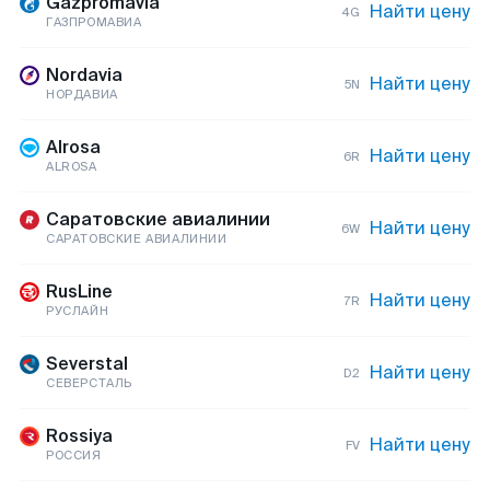
Gazpromavia
Найти цену
4G
ГАЗПРОМАВИА
Nordavia
Найти цену
5N
НОРДАВИА
Alrosa
Найти цену
6R
ALROSA
Саратовские авиалинии
Найти цену
6W
САРАТОВСКИЕ АВИАЛИНИИ
RusLine
Найти цену
7R
РУСЛАЙН
Severstal
Найти цену
D2
СЕВЕРСТАЛЬ
Rossiya
Найти цену
FV
РОССИЯ