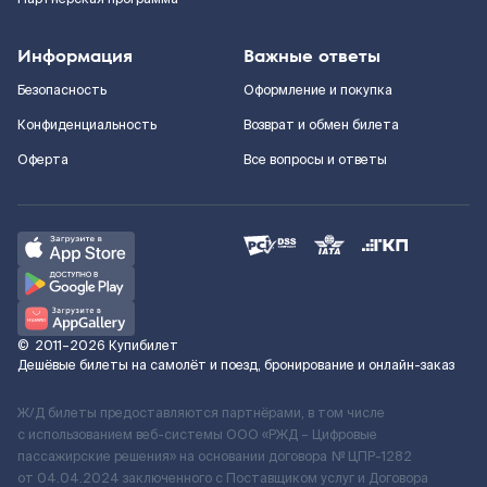
Информация
Важные ответы
Безопасность
Оформление и покупка
Конфиденциальность
Возврат и обмен билета
Оферта
Все вопросы и ответы
©
2011–2026
Купибилет
Дешёвые билеты на самолёт и поезд, бронирование и онлайн-заказ
Ж/Д билеты предоставляются партнёрами, в том числе
с использованием веб-системы ООО «РЖД – Цифровые
пассажирские решения» на основании договора № ЦПР-1282
от 04.04.2024 заключенного с Поставщиком услуг и Договора