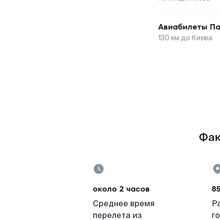
Авиабилеты
Па
130
км до
Киева
Фак
около 2 часов
8
Среднее время
Р
перелета из
г