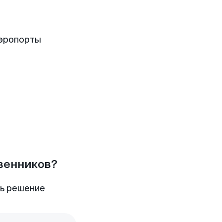
аэропорты
твенников?
ть решение