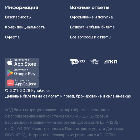
Информация
Важные ответы
Безопасность
Оформление и покупка
Конфиденциальность
Возврат и обмен билета
Оферта
Все вопросы и ответы
©
2011–2026
Купибилет
Дешёвые билеты на самолёт и поезд, бронирование и онлайн-заказ
Ж/Д билеты предоставляются партнёрами, в том числе
с использованием веб-системы ООО «РЖД – Цифровые
пассажирские решения» на основании договора № ЦПР-1282
от 04.04.2024 заключенного с Поставщиком услуг и Договора
ООО «РЖД-Цифровые пассажирские решения» c АО «ФПК»