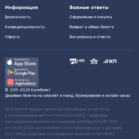
Информация
Важные ответы
Безопасность
Оформление и покупка
Конфиденциальность
Возврат и обмен билета
Оферта
Все вопросы и ответы
©
2011–2026
Купибилет
Дешёвые билеты на самолёт и поезд, бронирование и онлайн-заказ
Ж/Д билеты предоставляются партнёрами, в том числе
с использованием веб-системы ООО «РЖД – Цифровые
пассажирские решения» на основании договора № ЦПР-1282
от 04.04.2024 заключенного с Поставщиком услуг и Договора
ООО «РЖД-Цифровые пассажирские решения» c АО «ФПК»