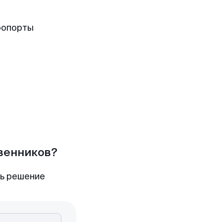
ропорты
твенников?
ть решение