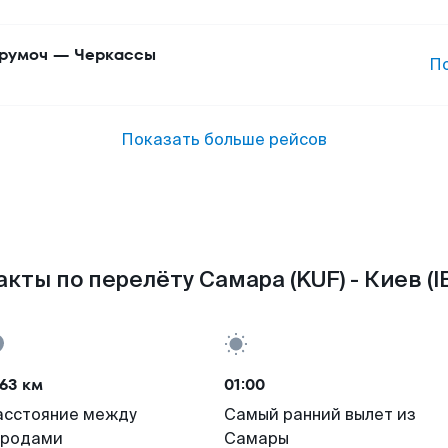
румоч
—
Черкассы
П
Показать больше рейсов
кты по перелёту Самара (KUF) - Киев (I
63 км
01:00
асстояние между
Самый ранний вылет из
ородами
Самары