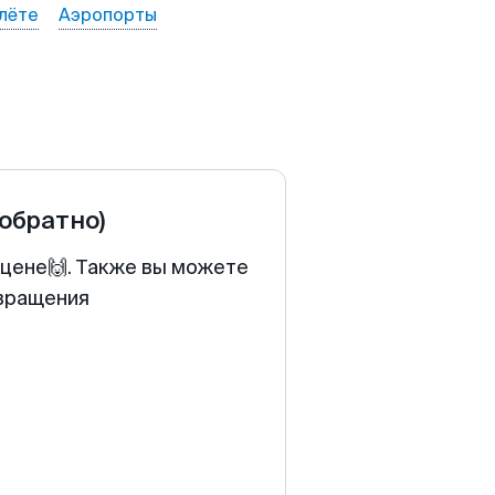
лёте
Аэропорты
 обратно)
 цене🙌. Также вы можете
звращения