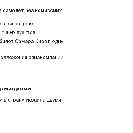
а самолет без комиссии?
аются по цене.
нечных пунктов.
 билет Самара Киев в одну
редложения авиакомпаний,
ересадками
м в страну Украина двумя