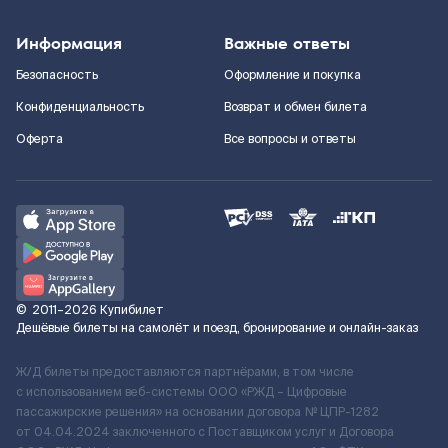
Информация
Важные ответы
Безопасность
Оформление и покупка
Конфиденциальность
Возврат и обмен билета
Оферта
Все вопросы и ответы
©
2011–2026
Купибилет
Дешёвые билеты на самолёт и поезд, бронирование и онлайн-заказ
Ж/Д билеты предоставляются партнёрами, в том числе
с использованием веб-системы ООО «РЖД – Цифровые
пассажирские решения» на основании договора № ЦПР-1282
от 04.04.2024 заключенного с Поставщиком услуг и Договора