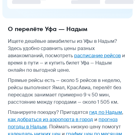
О перелёте Уфа — Надым
Ищете дешёвые авиабилеты из Уфы в Надым?
Здесь удобно сравнить цены разных
авиакомпаний, посмотреть
расписание рейсов
и
время в пути — и купить билет Уфа — Надым
онлайн по выгодной цене.
Прямые рейсы есть — около 5 рейсов в неделю,
рейсы выполняют Ямал, КрасАвиа, перелёт без
пересадок занимает примерно 9 ч 50 мин,
расстояние между городами — около 1 505 км.
Планируете поездку? Пригодятся
гид по Надым
,
как добраться из аэропорта в город
и
прогноз
погоды в Надым
.
Поймать низкую цену помогут
календарь низких цен
и
график цен по месяцам