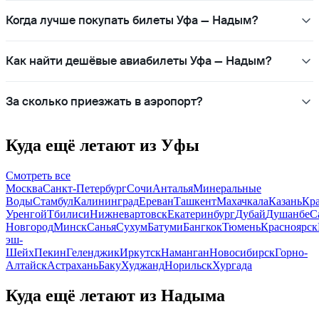
Когда лучше покупать билеты Уфа — Надым?
Как найти дешёвые авиабилеты Уфа — Надым?
За сколько приезжать в аэропорт?
Куда ещё летают из Уфы
Смотреть все
Москва
Санкт-Петербург
Сочи
Анталья
Минеральные
Воды
Стамбул
Калининград
Ереван
Ташкент
Махачкала
Казань
Кр
Уренгой
Тбилиси
Нижневартовск
Екатеринбург
Дубай
Душанбе
С
Новгород
Минск
Санья
Сухум
Батуми
Бангкок
Тюмень
Красноярск
эш-
Шейх
Пекин
Геленджик
Иркутск
Наманган
Новосибирск
Горно-
Алтайск
Астрахань
Баку
Худжанд
Норильск
Хургада
Куда ещё летают из Надыма