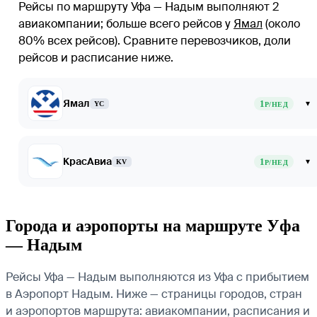
Рейсы по маршруту Уфа — Надым выполняют 2
авиакомпании
; больше всего рейсов у
Ямал
(около
80% всех рейсов)
. Сравните перевозчиков, доли
рейсов и расписание ниже.
Ямал
1
▾
YC
Р/НЕД
КрасАвиа
1
▾
KV
Р/НЕД
Города и аэропорты на маршруте Уфа
— Надым
Рейсы Уфа — Надым выполняются из Уфа с прибытием
в Аэропорт Надым. Ниже — страницы городов, стран
и аэропортов маршрута: авиакомпании, расписания и