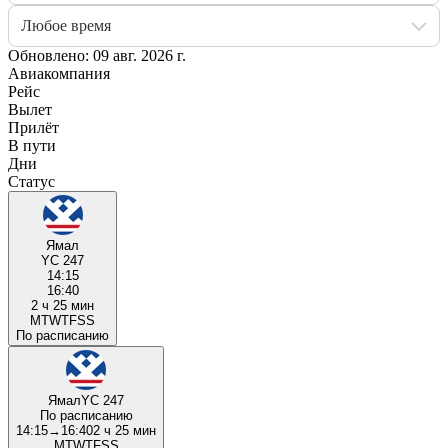
Любое время
Обновлено: 09 авг. 2026 г.
Авиакомпания
Рейс
Вылет
Прилёт
В пути
Дни
Статус
Ямал
YC 247
14:15
16:40
2 ч 25 мин
M
T
W
T
F
S
S
По расписанию
Ямал
YC 247
По расписанию
14:15
→
16:40
2 ч 25 мин
M
T
W
T
F
S
S