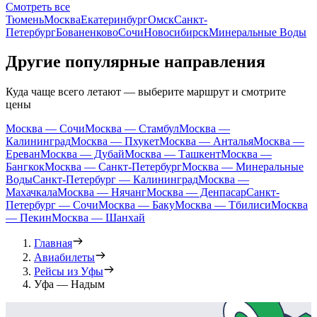
Смотреть все
Тюмень
Москва
Екатеринбург
Омск
Санкт-
Петербург
Бованенково
Сочи
Новосибирск
Минеральные Воды
Другие популярные направления
Куда чаще всего летают — выберите маршрут и смотрите
цены
Москва — Сочи
Москва — Стамбул
Москва —
Калининград
Москва — Пхукет
Москва — Анталья
Москва —
Ереван
Москва — Дубай
Москва — Ташкент
Москва —
Бангкок
Москва — Санкт-Петербург
Москва — Минеральные
Воды
Санкт-Петербург — Калининград
Москва —
Махачкала
Москва — Нячанг
Москва — Денпасар
Санкт-
Петербург — Сочи
Москва — Баку
Москва — Тбилиси
Москва
— Пекин
Москва — Шанхай
Главная
Авиабилеты
Рейсы из Уфы
Уфа — Надым