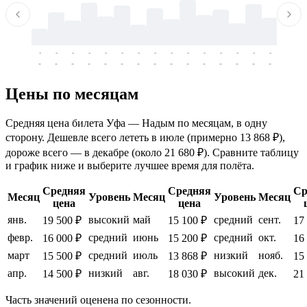
-
-
-
-
-
-
-
-
-
-
-
-
-
-
-
-
-
-
-
-
-
-
-
-
-
-
-
-
-
-
-
-
-
-
Цены по месяцам
Средняя цена билета Уфа — Надым по месяцам, в одну
сторону. Дешевле всего лететь в июле (примерно 13 868 ₽),
дороже всего — в декабре (около 21 680 ₽). Сравните таблицу
и график ниже и выберите лучшее время для полёта.
Средняя
Средняя
Ср
Месяц
Уровень
Месяц
Уровень
Месяц
цена
цена
янв.
высокий
май
средний
сент.
19 500 ₽
15 100 ₽
17
февр.
средний
июнь
средний
окт.
16 000 ₽
15 200 ₽
16
март
средний
июль
низкий
нояб.
15 500 ₽
13 868 ₽
15
апр.
низкий
авг.
высокий
дек.
14 500 ₽
18 030 ₽
21
Часть значений оценена по сезонности.