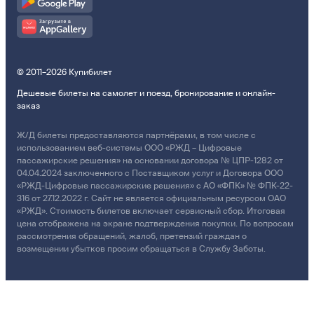
© 2011–2026 Купибилет
Дешевые билеты на самолет и поезд, бронирование и онлайн-
заказ
Ж/Д билеты предоставляются партнёрами, в том числе с
использованием веб-системы ООО «РЖД – Цифровые
пассажирские решения» на основании договора № ЦПР-1282 от
04.04.2024 заключенного с Поставщиком услуг и Договора ООО
«РЖД-Цифровые пассажирские решения» с АО «ФПК» № ФПК-22-
316 от 27.12.2022 г. Сайт не является официальным ресурсом ОАО
«РЖД». Стоимость билетов включает сервисный сбор. Итоговая
цена отображена на экране подтверждения покупки. По вопросам
рассмотрения обращений, жалоб, претензий граждан о
возмещении убытков просим обращаться в Службу Заботы.