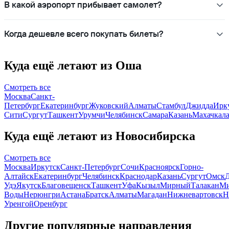
В какой аэропорт прибывает самолет?
Когда дешевле всего покупать билеты?
Куда ещё летают из Оша
Смотреть все
Москва
Санкт-
Петербург
Екатеринбург
Жуковский
Алматы
Стамбул
Джидда
Ирк
Сити
Сургут
Ташкент
Урумчи
Челябинск
Самара
Казань
Махачкал
Куда ещё летают из Новосибирска
Смотреть все
Москва
Иркутск
Санкт-Петербург
Сочи
Красноярск
Горно-
Алтайск
Екатеринбург
Челябинск
Краснодар
Казань
Сургут
Омск
Удэ
Якутск
Благовещенск
Ташкент
Уфа
Кызыл
Мирный
Талакан
Ми
Воды
Нерюнгри
Астана
Братск
Алматы
Магадан
Нижневартовск
Н
Уренгой
Оренбург
Другие популярные направления