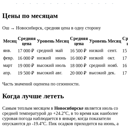
-
-
-
-
-
-
-
-
-
-
-
-
-
-
-
-
-
Цены по месяцам
Ош → Новосибирск, средняя цена в одну сторону
Средняя
Средняя
Ср
Месяц
Уровень
Месяц
Уровень
Месяц
цена
цена
янв.
средний
май
низкий
сент.
17 000 ₽
16 500 ₽
15
февр.
низкий
июнь
низкий
окт.
16 000 ₽
16 000 ₽
17
март
высокий
июль
средний
нояб.
19 000 ₽
18 000 ₽
16
апр.
высокий
авг.
высокий
дек.
19 500 ₽
20 000 ₽
17
Часть значений оценена по сезонности.
Когда лучше лететь
Самым теплым месяцем в
Новосибирске
является июль со
средней температурой до +24.2°C, в то время как наиболее
суровая погода наблюдается в январе, когда показатели
опускаются до -19.4°C. Пик осадков приходится на июнь, а