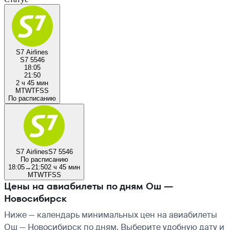
S7 Airlines
S7 5546
18:05
21:50
2 ч 45 мин
M
T
W
T
F
S
S
По расписанию
S7 Airlines
S7 5546
По расписанию
18:05
→
21:50
2 ч 45 мин
M
T
W
T
F
S
S
Цены на авиабилеты по дням Ош —
Новосибирск
Ниже — календарь минимальных цен на авиабилеты
Ош — Новосибирск по дням. Выберите удобную дату и