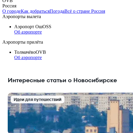
OVB
Россия
О городе
Как добраться
Погода
Всё о стране Россия
Аэропорты вылета
Аэропорт Ош
OSS
Об аэропорте
Аэропорты прилёта
Толмачёво
OVB
Об аэропорте
Интересные статьи о Новосибирске
Идеи для путешествий