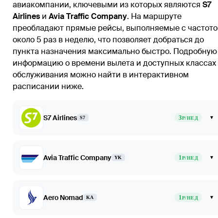
авиакомпании, ключевыми из которых являются
S7
Airlines
и
Avia Traffic Company
. На маршруте
преобладают прямые рейсы, выполняемые с частот
около 5 раз в неделю, что позволяет добраться до
пункта назначения максимально быстро. Подробную
информацию о времени вылета и доступных классах
обслуживания можно найти в интерактивном
расписании ниже.
S7 Airlines
3
▾
S7
Р/НЕД
Avia Traffic Company
1
▾
YK
Р/НЕД
Aero Nomad
1
▾
KA
Р/НЕД