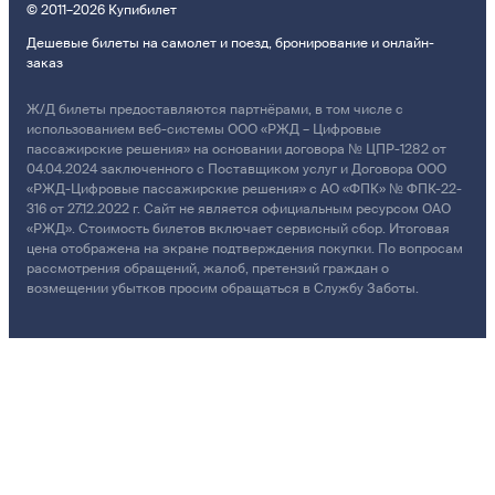
© 2011–2026 Купибилет
Дешевые билеты на самолет и поезд, бронирование и онлайн-
заказ
Ж/Д билеты предоставляются партнёрами, в том числе с
использованием веб-системы ООО «РЖД – Цифровые
пассажирские решения» на основании договора № ЦПР-1282 от
04.04.2024 заключенного с Поставщиком услуг и Договора ООО
«РЖД-Цифровые пассажирские решения» с АО «ФПК» № ФПК-22-
316 от 27.12.2022 г. Сайт не является официальным ресурсом ОАО
«РЖД». Стоимость билетов включает сервисный сбор. Итоговая
цена отображена на экране подтверждения покупки. По вопросам
рассмотрения обращений, жалоб, претензий граждан о
возмещении убытков просим обращаться в Службу Заботы.