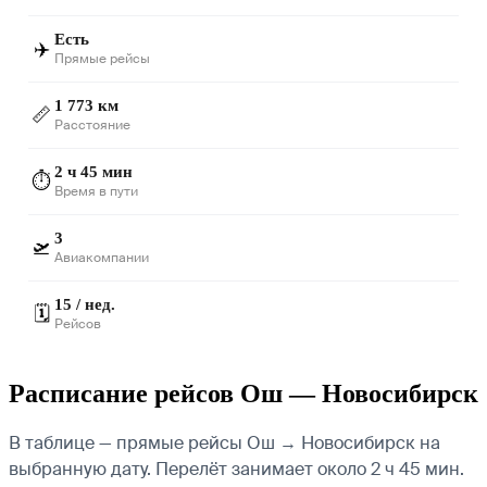
Есть
✈️
Прямые рейсы
1 773 км
📏
Расстояние
2 ч 45 мин
⏱️
Время в пути
3
🛫
Авиакомпании
15 / нед.
🗓️
Рейсов
Расписание рейсов Ош — Новосибирск
В таблице — прямые рейсы Ош → Новосибирск на
выбранную дату. Перелёт занимает около 2 ч 45 мин.