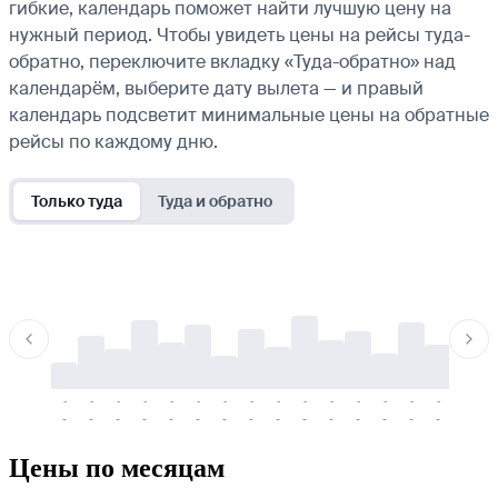
гибкие, календарь поможет найти лучшую цену на
нужный период. Чтобы увидеть цены на рейсы туда-
обратно, переключите вкладку «Туда-обратно» над
календарём, выберите дату вылета — и правый
календарь подсветит минимальные цены на обратные
рейсы по каждому дню.
Только туда
Туда и обратно
-
-
-
-
-
-
-
-
-
-
-
-
-
-
-
-
-
-
-
-
-
-
-
-
-
-
-
-
-
-
-
-
-
-
Цены по месяцам