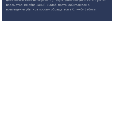
цена отображена на экране подтверждения покупки. По вопросам
рассмотрения обращений, жалоб, претензий граждан о
возмещении убытков просим обращаться в Службу Заботы.