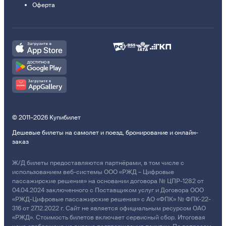
Оферта
© 2011–2026 Купибилет
Дешевые билеты на самолет и поезд, бронирование и онлайн-
заказ
Ж/Д билеты предоставляются партнёрами, в том числе с
использованием веб-системы ООО «РЖД – Цифровые
пассажирские решения» на основании договора № ЦПР-1282 от
04.04.2024 заключенного с Поставщиком услуг и Договора ООО
«РЖД-Цифровые пассажирские решения» с АО «ФПК» № ФПК-22-
316 от 27.12.2022 г. Сайт не является официальным ресурсом ОАО
«РЖД». Стоимость билетов включает сервисный сбор. Итоговая