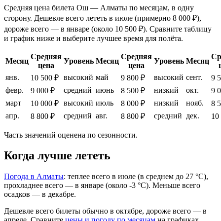
Средняя цена билета Ош — Алматы по месяцам, в одну
сторону. Дешевле всего лететь в июле (примерно 8 000 ₽),
дороже всего — в январе (около 10 500 ₽). Сравните таблицу
и график ниже и выберите лучшее время для полёта.
Средняя
Средняя
Ср
Месяц
Уровень
Месяц
Уровень
Месяц
цена
цена
янв.
высокий
май
высокий
сент.
10 500 ₽
9 800 ₽
9 
февр.
средний
июнь
низкий
окт.
9 000 ₽
8 500 ₽
9 
март
высокий
июль
низкий
нояб.
10 000 ₽
8 000 ₽
8 
апр.
средний
авг.
средний
дек.
8 800 ₽
8 800 ₽
10
Часть значений оценена по сезонности.
Когда лучше лететь
Погода в Алматы
: теплее всего в июле (в среднем до 27 °C),
прохладнее всего — в январе (около -3 °C). Меньше всего
осадков — в декабре.
Дешевле всего билеты обычно в октябре, дороже всего — в
апреле.
Сравните
цены и погоду по месяцам
на графиках