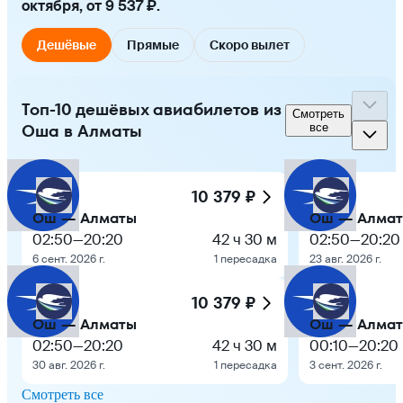
октября, от 9 537 ₽.
Дешёвые
Прямые
Скоро вылет
Топ-10 дешёвых авиабилетов из
Смотреть
Оша в Алматы
все
10 379 ₽
Ош — Алматы
Ош — Алма
02:50
—
20:20
42 ч 30 м
02:50
—
20:20
6 сент. 2026 г.
1 пересадка
23 авг. 2026 г.
10 379 ₽
Ош — Алматы
Ош — Алма
02:50
—
20:20
42 ч 30 м
00:10
—
20:20
30 авг. 2026 г.
1 пересадка
3 сент. 2026 г.
Смотреть все