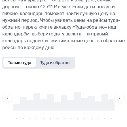
дорогие — около 42 741 ₽ в мае. Если даты поездки
гибкие, календарь поможет найти лучшую цену на
нужный период. Чтобы увидеть цены на рейсы туда-
обратно, переключите вкладку «Туда-обратно» над
календарём, выберите дату вылета — и правый
календарь подсветит минимальные цены на обратные
рейсы по каждому дню.
Только туда
Туда и обратно
-
-
-
-
-
-
-
-
-
-
-
-
-
-
-
-
-
-
-
-
-
-
-
-
-
-
-
-
-
-
-
-
-
-