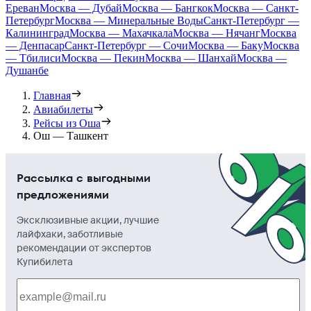
Ереван
Москва — Дубай
Москва — Бангкок
Москва — Санкт-
Петербург
Москва — Минеральные Воды
Санкт-Петербург —
Калининград
Москва — Махачкала
Москва — Нячанг
Москва
— Денпасар
Санкт-Петербург — Сочи
Москва — Баку
Москва
— Тбилиси
Москва — Пекин
Москва — Шанхай
Москва —
Душанбе
Главная
Авиабилеты
Рейсы из Оша
Ош — Ташкент
Рассылка с выгодными
предложениями
Эксклюзивные акции, лучшие
лайфхаки, заботливые
рекомендации от экспертов
Купибилета