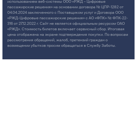
использованием веб-системы ООО «РЖД – Цифровые
пассажирские решения» на основании договора № ЦПР-1282 от
04.04.2024 заключенного с Поставщиком услуг и Договора ООО
«РЖД-Цифровые пассажирские решения» с АО «ФПК» № ФПК-22-
316 от 27.12.2022 г. Сайт не является официальным ресурсом ОАО
«РЖД». Стоимость билетов включает сервисный сбор. Итоговая
цена отображена на экране подтверждения покупки. По вопросам
рассмотрения обращений, жалоб, претензий граждан о
возмещении убытков просим обращаться в Службу Заботы.