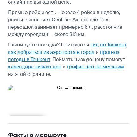
онлайн по выгодной цене.
Прямые рейсы есть — около 4 рейса в неделю,
рейсы выполняет Centrum Air, перелёт без
пересадок занимает примерно 6 ч, расстояние
между городами — около 313 км.
Планируете поездку? Пригодятся
гид по Ташкент
,
как добраться из аэропорта в город
и
прогноз
погоды в Ташкент
.
Поймать низкую цену помогут
календарь низких цен
и
график цен по месяцам
на этой странице.
Подробнее
Факты о маршруте