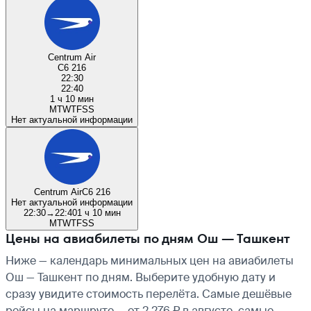
Centrum Air
C6 216
22:30
22:40
1 ч 10 мин
M
T
W
T
F
S
S
Нет актуальной информации
Centrum Air
C6 216
Нет актуальной информации
22:30
→
22:40
1 ч 10 мин
M
T
W
T
F
S
S
Цены на авиабилеты по дням Ош — Ташкент
Ниже — календарь минимальных цен на авиабилеты
Ош — Ташкент по дням. Выберите удобную дату и
сразу увидите стоимость перелёта. Самые дешёвые
рейсы на маршруте — от 2 276 ₽ в августе, самые