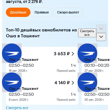
августа, от 2 276 ₽.
Дешёвые
Прямые
Скоро вылет
Топ-10 дешёвых авиабилетов из
Смотреть
Оша в Ташкент
все
3 653 ₽
Ош — Ташкент
Ош — Ташке
02:50
—
02:50
1 ч
00:10
—
00:20
16 авг. 2026 г.
Прямой рейс
27 авг. 2026 г.
4 140 ₽
Ош — Ташкент
Ош — Ташке
02:50
—
02:50
1 ч
02:50
—
02:50
6 сент. 2026 г.
Прямой рейс
30 авг. 2026 г.
Смотреть все