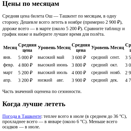
Цены по месяцам
Средняя цена билета Ош — Ташкент по месяцам, в одну
сторону. Дешевле всего лететь в ноябре (примерно 2 900 ₽),
дороже всего — в марте (около 5 200 ₽). Сравните таблицу и
график ниже и выберите лучшее время для полёта.
Средняя
Средняя
Ср
Месяц
Уровень
Месяц
Уровень
Месяц
цена
цена
янв.
высокий
май
средний
сент.
5 000 ₽
3 600 ₽
3 
февр.
высокий
июнь
средний
окт.
4 800 ₽
3 800 ₽
3 
март
высокий
июль
средний
нояб.
5 200 ₽
4 000 ₽
2 
апр.
низкий
авг.
средний
дек.
3 200 ₽
3 900 ₽
4 
Часть значений оценена по сезонности.
Когда лучше лететь
Погода в Ташкенте
: теплее всего в июле (в среднем до 36 °C),
прохладнее всего — в январе (около 6 °C). Меньше всего
осадков — в июле.