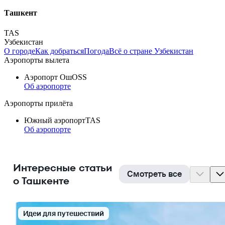
Ташкент
TAS
Узбекистан
О городе
Как добраться
Погода
Всё о стране Узбекистан
Аэропорты вылета
Аэропорт Ош
OSS
Об аэропорте
Аэропорты прилёта
Южный аэропорт
TAS
Об аэропорте
Интересные статьи
Смотреть все
о Ташкенте
Идеи для путешествий