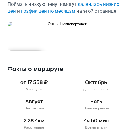
Поймать низкую цену помогут
календарь низких
цен
и
график цен по месяцам
на этой странице.
Подробнее
Факты о маршруте
от 17 558 ₽
Октябрь
Мин. цена
Дешевле всего
Август
Есть
Пик сезона
Прямые рейсы
2 287 км
7 ч 50 мин
Расстояние
Время в пути