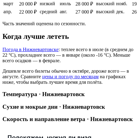
март
низкий
июль
высокий
нояб.
20 000 ₽
28 000 ₽
19
апр.
средний
авг.
высокий
дек.
22 000 ₽
27 000 ₽
26
Часть значений оценена по сезонности.
Когда лучше лететь
Погода в Нижневартовске
: теплее всего в июле (в среднем до
22 °C), прохладнее всего — в январе (около -16 °C). Меньше
всего осадков — в феврале.
Дешевле всего билеты обычно в октябре, дороже всего — в
августе.
Сравните
цены и погоду по месяцам
на графиках
ниже, чтобы выбрать лучшее время для полёта.
Температура · Нижневартовск
Сухие и мокрые дни · Нижневартовск
Скорость и направление ветра · Нижневартовск
Подскажем, нужна ли виза