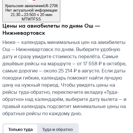
Уральские авиалинии
U6 2706
Нет актуальной информации
21:30
→
23:50
3 ч 20 мин
M
T
W
T
F
S
S
Цены на авиабилеты по дням Ош —
Нижневартовск
Ниже — календарь минимальных цен на авиабилеты
Ош — Нижневартовск по дням. Выберите удобную
дату и сразу увидите стоимость перелёта. Самые
дешёвые рейсы на маршруте — от 17 558 ₽ в октябре,
самые дорогие — около 25 214 ₽ в августе. Если даты
поездки гибкие, календарь поможет найти лучшую
цену на нужный период. Чтобы увидеть цены на
рейсы туда-обратно, переключите вкладку «Туда-
обратно» над календарём, выберите дату вылета — и
правый календарь подсветит минимальные цены на
обратные рейсы по каждому дню.
Только туда
Туда и обратно