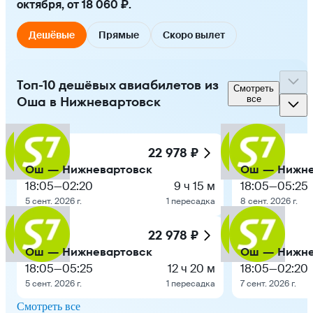
октября, от 18 060 ₽.
Дешёвые
Прямые
Скоро вылет
Топ-10 дешёвых авиабилетов из
Смотреть
Оша в Нижневартовск
все
22 978 ₽
Ош — Нижневартовск
Ош — Нижне
18:05
—
02:20
9 ч 15 м
18:05
—
05:25
5 сент. 2026 г.
1 пересадка
8 сент. 2026 г.
22 978 ₽
Ош — Нижневартовск
Ош — Нижне
18:05
—
05:25
12 ч 20 м
18:05
—
02:20
5 сент. 2026 г.
1 пересадка
7 сент. 2026 г.
Смотреть все