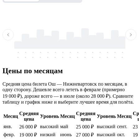
-
-
-
-
-
-
-
-
-
-
-
-
-
-
-
-
-
-
-
-
-
-
-
-
-
-
-
-
-
-
-
-
-
-
Цены по месяцам
Средняя цена билета Ош — Нижневартовск по месяцам, в
одну сторону. Дешевле всего лететь в феврале (примерно
19 000 ₽), дороже всего — в июле (около 28 000 ₽). Сравните
таблицу и график ниже и выберите лучшее время для полёта.
Средняя
Средняя
Ср
Месяц
Уровень
Месяц
Уровень
Месяц
цена
цена
янв.
высокий
май
высокий
сент.
26 000 ₽
25 000 ₽
23
февр.
низкий
июнь
высокий
окт.
19 000 ₽
27 000 ₽
19