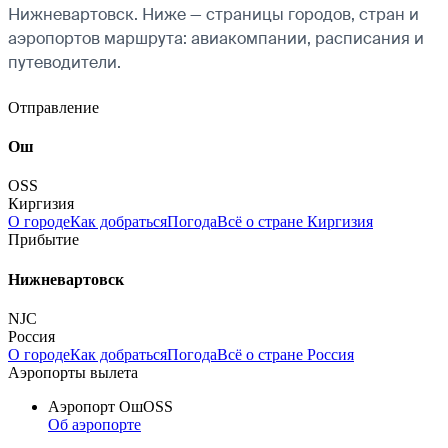
Нижневартовск. Ниже — страницы городов, стран и
аэропортов маршрута: авиакомпании, расписания и
путеводители.
Отправление
Ош
OSS
Киргизия
О городе
Как добраться
Погода
Всё о стране Киргизия
Прибытие
Нижневартовск
NJC
Россия
О городе
Как добраться
Погода
Всё о стране Россия
Аэропорты вылета
Аэропорт Ош
OSS
Об аэропорте