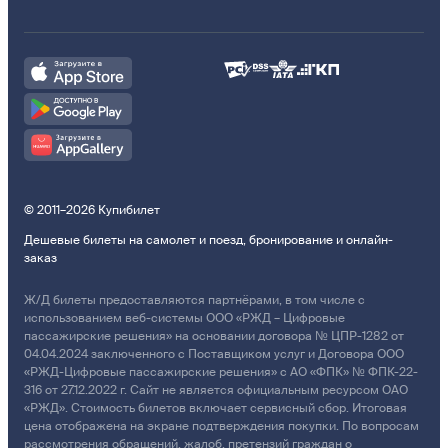
© 2011–2026 Купибилет
Дешевые билеты на самолет и поезд, бронирование и онлайн-
заказ
Ж/Д билеты предоставляются партнёрами, в том числе с
использованием веб-системы ООО «РЖД – Цифровые
пассажирские решения» на основании договора № ЦПР-1282 от
04.04.2024 заключенного с Поставщиком услуг и Договора ООО
«РЖД-Цифровые пассажирские решения» с АО «ФПК» № ФПК-22-
316 от 27.12.2022 г. Сайт не является официальным ресурсом ОАО
«РЖД». Стоимость билетов включает сервисный сбор. Итоговая
цена отображена на экране подтверждения покупки. По вопросам
рассмотрения обращений, жалоб, претензий граждан о