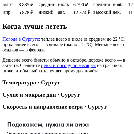
март
средний
июль
средний
нояб.
8 885 ₽
6 790 ₽
12
апр.
низкий
авг.
высокий
дек.
5 878 ₽
12 374 ₽
11
Когда лучше лететь
Погода в Сургуте
: теплее всего в июле (в среднем до 22 °C),
прохладнее всего — в январе (около -15 °C). Меньше всего
осадков — в феврале.
Дешевле всего билеты обычно в октябре, дороже всего — в
августе.
Сравните
цены и погоду по месяцам
на графиках
ниже, чтобы выбрать лучшее время для полёта.
Температура · Сургут
Сухие и мокрые дни · Сургут
Скорость и направление ветра · Сургут
Подскажем, нужна ли виза