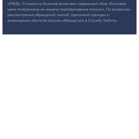
«РЖД». Стоимость билетов включает сервисный сбор. Итоговая
цена отображена на экране подтверждения покупки. По вопросам
рассмотрения обращений, жалоб, претензий граждан о
возмещении убытков просим обращаться в Службу Заботы.