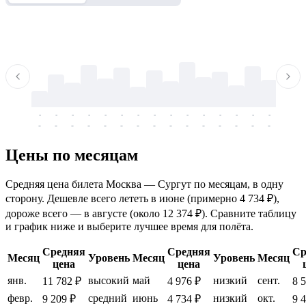
-
-
-
-
-
-
-
-
-
-
-
-
-
-
-
-
-
-
-
-
-
-
-
-
-
-
-
-
-
-
-
-
-
-
Цены по месяцам
Средняя цена билета Москва — Сургут по месяцам, в одну
сторону. Дешевле всего лететь в июне (примерно 4 734 ₽),
дороже всего — в августе (около 12 374 ₽). Сравните таблицу
и график ниже и выберите лучшее время для полёта.
Средняя
Средняя
Ср
Месяц
Уровень
Месяц
Уровень
Месяц
цена
цена
янв.
высокий
май
низкий
сент.
11 782 ₽
4 976 ₽
8 
февр.
средний
июнь
низкий
окт.
9 209 ₽
4 734 ₽
9 