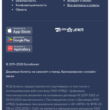
Безопасность
Возврат и обмен
Конфиденциальность
Все вопросы и ответы
Оферта
© 2011–2026 Купибилет
Дешевые билеты на самолет и поезд, бронирование и онлайн-
заказ
Ж/Д билеты предоставляются партнёрами, в том числе с
использованием веб-системы ООО «РЖД – Цифровые
пассажирские решения» на основании договора № ЦПР-1282 от
04.04.2024 заключенного с Поставщиком услуг и Договора ООО
«РЖД-Цифровые пассажирские решения» с АО «ФПК» № ФПК-22-
316 от 27.12.2022 г. Сайт не является официальным ресурсом ОАО