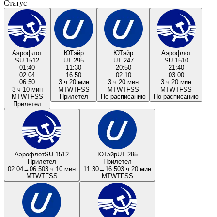
Статус
Аэрофлот
ЮТэйр
ЮТэйр
Аэрофлот
SU 1512
UT 295
UT 247
SU 1510
01:40
11:30
20:50
21:40
02:04
16:50
02:10
03:00
06:50
3 ч 20 мин
3 ч 20 мин
3 ч 20 мин
3 ч 10 мин
M
T
W
T
F
S
S
M
T
W
T
F
S
S
M
T
W
T
F
S
S
M
T
W
T
F
S
S
Прилетел
По расписанию
По расписанию
Прилетел
Аэрофлот
SU 1512
ЮТэйр
UT 295
Прилетел
Прилетел
02:04
→
06:50
3 ч 10 мин
11:30
→
16:50
3 ч 20 мин
M
T
W
T
F
S
S
M
T
W
T
F
S
S