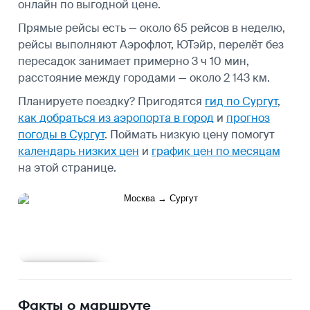
онлайн по выгодной цене.
Прямые рейсы есть — около 65 рейсов в неделю,
рейсы выполняют Аэрофлот, ЮТэйр, перелёт без
пересадок занимает примерно 3 ч 10 мин,
расстояние между городами — около 2 143 км.
Планируете поездку? Пригодятся
гид по Сургут
,
как добраться из аэропорта в город
и
прогноз
погоды в Сургут
.
Поймать низкую цену помогут
календарь низких цен
и
график цен по месяцам
на этой странице.
Подробнее
Факты о маршруте