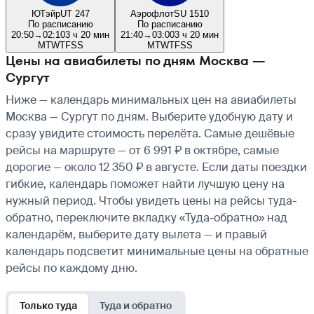
ЮТэйр
UT 247
Аэрофлот
SU 1510
По расписанию
По расписанию
20:50
→
02:10
3 ч 20 мин
21:40
→
03:00
3 ч 20 мин
M
T
W
T
F
S
S
M
T
W
T
F
S
S
Цены на авиабилеты по дням Москва —
Сургут
Ниже — календарь минимальных цен на авиабилеты
Москва — Сургут по дням. Выберите удобную дату и
сразу увидите стоимость перелёта. Самые дешёвые
рейсы на маршруте — от 6 991 ₽ в октябре, самые
дорогие — около 12 350 ₽ в августе. Если даты поездки
гибкие, календарь поможет найти лучшую цену на
нужный период. Чтобы увидеть цены на рейсы туда-
обратно, переключите вкладку «Туда-обратно» над
календарём, выберите дату вылета — и правый
календарь подсветит минимальные цены на обратные
рейсы по каждому дню.
Только туда
Туда и обратно