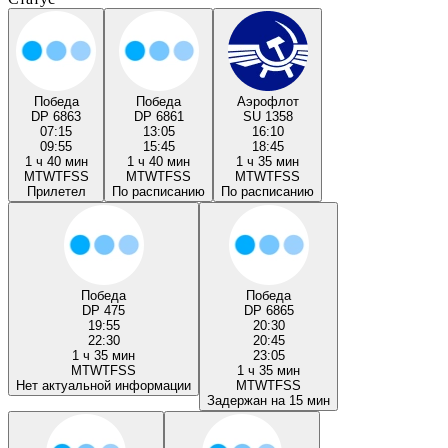
Победа
Победа
Аэрофлот
DP 6863
DP 6861
SU 1358
07:15
13:05
16:10
09:55
15:45
18:45
1 ч 40 мин
1 ч 40 мин
1 ч 35 мин
M
T
W
T
F
S
S
M
T
W
T
F
S
S
M
T
W
T
F
S
S
Прилетел
По расписанию
По расписанию
Победа
Победа
DP 475
DP 6865
19:55
20:30
22:30
20:45
1 ч 35 мин
23:05
M
T
W
T
F
S
S
1 ч 35 мин
Нет актуальной информации
M
T
W
T
F
S
S
Задержан на 15 мин