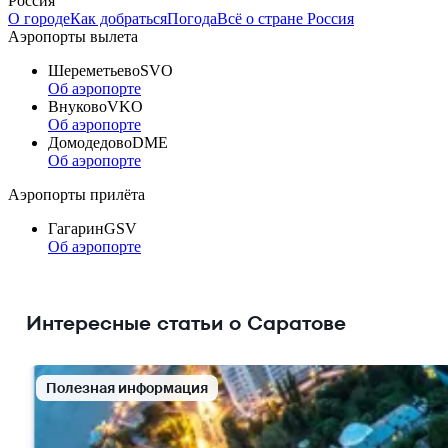
Россия
О городе
Как добраться
Погода
Всё о стране Россия
Аэропорты вылета
Шереметьево
SVO
Об аэропорте
Внуково
VKO
Об аэропорте
Домодедово
DME
Об аэропорте
Аэропорты прилёта
Гагарин
GSV
Об аэропорте
Интересные статьи о Саратове
Полезная информация