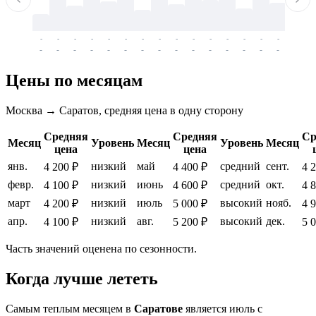
-
-
-
-
-
-
-
-
-
-
-
-
-
-
-
-
-
-
-
-
-
-
-
-
-
-
-
-
-
-
-
-
-
-
Цены по месяцам
Москва → Саратов, средняя цена в одну сторону
Средняя
Средняя
Ср
Месяц
Уровень
Месяц
Уровень
Месяц
цена
цена
янв.
низкий
май
средний
сент.
4 200 ₽
4 400 ₽
4 
февр.
низкий
июнь
средний
окт.
4 100 ₽
4 600 ₽
4 
март
низкий
июль
высокий
нояб.
4 200 ₽
5 000 ₽
4 
апр.
низкий
авг.
высокий
дек.
4 100 ₽
5 200 ₽
5 
Часть значений оценена по сезонности.
Когда лучше лететь
Самым теплым месяцем в
Саратове
является июль с