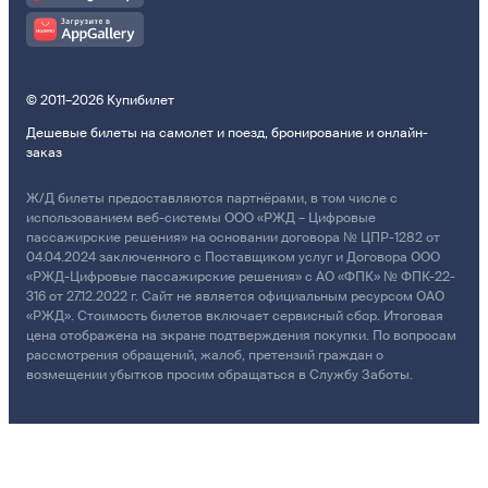
© 2011–2026 Купибилет
Дешевые билеты на самолет и поезд, бронирование и онлайн-
заказ
Ж/Д билеты предоставляются партнёрами, в том числе с
использованием веб-системы ООО «РЖД – Цифровые
пассажирские решения» на основании договора № ЦПР-1282 от
04.04.2024 заключенного с Поставщиком услуг и Договора ООО
«РЖД-Цифровые пассажирские решения» с АО «ФПК» № ФПК-22-
316 от 27.12.2022 г. Сайт не является официальным ресурсом ОАО
«РЖД». Стоимость билетов включает сервисный сбор. Итоговая
цена отображена на экране подтверждения покупки. По вопросам
рассмотрения обращений, жалоб, претензий граждан о
возмещении убытков просим обращаться в Службу Заботы.