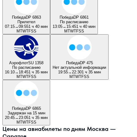
Победа
DP 6863
Победа
DP 6861
Прилетел
По расписанию
07:15
→
09:55
1 ч 40 мин
13:05
→
15:45
1 ч 40 мин
M
T
W
T
F
S
S
M
T
W
T
F
S
S
Аэрофлот
SU 1358
Победа
DP 475
По расписанию
Нет актуальной информации
16:10
→
18:45
1 ч 35 мин
19:55
→
22:30
1 ч 35 мин
M
T
W
T
F
S
S
M
T
W
T
F
S
S
Победа
DP 6865
Задержан на 15 мин
20:45
→
23:05
1 ч 35 мин
M
T
W
T
F
S
S
Цены на авиабилеты по дням Москва —
Саратов