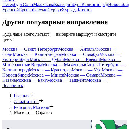
Петербург
Сочи
Махачкала
Екатеринбург
Калининград
Новосиби
Уренгой
Ереван
Батуми
Сургут
Хургада
Казань
Другие популярные направления
Куда чаще всего летают — выберите маршрут и смотрите
цены
Москва — Санкт-Петербург
Москва — Анталья
Москва —
Сочи
Москва — Калининград
Москва — Стамбул
Москва —
Екатеринбург
Москва — Дубай
Москва — Ереван
Москва —
Минеральные Воды
Москва — Махачкала
Санкт-Петербург —
Калининград
Москва — Краснодар
Москва — Уфа
Москва —
Новосибирск
Москва — Минск
Москва — Самара
Москва —
Казань
Москва — Баку
Москва — Ташкент
Москва —
Челябинск
Главная
Авиабилеты
Рейсы из Москвы
Москва — Саратов