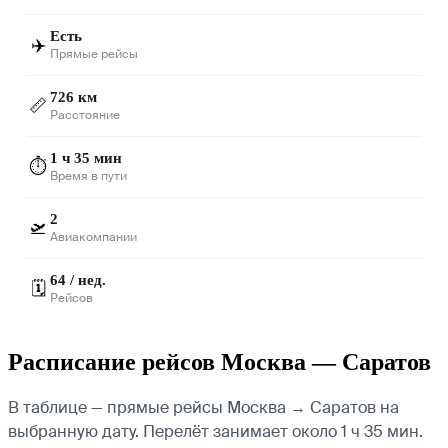
Есть
✈️
Прямые рейсы
726 км
📏
Расстояние
1 ч 35 мин
⏱️
Время в пути
2
🛫
Авиакомпании
64 / нед.
🗓️
Рейсов
Расписание рейсов Москва — Саратов
В таблице — прямые рейсы Москва → Саратов на
выбранную дату. Перелёт занимает около 1 ч 35 мин.