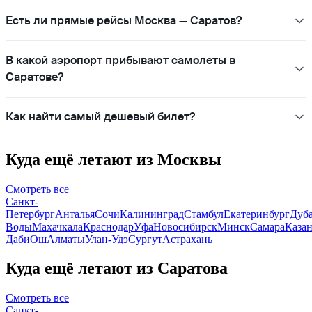
Есть ли прямые рейсы Москва — Саратов?
В какой аэропорт прибывают самолеты в
Саратове?
Как найти самый дешевый билет?
Куда ещё летают из Москвы
Смотреть все
Санкт-
Петербург
Анталья
Сочи
Калининград
Стамбул
Екатеринбург
Дуб
Воды
Махачкала
Краснодар
Уфа
Новосибирск
Минск
Самара
Каза
Даби
Ош
Алматы
Улан-Удэ
Сургут
Астрахань
Куда ещё летают из Саратова
Смотреть все
Санкт-