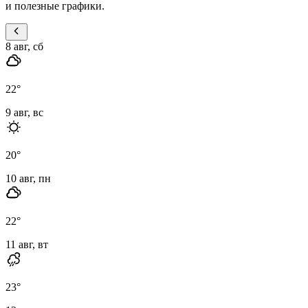
и полезные графики.
8 авг, сб
22
°
9 авг, вс
20
°
10 авг, пн
22
°
11 авг, вт
23
°