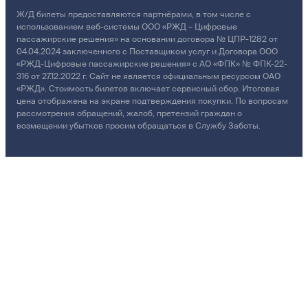
Ж/Д билеты предоставляются партнёрами, в том числе с
использованием веб-системы ООО «РЖД – Цифровые
пассажирские решения» на основании договора № ЦПР-1282 от
04.04.2024 заключенного с Поставщиком услуг и Договора ООО
«РЖД-Цифровые пассажирские решения» с АО «ФПК» № ФПК-22-
316 от 27.12.2022 г. Сайт не является официальным ресурсом ОАО
«РЖД». Стоимость билетов включает сервисный сбор. Итоговая
цена отображена на экране подтверждения покупки. По вопросам
рассмотрения обращений, жалоб, претензий граждан о
возмещении убытков просим обращаться в Службу Заботы.