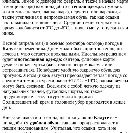
климата. Зимой (с декабря по февраль, а также в начале марта
и конце ноября) вам понадобится
теплая одежда
: пуховик
или зимнее пальто, шапка, шарф, перчатки или варежки, а
также утепленная и непромокаемая обувь, так как осадки
часто выпадают в виде снега. Средние температуры в это
время колеблются от 0°C до -6°C, а ночью могут опускаться и
ниже.
Весной (апрель-май) и осенью (сентябрь-октябрь) погода в
Калуге
переменчива. Днем может быть приятно тепло, но
вечера и утро остаются прохладными. Идеальным решением
будет
многослойная одежда
: свитера, флисовые кофты,
демисезонная куртка (желательно непромокаемая или
ветрозащитная). Не забудьте удобную закрытую обувь для
прогулок. Летом (июнь-август) преобладает теплая погода со
средними температурами около +17°C - +19°C, однако вечера
могут быть свежими. Возьмите с собой легкую одежду из
натуральных тканей, футболки, шорты, но также
предусмотрите легкую куртку или кардиган.
Солнцезащитный крем и головной убор пригодятся в ясные
дни.
Вне зависимости от сезона, для прогулок по
Калуге
вам
понадобится
удобная обувь
, так как город располагает к
пешим исследованиям. Учитывая, что осадки, хоть и не