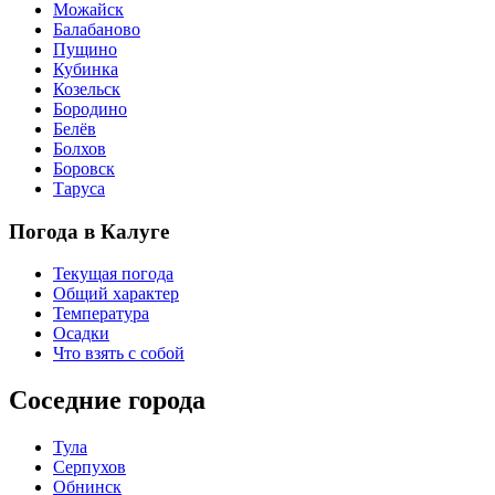
Можайск
Балабаново
Пущино
Кубинка
Козельск
Бородино
Белёв
Болхов
Боровск
Таруса
Погода в Калуге
Текущая погода
Общий характер
Температура
Осадки
Что взять с собой
Соседние города
Тула
Серпухов
Обнинск