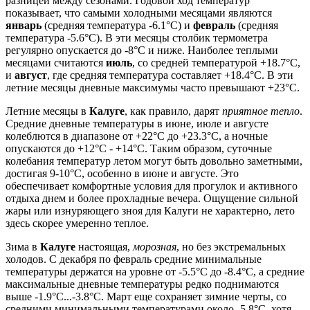
разницей между сезонами. Годовой ход температур
показывает, что самыми холодными месяцами являются
январь
(средняя температура -6.1°C) и
февраль
(средняя
температура -5.6°C). В эти месяцы столбик термометра
регулярно опускается до -8°C и ниже. Наиболее теплыми
месяцами считаются
июль
, со средней температурой +18.7°C,
и
август
, где средняя температура составляет +18.4°C. В эти
летние месяцы дневные максимумы часто превышают +23°C.
Летние месяцы в
Калуге
, как правило, дарят
приятное тепло
.
Средние дневные температуры в июне, июле и августе
колеблются в диапазоне от +22°C до +23.3°C, а ночные
опускаются до +12°C - +14°C. Таким образом, суточные
колебания температур летом могут быть довольно заметными,
достигая 9-10°C, особенно в июне и августе. Это
обеспечивает комфортные условия для прогулок и активного
отдыха днем и более прохладные вечера. Ощущение сильной
жары или изнуряющего зноя для Калуги не характерно, лето
здесь скорее умеренно теплое.
Зима в
Калуге
настоящая,
морозная
, но без экстремальных
холодов. С декабря по февраль средние минимальные
температуры держатся на уровне от -5.5°C до -8.4°C, а средние
максимальные дневные температуры редко поднимаются
выше -1.9°C...-3.8°C. Март еще сохраняет зимние черты, со
средними минимальными температурами около -5.8°C, хотя