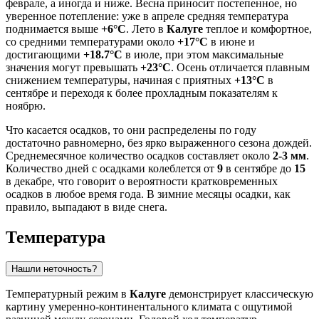
феврале, а иногда и ниже. Весна приносит постепенное, но
уверенное потепление: уже в апреле средняя температура
поднимается выше
+6°C
. Лето в
Калуге
теплое и комфортное,
со средними температурами около
+17°C
в июне и
достигающими
+18.7°C
в июле, при этом максимальные
значения могут превышать
+23°C
. Осень отличается плавным
снижением температуры, начиная с приятных
+13°C
в
сентябре и переходя к более прохладным показателям к
ноябрю.
Что касается осадков, то они распределены по году
достаточно равномерно, без ярко выраженного сезона дождей.
Среднемесячное количество осадков составляет около
2-3 мм
.
Количество дней с осадками колеблется от
9
в сентябре до
15
в декабре, что говорит о вероятности кратковременных
осадков в любое время года. В зимние месяцы осадки, как
правило, выпадают в виде снега.
Температура
Нашли неточность?
Температурный режим в
Калуге
демонстрирует классическую
картину умеренно-континентального климата с ощутимой