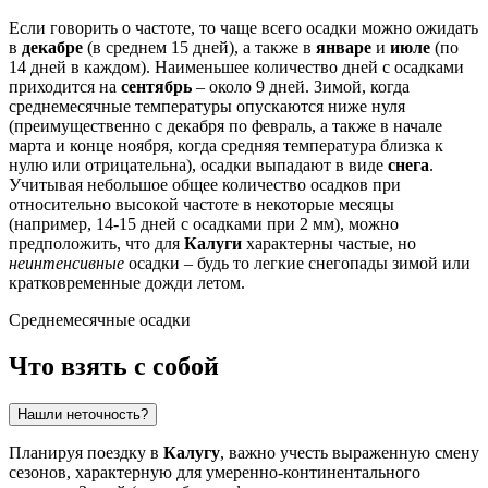
Если говорить о частоте, то чаще всего осадки можно ожидать
в
декабре
(в среднем 15 дней), а также в
январе
и
июле
(по
14 дней в каждом). Наименьшее количество дней с осадками
приходится на
сентябрь
– около 9 дней. Зимой, когда
среднемесячные температуры опускаются ниже нуля
(преимущественно с декабря по февраль, а также в начале
марта и конце ноября, когда средняя температура близка к
нулю или отрицательна), осадки выпадают в виде
снега
.
Учитывая небольшое общее количество осадков при
относительно высокой частоте в некоторые месяцы
(например, 14-15 дней с осадками при 2 мм), можно
предположить, что для
Калуги
характерны частые, но
неинтенсивные
осадки – будь то легкие снегопады зимой или
кратковременные дожди летом.
Среднемесячные осадки
Что взять с собой
Нашли неточность?
Планируя поездку в
Калугу
, важно учесть выраженную смену
сезонов, характерную для умеренно-континентального