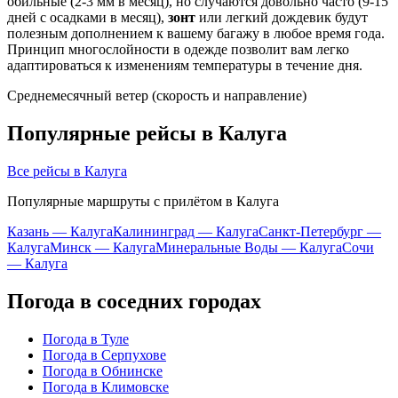
обильные (2-3 мм в месяц), но случаются довольно часто (9-15
дней с осадками в месяц),
зонт
или легкий дождевик будут
полезным дополнением к вашему багажу в любое время года.
Принцип многослойности в одежде позволит вам легко
адаптироваться к изменениям температуры в течение дня.
Среднемесячный ветер (скорость и направление)
Популярные рейсы в Калуга
Все рейсы в Калуга
Популярные маршруты с прилётом в Калуга
Казань — Калуга
Калининград — Калуга
Санкт-Петербург —
Калуга
Минск — Калуга
Минеральные Воды — Калуга
Сочи
— Калуга
Погода в соседних городах
Погода в Туле
Погода в Серпухове
Погода в Обнинске
Погода в Климовске