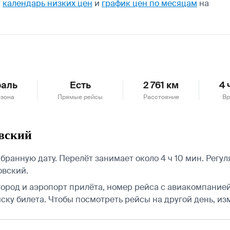
т
календарь низких цен
и
график цен по месяцам
на
раль
Есть
2 761 км
4 
езона
Прямые рейсы
Расстояние
Вр
овский
бранную дату. Перелёт занимает около 4 ч 10 мин. Рег
овский.
город и аэропорт прилёта, номер рейса с авиакомпанией,
ску билета.
Чтобы посмотреть рейсы на другой день, из