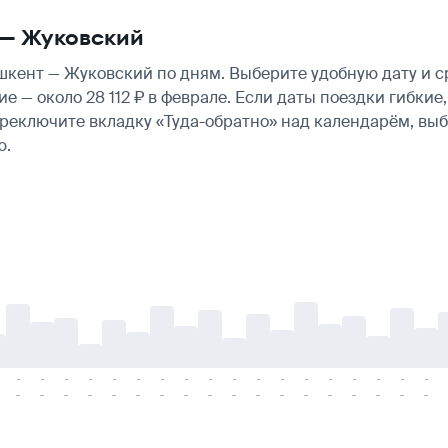
 — Жуковский
кент — Жуковский по дням. Выберите удобную дату и с
гие — около 28 112 ₽ в феврале. Если даты поездки гибк
ереключите вкладку «Туда-обратно» над календарём, вы
ю.
-
-
-
-
-
-
-
-
-
-
-
-
-
-
-
-
-
-
-
-
-
-
-
-
-
-
-
-
-
-
-
-
-
-
-
-