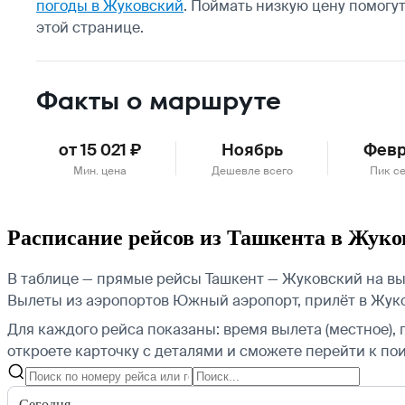
погоды в Жуковский
.
Поймать низкую цену помогу
этой странице.
Факты о маршруте
от 15 021 ₽
Ноябрь
Фев
Мин. цена
Дешевле всего
Пик с
Расписание рейсов из Ташкента в Жук
В таблице — прямые рейсы Ташкент — Жуковский на вы
Вылеты из аэропортов Южный аэропорт, прилёт в Жук
Для каждого рейса показаны: время вылета (местное), 
откроете карточку с деталями и сможете перейти к пои
Сегодня