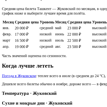
Средняя цена билета Ташкент — Жуковский по месяцам, в одну с
график ниже и выберите лучшее время для полёта.
Месяц
Средняя цена
Уровень
Месяц
Средняя цена
Уровень
янв.
средний
май
высокий
20 000 ₽
23 000 ₽
февр.
низкий
июнь
высокий
17 000 ₽
22 000 ₽
март
низкий
июль
высокий
16 500 ₽
22 500 ₽
апр.
средний
авг.
высокий
19 000 ₽
23 500 ₽
Часть значений оценена по сезонности.
Когда лучше лететь
Погода в Жуковском
: теплее всего в июле (в среднем до 24 °C)
Дешевле всего билеты обычно в ноябре, дороже всего — в февр
Температура · Жуковский
Сухие и мокрые дни · Жуковский