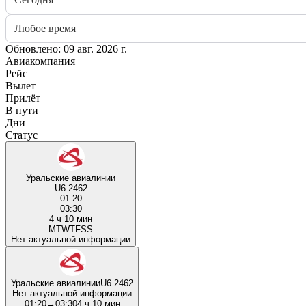
Любое время
Обновлено: 09 авг. 2026 г.
Авиакомпания
Рейс
Вылет
Прилёт
В пути
Дни
Статус
Уральские авиалинии
U6 2462
01:20
03:30
4 ч 10 мин
M
T
W
T
F
S
S
Нет актуальной информации
Уральские авиалинии
U6 2462
Нет актуальной информации
01:20
→
03:30
4 ч 10 мин