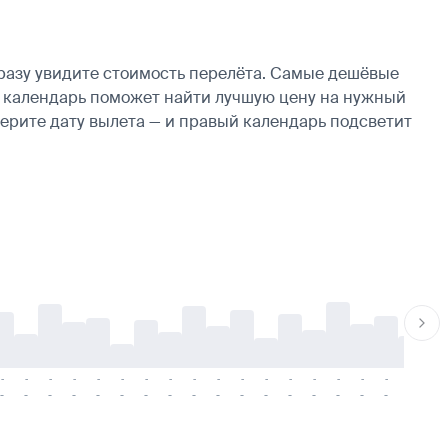
разу увидите стоимость перелёта. Самые дешёвые
ие, календарь поможет найти лучшую цену на нужный
берите дату вылета — и правый календарь подсветит
-
-
-
-
-
-
-
-
-
-
-
-
-
-
-
-
-
-
-
-
-
-
-
-
-
-
-
-
-
-
-
-
-
-
-
-
-
-