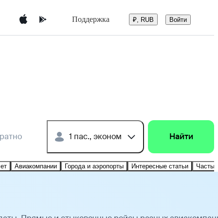
Поддержка
Войти
₽, RUB
братно
1 пас., эконом
Найти
лет
Авиакомпании
Города и аэропорты
Интересные статьи
Частые