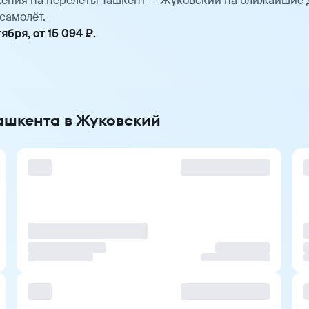
ения на перелёты Ташкент — Жуковский на ближайшие 
самолёт.
бря, от 15 094 ₽.
Ташкента в Жуковский