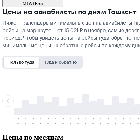
M
T
W
T
F
S
S
Цены на авиабилеты по дням Ташкент
Ниже — календарь минимальных цен на авиабилеты Таш
рейсы на маршруте — от 15 021 ₽ в ноябре, самые доро
период. Чтобы увидеть цены на рейсы туда-обратно, п
минимальные цены на обратные рейсы по каждому дн
Только туда
Туда и обратно
-
-
-
-
-
-
-
-
-
-
-
-
-
-
-
-
-
-
-
-
-
-
-
-
-
-
-
-
-
-
-
-
-
-
Цены по месяцам