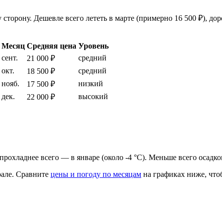
торону. Дешевле всего лететь в марте (примерно 16 500 ₽), доро
Месяц
Средняя цена
Уровень
сент.
средний
21 000 ₽
окт.
средний
18 500 ₽
нояб.
низкий
17 500 ₽
дек.
высокий
22 000 ₽
, прохладнее всего — в январе (около -4 °C). Меньше всего осадк
але.
Сравните
цены и погоду по месяцам
на графиках ниже, что