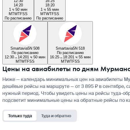
12:30
16:25
14:20
18:20
1 ч 50 мин
1 ч 55 мин
M
T
W
T
F
S
S
M
T
W
T
F
S
S
По расписанию
По расписанию
Smartavia
5N 508
Smartavia
5N 518
По расписанию
По расписанию
12:30
→
14:20
1 ч 50 мин
16:25
→
18:20
1 ч 55 мин
M
T
W
T
F
S
S
M
T
W
T
F
S
S
Цены на авиабилеты по дням Мурманс
Ниже — календарь минимальных цен на авиабилеты Мур
дешёвые рейсы на маршруте — от 3 895 ₽ в сентябре, с
нужный период. Чтобы увидеть цены на рейсы туда-обр
подсветит минимальные цены на обратные рейсы по к
Только туда
Туда и обратно