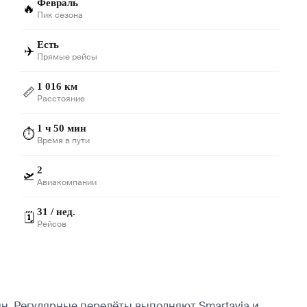
Февраль
🔥
Пик сезона
Есть
✈️
Прямые рейсы
1 016 км
📏
Расстояние
1 ч 50 мин
⏱️
Время в пути
2
🛫
Авиакомпании
31 / нед.
🗓️
Рейсов
н. Регулярные перелёты выполняют Smartavia и