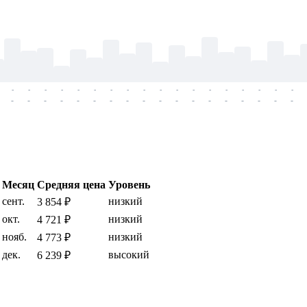
-
-
-
-
-
-
-
-
-
-
-
-
-
-
-
-
-
-
-
-
-
-
-
-
-
-
-
-
-
-
-
-
-
-
-
-
Месяц
Средняя цена
Уровень
сент.
низкий
3 854 ₽
окт.
низкий
4 721 ₽
нояб.
низкий
4 773 ₽
дек.
высокий
6 239 ₽