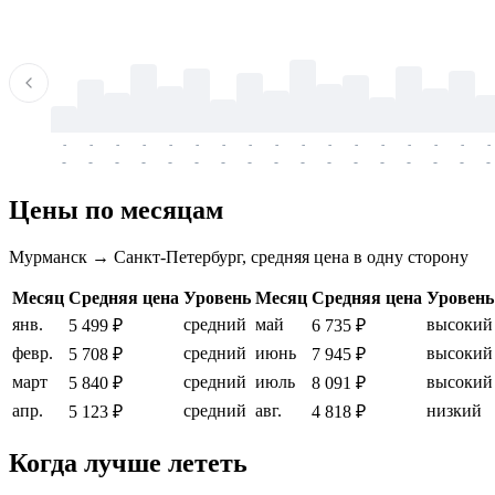
-
-
-
-
-
-
-
-
-
-
-
-
-
-
-
-
-
-
-
-
-
-
-
-
-
-
-
-
-
-
-
-
-
-
Цены по месяцам
Мурманск → Санкт-Петербург, средняя цена в одну сторону
Месяц
Средняя цена
Уровень
Месяц
Средняя цена
Уровень
янв.
средний
май
высокий
5 499 ₽
6 735 ₽
февр.
средний
июнь
высокий
5 708 ₽
7 945 ₽
март
средний
июль
высокий
5 840 ₽
8 091 ₽
апр.
средний
авг.
низкий
5 123 ₽
4 818 ₽
Когда лучше лететь