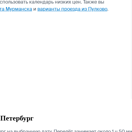
пользовать календарь низких цен. Также вы
рта Мурманска
и
варианты проезда из Пулково
.
-Петербург
 на выбранную дату. Перелёт занимает около 1 ч 50 ми