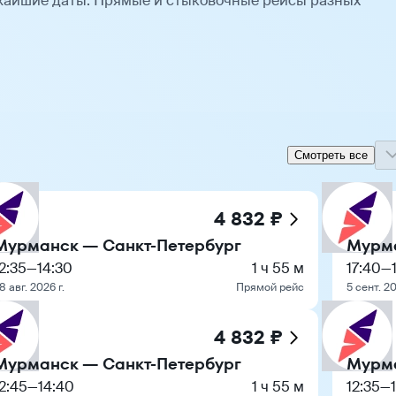
жайшие даты. Прямые и стыковочные рейсы разных
Смотреть все
4 832 ₽
Мурманск — Санкт-Петербург
Мурма
2:35
—
14:30
1 ч 55 м
17:40
—
8 авг. 2026 г.
Прямой рейс
5 сент. 20
4 832 ₽
Мурманск — Санкт-Петербург
Мурма
2:45
—
14:40
1 ч 55 м
12:35
—