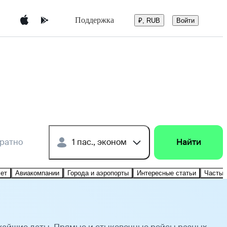
Поддержка
Войти
₽, RUB
братно
1 пас., эконом
Найти
лет
Авиакомпании
Города и аэропорты
Интересные статьи
Частые