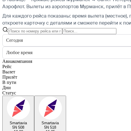
Аэрофлот.
Вылеты из аэропортов Мурманск, прилёт в П
Для каждого рейса показаны: время вылета (местное), 
откроете карточку с деталями и сможете перейти к пои
Сегодня
Любое время
Авиакомпания
Рейс
Вылет
Прилёт
В пути
Дни
Статус
Smartavia
Smartavia
5N 508
5N 518