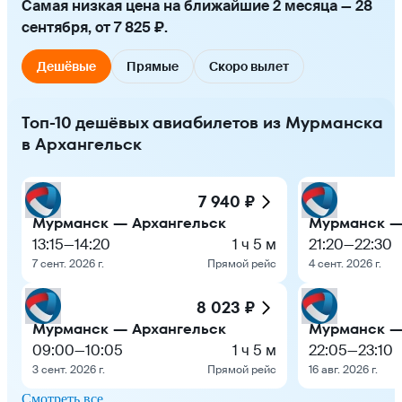
Самая низкая цена на ближайшие 2 месяца — 28
сентября, от 7 825 ₽.
Дешёвые
Прямые
Скоро вылет
Топ-10 дешёвых авиабилетов из Мурманска
в Архангельск
7 940 ₽
Мурманск — Архангельск
Мурманск —
13:15
—
14:20
1 ч 5 м
21:20
—
22:30
7 сент. 2026 г.
Прямой рейс
4 сент. 2026 г.
8 023 ₽
Мурманск — Архангельск
Мурманск —
09:00
—
10:05
1 ч 5 м
22:05
—
23:10
3 сент. 2026 г.
Прямой рейс
16 авг. 2026 г.
Смотреть все