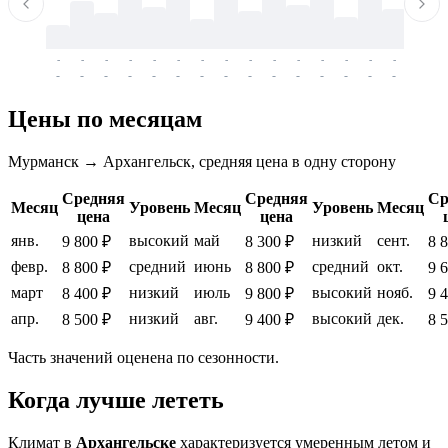
-
-
-
-
-
-
-
-
-
-
-
-
-
-
-
-
-
-
-
-
-
-
-
-
-
-
-
-
-
-
-
-
-
-
Цены по месяцам
Мурманск → Архангельск, средняя цена в одну сторону
Средняя
Средняя
Ср
Месяц
Уровень
Месяц
Уровень
Месяц
цена
цена
янв.
высокий
май
низкий
сент.
9 800 ₽
8 300 ₽
8 
февр.
средний
июнь
средний
окт.
8 800 ₽
8 800 ₽
9 
март
низкий
июль
высокий
нояб.
8 400 ₽
9 800 ₽
9 
апр.
низкий
авг.
высокий
дек.
8 500 ₽
9 400 ₽
8 
Часть значений оценена по сезонности.
Когда лучше лететь
Климат в
Архангельске
характеризуется умеренным летом и