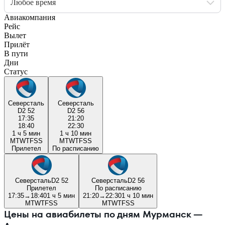
Любое время
Авиакомпания
Рейс
Вылет
Прилёт
В пути
Дни
Статус
Северсталь
Северсталь
D2 52
D2 56
17:35
21:20
18:40
22:30
1 ч 5 мин
1 ч 10 мин
M
T
W
T
F
S
S
M
T
W
T
F
S
S
Прилетел
По расписанию
Северсталь
D2 52
Северсталь
D2 56
Прилетел
По расписанию
17:35
→
18:40
1 ч 5 мин
21:20
→
22:30
1 ч 10 мин
M
T
W
T
F
S
S
M
T
W
T
F
S
S
Цены на авиабилеты по дням Мурманск —