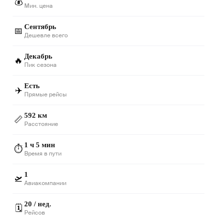
💰
Мин. цена
Сентябрь
📅
Дешевле всего
Декабрь
🔥
Пик сезона
Есть
✈️
Прямые рейсы
592 км
📏
Расстояние
1 ч 5 мин
⏱️
Время в пути
1
🛫
Авиакомпании
20 / нед.
🗓️
Рейсов