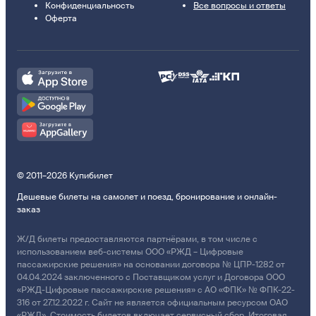
Конфиденциальность
Все вопросы и ответы
Оферта
© 2011–2026 Купибилет
Дешевые билеты на самолет и поезд, бронирование и онлайн-
заказ
Ж/Д билеты предоставляются партнёрами, в том числе с
использованием веб-системы ООО «РЖД – Цифровые
пассажирские решения» на основании договора № ЦПР-1282 от
04.04.2024 заключенного с Поставщиком услуг и Договора ООО
«РЖД-Цифровые пассажирские решения» с АО «ФПК» № ФПК-22-
316 от 27.12.2022 г. Сайт не является официальным ресурсом ОАО
«РЖД». Стоимость билетов включает сервисный сбор. Итоговая