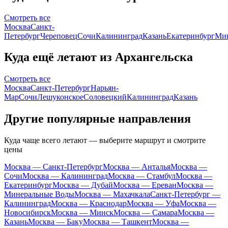
Смотреть все
Москва
Санкт-
Петербург
Череповец
Сочи
Калининград
Казань
Екатеринбург
Ми
Куда ещё летают из Архангельска
Смотреть все
Москва
Санкт-Петербург
Нарьян-
Мар
Сочи
Лешуконское
Соловецкий
Калининград
Казань
Другие популярные направления
Куда чаще всего летают — выберите маршрут и смотрите
цены
Москва — Санкт-Петербург
Москва — Анталья
Москва —
Сочи
Москва — Калининград
Москва — Стамбул
Москва —
Екатеринбург
Москва — Дубай
Москва — Ереван
Москва —
Минеральные Воды
Москва — Махачкала
Санкт-Петербург —
Калининград
Москва — Краснодар
Москва — Уфа
Москва —
Новосибирск
Москва — Минск
Москва — Самара
Москва —
Казань
Москва — Баку
Москва — Ташкент
Москва —