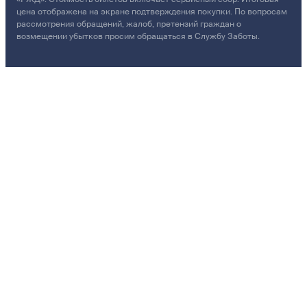
цена отображена на экране подтверждения покупки. По вопросам
рассмотрения обращений, жалоб, претензий граждан о
возмещении убытков просим обращаться в Службу Заботы.