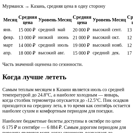
Мурманск → Казань, средняя цена в одну сторону
Средняя
Средняя
Ср
Месяц
Уровень
Месяц
Уровень
Месяц
цена
цена
янв.
средний
май
высокий
сент.
15 000 ₽
20 000 ₽
13
февр.
низкий
июнь
высокий
окт.
13 000 ₽
21 000 ₽
12
март
средний
июль
высокий
нояб.
14 000 ₽
19 000 ₽
12
апр.
высокий
авг.
средний
дек.
18 000 ₽
15 000 ₽
17
Часть значений оценена по сезонности.
Когда лучше лететь
Самым теплым месяцем в Казани является июль со средней
температурой до 24.8°C, а наиболее холодным — январь,
когда столбик термометра опускается до -12.5°C. Пик осадков
приходится на середину лета, в то время как сентябрь остается
наиболее сухим и комфортным периодом для поездки.
Наиболее бюджетные билеты доступны в октябре по цене
6 175 ₽ и сентябре — 6 884 ₽. Самым дорогим периодом для
перелета является март, когда стоимость возрастает до