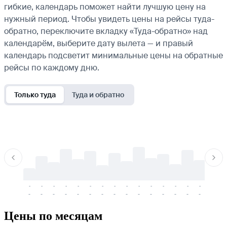
гибкие, календарь поможет найти лучшую цену на
нужный период. Чтобы увидеть цены на рейсы туда-
обратно, переключите вкладку «Туда-обратно» над
календарём, выберите дату вылета — и правый
календарь подсветит минимальные цены на обратные
рейсы по каждому дню.
Только туда
Туда и обратно
-
-
-
-
-
-
-
-
-
-
-
-
-
-
-
-
-
-
-
-
-
-
-
-
-
-
-
-
-
-
-
-
-
-
Цены по месяцам