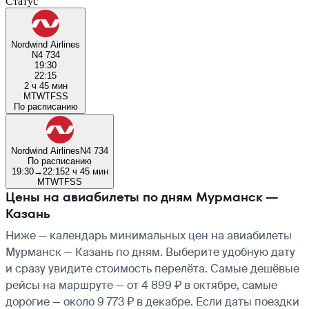
Статус
Nordwind Airlines
N4 734
19:30
22:15
2 ч 45 мин
M
T
W
T
F
S
S
По расписанию
Nordwind Airlines
N4 734
По расписанию
19:30
→
22:15
2 ч 45 мин
M
T
W
T
F
S
S
Цены на авиабилеты по дням Мурманск —
Казань
Ниже — календарь минимальных цен на авиабилеты
Мурманск — Казань по дням. Выберите удобную дату
и сразу увидите стоимость перелёта. Самые дешёвые
рейсы на маршруте — от 4 899 ₽ в октябре, самые
дорогие — около 9 773 ₽ в декабре. Если даты поездки