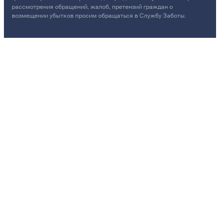
рассмотрения обращений, жалоб, претензий граждан о
возмещении убытков просим обращаться в Службу Заботы.