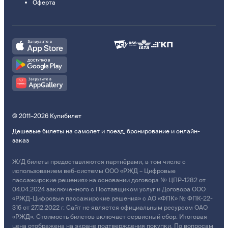
Оферта
© 2011–2026 Купибилет
Дешевые билеты на самолет и поезд, бронирование и онлайн-
заказ
Ж/Д билеты предоставляются партнёрами, в том числе с
использованием веб-системы ООО «РЖД – Цифровые
пассажирские решения» на основании договора № ЦПР-1282 от
04.04.2024 заключенного с Поставщиком услуг и Договора ООО
«РЖД-Цифровые пассажирские решения» с АО «ФПК» № ФПК-22-
316 от 27.12.2022 г. Сайт не является официальным ресурсом ОАО
«РЖД». Стоимость билетов включает сервисный сбор. Итоговая
цена отображена на экране подтверждения покупки. По вопросам