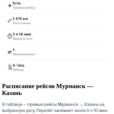
Есть
✈️
Прямые рейсы
1 676 км
📏
Расстояние
5 ч 10 мин
⏱️
Время в пути
1
🛫
Авиакомпании
4 / нед.
🗓️
Рейсов
Расписание рейсов Мурманск —
Казань
В таблице — прямые рейсы Мурманск → Казань на
выбранную дату. Перелёт занимает около 5 ч 10 мин.