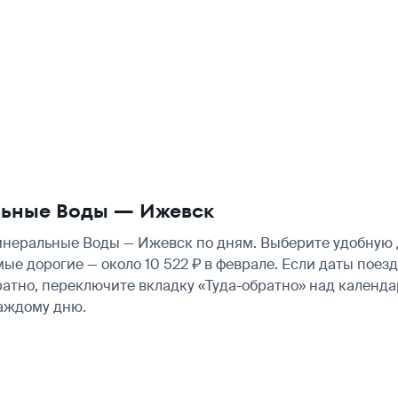
льные Воды — Ижевск
еральные Воды — Ижевск по дням. Выберите удобную д
мые дорогие — около 10 522 ₽ в феврале. Если даты пое
атно, переключите вкладку «Туда-обратно» над календа
аждому дню.