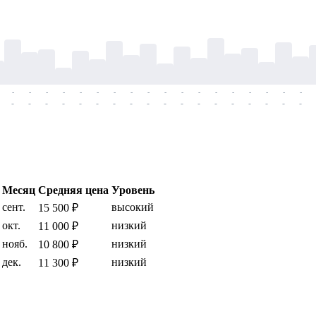
-
-
-
-
-
-
-
-
-
-
-
-
-
-
-
-
-
-
-
-
-
-
-
-
-
-
-
-
-
-
-
-
-
-
-
-
Месяц
Средняя цена
Уровень
сент.
высокий
15 500 ₽
окт.
низкий
11 000 ₽
нояб.
низкий
10 800 ₽
дек.
низкий
11 300 ₽