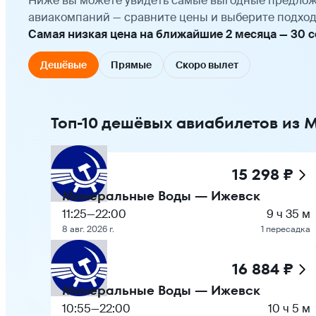
Ниже вы можете увидеть самые выгодные предлож
авиакомпаний — сравните цены и выберите подход
Самая низкая цена на ближайшие 2 месяца — 30 се
Дешёвые
Прямые
Скоро вылет
Топ-10 дешёвых авиабилетов из 
15 298 ₽
Минеральные Воды — Ижевск
11:25
—
22:00
9 ч 35 м
8 авг. 2026 г.
1 пересадка
16 884 ₽
Минеральные Воды — Ижевск
10:55
—
22:00
10 ч 5 м