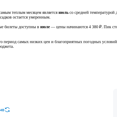
самым теплым месяцем является
июль
со средней температурой 
осадков остается умеренным.
ные билеты доступны в
июле
— цены начинаются 4 380 ₽. Пик ст
 это период самых низких цен и благоприятных погодных условий
юджета.
но