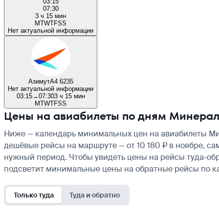
03:15
07:30
3 ч 15 мин
M
T
W
T
F
S
S
Нет актуальной информации
Азимут
A4 6235
Нет актуальной информации
03:15
→
07:30
3 ч 15 мин
M
T
W
T
F
S
S
Цены на авиабилеты по дням Минера
Ниже — календарь минимальных цен на авиабилеты Мин
дешёвые рейсы на маршруте — от 10 180 ₽ в ноябре, са
нужный период. Чтобы увидеть цены на рейсы туда-обр
подсветит минимальные цены на обратные рейсы по к
Только туда
Туда и обратно