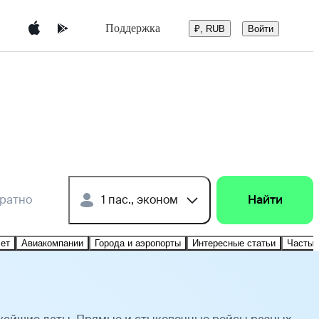
Поддержка
Войти
₽, RUB
братно
1 пас., эконом
Найти
лет
Авиакомпании
Города и аэропорты
Интересные статьи
Частые