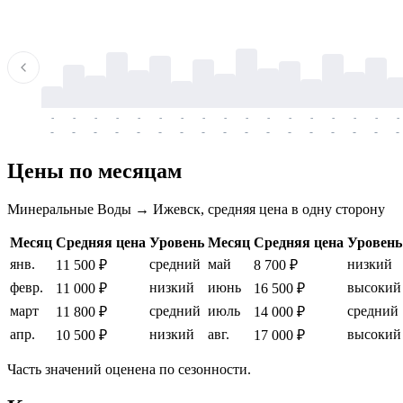
-
-
-
-
-
-
-
-
-
-
-
-
-
-
-
-
-
-
-
-
-
-
-
-
-
-
-
-
-
-
-
-
-
-
Цены по месяцам
Минеральные Воды → Ижевск, средняя цена в одну сторону
Месяц
Средняя цена
Уровень
Месяц
Средняя цена
Уровень
янв.
средний
май
низкий
11 500 ₽
8 700 ₽
февр.
низкий
июнь
высокий
11 000 ₽
16 500 ₽
март
средний
июль
средний
11 800 ₽
14 000 ₽
апр.
низкий
авг.
высокий
10 500 ₽
17 000 ₽
Часть значений оценена по сезонности.