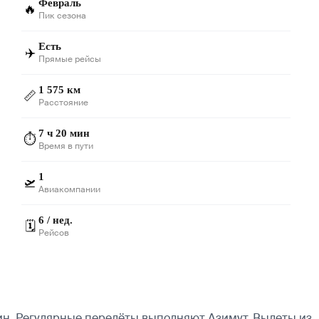
Февраль
🔥
Пик сезона
Есть
✈️
Прямые рейсы
1 575 км
📏
Расстояние
7 ч 20 мин
⏱️
Время в пути
1
🛫
Авиакомпании
6 / нед.
🗓️
Рейсов
ин. Регулярные перелёты выполняют Азимут.
Вылеты из