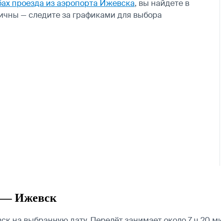
бах проезда из аэропорта Ижевска
, вы найдете в
ичны — следите за графиками для выбора
 — Ижевск
 на выбранную дату. Перелёт занимает около 7 ч 20 м