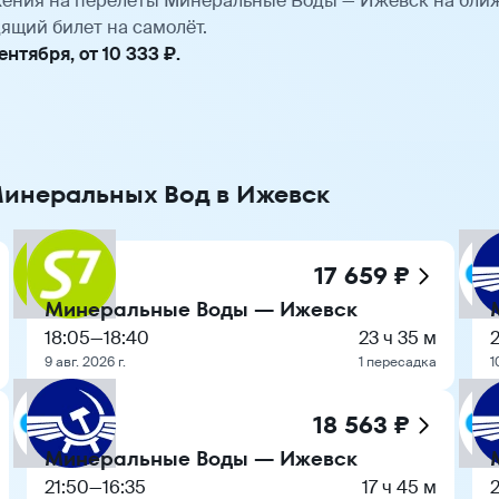
ения на перелёты Минеральные Воды — Ижевск на бли
ящий билет на самолёт.
нтября, от 10 333 ₽.
Минеральных Вод в Ижевск
17 659 ₽
Минеральные Воды — Ижевск
18:05
—
18:40
23 ч 35 м
2
9 авг. 2026 г.
1 пересадка
1
18 563 ₽
Минеральные Воды — Ижевск
21:50
—
16:35
17 ч 45 м
2