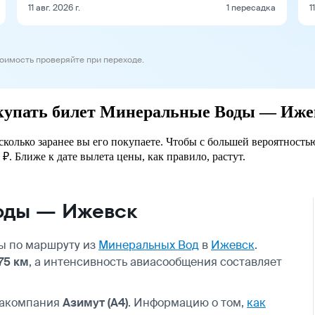
11 авг. 2026 г.
1 пересадка
1
тоимость проверяйте при переходе.
покупать билет Минеральные Воды — Иже
колько заранее вы его покупаете. Чтобы с большей вероятность
₽. Ближе к дате вылета цены, как правило, растут.
оды — Ижевск
ы по маршруту из
Минеральных Вод
в
Ижевск
.
75 км
, а интенсивность авиасообщения составляет
иакомпания
Азимут (A4)
. Информацию о том,
как