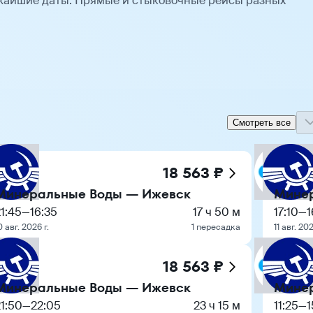
жайшие даты. Прямые и стыковочные рейсы разных
Смотреть все
18 563 ₽
Минеральные Воды — Ижевск
Мине
1:45
—
16:35
17 ч 50 м
17:10
—
1
0 авг. 2026 г.
1 пересадка
11 авг. 202
18 563 ₽
Минеральные Воды — Ижевск
Мине
1:50
—
22:05
23 ч 15 м
11:25
—
1