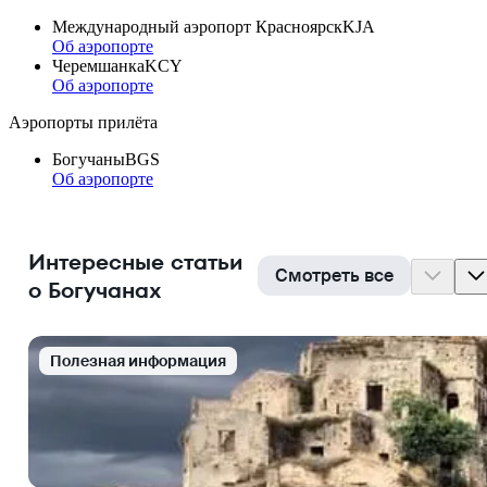
Международный аэропорт Красноярск
KJA
Об аэропорте
Черемшанка
KCY
Об аэропорте
Аэропорты прилёта
Богучаны
BGS
Об аэропорте
Интересные статьи
Смотреть все
о Богучанах
Полезная информация