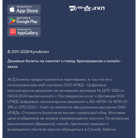
© 2011–2026 Купибилет
Дешевые билеты на самолет и поезд, бронирование и онлайн-
заказ
Ж/Д билеты предоставляются партнёрами, в том числе с
использованием веб-системы ООО «РЖД – Цифровые
пассажирские решения» на основании договора № ЦПР-1282 от
04.04.2024 заключенного с Поставщиком услуг и Договора ООО
«РЖД-Цифровые пассажирские решения» с АО «ФПК» № ФПК-22-
316 от 27.12.2022 г. Сайт не является официальным ресурсом ОАО
«РЖД». Стоимость билетов включает сервисный сбор. Итоговая
цена отображена на экране подтверждения покупки. По вопросам
рассмотрения обращений, жалоб, претензий граждан о
возмещении убытков просим обращаться в Службу Заботы.