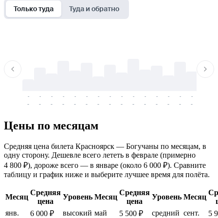
Только туда
Туда и обратно
-
-
-
-
-
-
-
-
-
-
-
-
-
-
-
-
-
-
-
-
-
-
-
-
-
-
-
-
-
-
-
-
-
-
Цены по месяцам
Средняя цена билета Красноярск — Богучаны по месяцам, в
одну сторону. Дешевле всего лететь в феврале (примерно
4 800 ₽), дороже всего — в январе (около 6 000 ₽). Сравните
таблицу и график ниже и выберите лучшее время для полёта.
Средняя
Средняя
Ср
Месяц
Уровень
Месяц
Уровень
Месяц
цена
цена
янв.
высокий
май
средний
сент.
6 000 ₽
5 500 ₽
5 