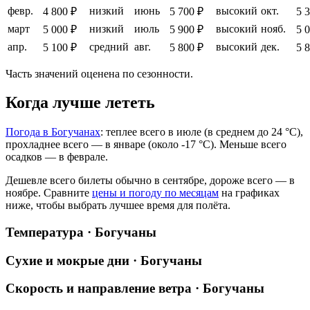
февр.
низкий
июнь
высокий
окт.
4 800 ₽
5 700 ₽
5 
март
низкий
июль
высокий
нояб.
5 000 ₽
5 900 ₽
5 
апр.
средний
авг.
высокий
дек.
5 100 ₽
5 800 ₽
5 
Часть значений оценена по сезонности.
Когда лучше лететь
Погода в Богучанах
: теплее всего в июле (в среднем до 24 °C),
прохладнее всего — в январе (около -17 °C). Меньше всего
осадков — в феврале.
Дешевле всего билеты обычно в сентябре, дороже всего — в
ноябре.
Сравните
цены и погоду по месяцам
на графиках
ниже, чтобы выбрать лучшее время для полёта.
Температура · Богучаны
Сухие и мокрые дни · Богучаны
Скорость и направление ветра · Богучаны