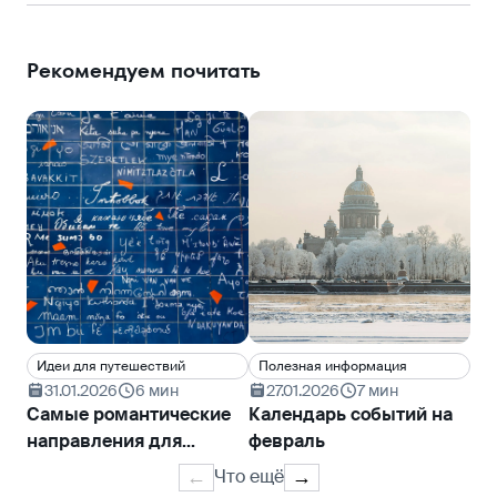
Рекомендуем почитать
Идеи для путешествий
Полезная информация
Ин
31.01.2026
6 мин
27.01.2026
7 мин
2
Самые романтические
Календарь событий на
На
направления для
февраль
ка
признания в любви
пу
Что ещё
←
→