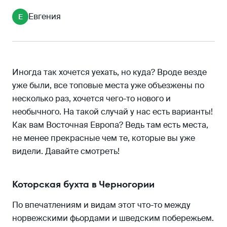
Овчарско-Кабларское ущелье в Сербии
Евгения
Е
Колизей в Хорватии
Национальный парк Маврово в Македонии
Иногда так хочется уехать, но куда? Вроде везде
уже были, все топовые места уже объезжены по
несколько раз, хочется чего-то нового и
необычного. На такой случай у нас есть варианты!
Как вам Восточная Европа? Ведь там есть места,
не менее прекрасные чем те, которые вы уже
видели. Давайте смотреть!
Которская бухта в Черногории
По впечатлениям и видам этот что-то между
норвежскими фьордами и шведским побережьем.