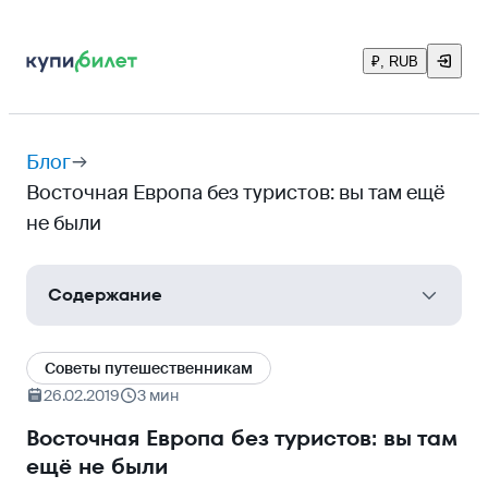
₽, RUB
Блог
Восточная Европа без туристов: вы там ещё
не были
Содержание
Которская бухта в Черногории
Cоветы путешественникам
Чахтицкий замок в Словакии
26.02.2019
3 мин
Сигишоара в Румынии
Восточная Европа без туристов: вы там
ещё не были
Неум в Боснии и Герцеговине