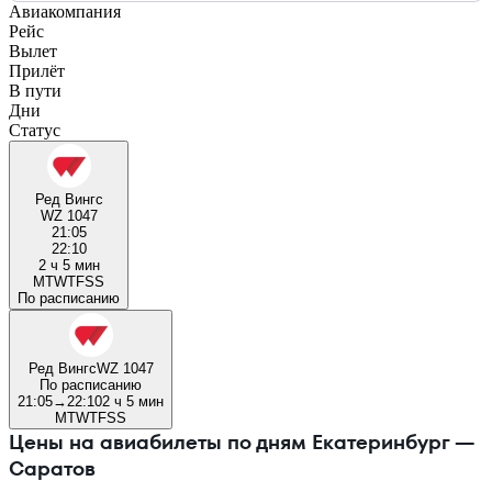
Авиакомпания
Рейс
Вылет
Прилёт
В пути
Дни
Статус
Ред Вингс
WZ 1047
21:05
22:10
2 ч 5 мин
M
T
W
T
F
S
S
По расписанию
Ред Вингс
WZ 1047
По расписанию
21:05
→
22:10
2 ч 5 мин
M
T
W
T
F
S
S
Цены на авиабилеты по дням Екатеринбург —
Саратов