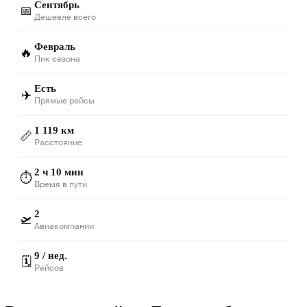
Сентябрь
📅
Дешевле всего
Февраль
🔥
Пик сезона
Есть
✈️
Прямые рейсы
1 119 км
📏
Расстояние
2 ч 10 мин
⏱️
Время в пути
2
🛫
Авиакомпании
9 / нед.
🗓️
Рейсов