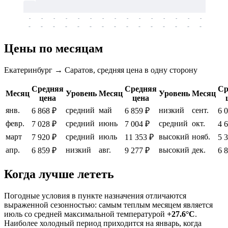
-
-
-
-
-
-
-
-
-
-
-
-
-
-
-
-
-
-
-
-
-
-
-
-
-
-
-
-
-
-
-
-
-
-
Цены по месяцам
Екатеринбург → Саратов, средняя цена в одну сторону
Средняя
Средняя
Ср
Месяц
Уровень
Месяц
Уровень
Месяц
цена
цена
янв.
средний
май
низкий
сент.
6 868 ₽
6 859 ₽
6 
февр.
средний
июнь
средний
окт.
7 028 ₽
7 004 ₽
4 
март
средний
июль
высокий
нояб.
7 920 ₽
11 353 ₽
5 
апр.
низкий
авг.
высокий
дек.
6 859 ₽
9 277 ₽
6 
Когда лучше лететь
Погодные условия в пункте назначения отличаются
выраженной сезонностью: самым теплым месяцем является
июль со средней максимальной температурой
+27.6°C
.
Наиболее холодный период приходится на январь, когда