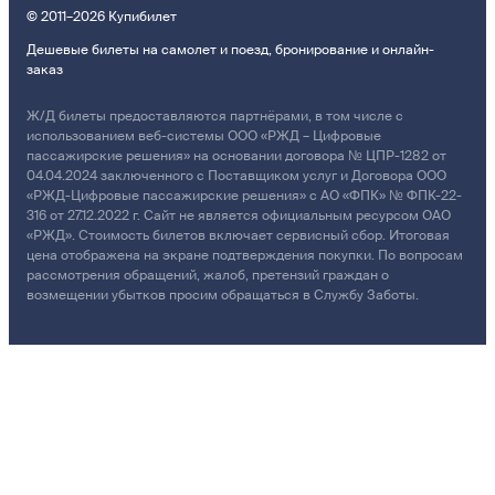
© 2011–2026 Купибилет
Дешевые билеты на самолет и поезд, бронирование и онлайн-
заказ
Ж/Д билеты предоставляются партнёрами, в том числе с
использованием веб-системы ООО «РЖД – Цифровые
пассажирские решения» на основании договора № ЦПР-1282 от
04.04.2024 заключенного с Поставщиком услуг и Договора ООО
«РЖД-Цифровые пассажирские решения» с АО «ФПК» № ФПК-22-
316 от 27.12.2022 г. Сайт не является официальным ресурсом ОАО
«РЖД». Стоимость билетов включает сервисный сбор. Итоговая
цена отображена на экране подтверждения покупки. По вопросам
рассмотрения обращений, жалоб, претензий граждан о
возмещении убытков просим обращаться в Службу Заботы.