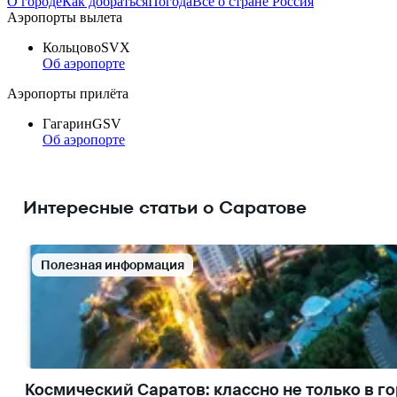
О городе
Как добраться
Погода
Всё о стране Россия
Аэропорты вылета
Кольцово
SVX
Об аэропорте
Аэропорты прилёта
Гагарин
GSV
Об аэропорте
Интересные статьи о Саратове
Полезная информация
Космический Саратов: классно не только в го