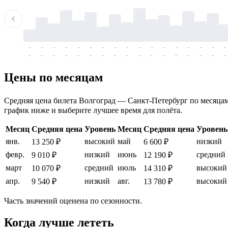
-
-
-
-
-
-
-
-
-
-
-
-
-
-
-
-
-
-
-
-
-
-
-
-
-
-
-
-
-
-
-
-
-
-
Цены по месяцам
Средняя цена билета Волгоград — Санкт-Петербург по месяцам, 
график ниже и выберите лучшее время для полёта.
Месяц
Средняя цена
Уровень
Месяц
Средняя цена
Уровень
янв.
высокий
май
низкий
13 250 ₽
6 600 ₽
февр.
низкий
июнь
средний
9 010 ₽
12 190 ₽
март
средний
июль
высокий
10 070 ₽
14 310 ₽
апр.
низкий
авг.
высокий
9 540 ₽
13 780 ₽
Часть значений оценена по сезонности.
Когда лучше лететь