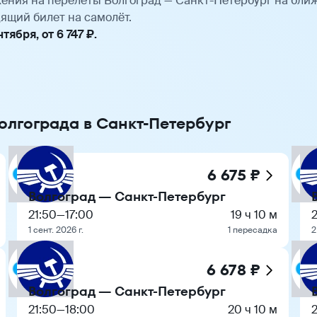
ения на перелёты Волгоград — Санкт-Петербург на бли
ящий билет на самолёт.
ября, от 6 747 ₽.
олгограда в Санкт-Петербург
6 675 ₽
Волгоград — Санкт-Петербург
21:50
—
17:00
19 ч 10 м
2
1 сент. 2026 г.
1 пересадка
2
6 678 ₽
Волгоград — Санкт-Петербург
21:50
—
18:00
20 ч 10 м
2