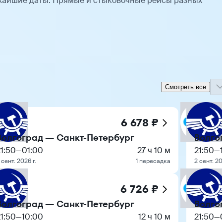
жайшие даты. Прямые и стыковочные рейсы разных
Смотреть все
6 678 ₽
Волгоград — Санкт-Петербург
Волго
1:50
—
01:00
27 ч 10 м
21:50
—
 сент. 2026 г.
1 пересадка
2 сент. 20
6 726 ₽
Волгоград — Санкт-Петербург
Волго
1:50
—
10:00
12 ч 10 м
21:50
—