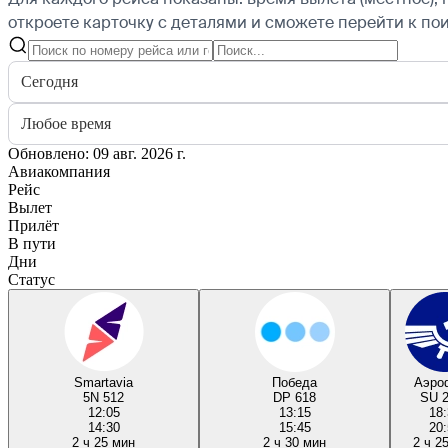
откроете карточку с деталями и сможете перейти к пои
Сегодня
Любое время
Обновлено: 09 авг. 2026 г.
Авиакомпания
Рейс
Вылет
Прилёт
В пути
Дни
Статус
Smartavia
Победа
Аэро
5N 512
DP 618
SU 
12:05
13:15
18:
14:30
15:45
20:
2 ч 25 мин
2 ч 30 мин
2 ч 2