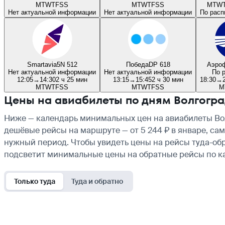
M
T
W
T
F
S
S
M
T
W
T
F
S
S
M
T
W
Нет актуальной информации
Нет актуальной информации
По рас
Smartavia
5N 512
Победа
DP 618
Аэро
Нет актуальной информации
Нет актуальной информации
По 
12:05
→
14:30
2 ч 25 мин
13:15
→
15:45
2 ч 30 мин
18:30
→
M
T
W
T
F
S
S
M
T
W
T
F
S
S
M
Цены на авиабилеты по дням Волгогра
Ниже — календарь минимальных цен на авиабилеты Вол
дешёвые рейсы на маршруте — от 5 244 ₽ в январе, сам
нужный период. Чтобы увидеть цены на рейсы туда-обр
подсветит минимальные цены на обратные рейсы по к
Только туда
Туда и обратно