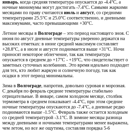
январь
, когда средняя температура опускается до -4.4°C, а
ночные минимумы могут достигать -7.4°C. Самыми жаркими
месяцами по праву считаются
июль
и
август
, со средними
температурами 25.5°C и 25.0°C соответственно, и дневными
максимумами, часто превышающими +30°C.
Летние месяцы в
Волгограде
– это период настоящего зноя. С
июня по август дневные температуры уверенно держатся на
высоких отметках: в июне средний максимум составляет
+28.8°C, а в июле и августе поднимается выше +31°C. Ночи
приносят некоторое облегчение, так как температура
опускается в среднем до +17°C - +19°C, что свидетельствует о
заметных суточных колебаниях. Это время идеально подходит
для тех, кто любит жаркую и солнечную погоду, так как
осадки в этот период минимальны.
Зима в
Волгограде
, напротив, довольно суровая и морозная.
С декабря по февраль средние температуры стабильно
отрицательные. В январе, самом холодном месяце, столбик
термометра в среднем показывает -4.4°C, при этом средние
ночные температуры опускаются до -7.4°C, а дневные редко
поднимаются выше -1.5°C. Февраль также остается холодным
со средней температурой -3.1°C. В зимние месяцы разница
между дневными и ночными температурами менее выражена,
чем летом, но все же ощутима, составляя порядка 5-6