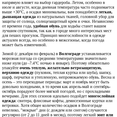
напрямую влияет на выбор гардероба. Летом, особенно в
июле и августе, когда дневная температура часто поднимается
выше +30°C, а осадки минимальны, вам понадобятся
легкая,
дышащая одежда
из натуральных тканей, головной убор для
защиты от солнца, солнцезащитный крем и очки. Независимо
от времени года,
удобная обувь
для ходьбы станет вашим
лучшим спутником, так как в городе много интересных мест
для пеших прогулок. Принцип многослойности в одежде
актуален всегда, но особенно в межсезонье, когда погода
может быть изменчивой.
Зимой (с декабря по февраль) в
Волгограде
устанавливается
морозная погода со средними температурами значительно
ниже нуля (до -7.4°C ночью в январе). Поэтому обязательно
упакуйте
очень теплую, желательно ветрозащитную,
верхнюю одежду
(пуховик, теплая куртка или шуба), шапку,
шарф, перчатки и утепленную, непромокаемую обувь. Весна и
осень – это переходные периоды: март и ноябрь могут быть
довольно холодными, в то время как апрель-май и сентябрь-
октябрь порадуют более мягкой погодой, но с прохладными
вечерами. Для этих сезонов идеально подойдет
многослойная
одежда
: свитера, флисовые кофты, демисезонные куртки или
ветровки. Хотя общее количество осадков в Волгограде
невелико, "мокрые" дни (с дождем или снегом) случаются
регулярно (от 2 до 11 дней в месяц), поэтому легкий
зонт или