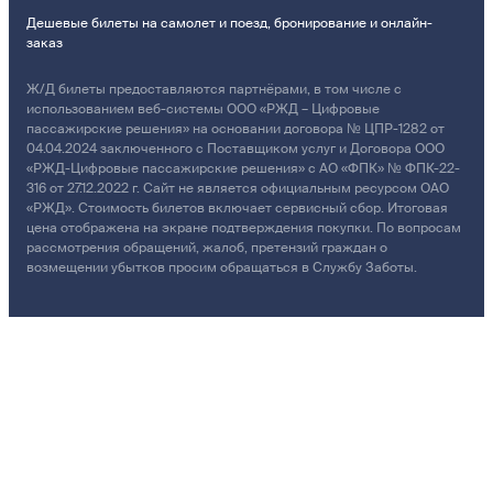
Дешевые билеты на самолет и поезд, бронирование и онлайн-
заказ
Ж/Д билеты предоставляются партнёрами, в том числе с
использованием веб-системы ООО «РЖД – Цифровые
пассажирские решения» на основании договора № ЦПР-1282 от
04.04.2024 заключенного с Поставщиком услуг и Договора ООО
«РЖД-Цифровые пассажирские решения» с АО «ФПК» № ФПК-22-
316 от 27.12.2022 г. Сайт не является официальным ресурсом ОАО
«РЖД». Стоимость билетов включает сервисный сбор. Итоговая
цена отображена на экране подтверждения покупки. По вопросам
рассмотрения обращений, жалоб, претензий граждан о
возмещении убытков просим обращаться в Службу Заботы.