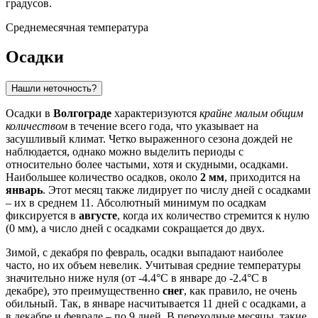
градусов.
Среднемесячная температура
Осадки
Нашли неточность?
Осадки в
Волгограде
характеризуются
крайне малым общим
количеством
в течение всего года, что указывает на
засушливый климат. Четко выраженного сезона дождей не
наблюдается, однако можно выделить периоды с
относительно более частыми, хотя и скудными, осадками.
Наибольшее количество осадков, около
2 мм
, приходится на
январь
. Этот месяц также лидирует по числу дней с осадками
– их в среднем 11. Абсолютный минимум по осадкам
фиксируется в
августе
, когда их количество стремится к нулю
(0 мм), а число дней с осадками сокращается до двух.
Зимой, с декабря по февраль, осадки выпадают наиболее
часто, но их объем невелик. Учитывая средние температуры
значительно ниже нуля (от -4.4°C в январе до -2.4°C в
декабре), это преимущественно
снег
, как правило, не очень
обильный. Так, в январе насчитывается 11 дней с осадками, а
в декабре и феврале – по 9 дней. В переходные месяцы, такие