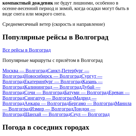
компактный дождевик
не будут лишними, особенно в
осенне-весенний период и зимой, когда осадки могут быть в
виде снега или мокрого снега.
Среднемесячный ветер (скорость и направление)
Популярные рейсы в Волгоград
Все рейсы в Волгоград
Популярные маршруты с прилётом в Волгоград
Москва — Волгоград
Санкт-Петербург —
Волгоград
Новосибирск — Волгоград
Сургут —
Волгоград
Екатеринбург — Волгоград
Казань —
Волгоград
Калининград — Волгоград
Дубай —
Волгоград
Сочи — Волгоград
Батуми — Волгоград
Ереван —
Волгоград
Сингапур — Волгоград
Мадрид —
Волгоград
Анкара — Волгоград
Бергамо — Волгоград
Манила
— Волгоград
Измир — Волгоград
Лондон —
Волгоград
Шанхай — Волгоград
Сеул — Волгоград
Погода в соседних городах