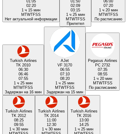
01:05
01:50
06:00
02:20
02:09
07:20
1 ч 15 мин
03:15
1 ч 20 мин
M
T
W
T
F
S
S
1 ч 25 мин
M
T
W
T
F
S
S
Нет актуальной информации
M
T
W
T
F
S
S
По расписанию
Прилетел
Turkish Airlines
AJet
Pegasus Airlines
TK 2010
VF 3170
PC 2732
06:30
06:55
07:35
06:46
07:10
08:55
07:55
08:20
1 ч 20 мин
1 ч 25 мин
1 ч 25 мин
M
T
W
T
F
S
S
M
T
W
T
F
S
S
M
T
W
T
F
S
S
По расписанию
Задержан на 16 мин
Задержан на 15 мин
Turkish Airlines
Turkish Airlines
Turkish Airlines
TK 2012
TK 2014
TK 2016
08:25
11:00
13:00
09:55
12:30
14:25
1 ч 30 мин
1 ч 30 мин
1 ч 25 мин
M
T
W
T
F
S
S
M
T
W
T
F
S
S
M
T
W
T
F
S
S