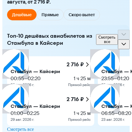
августа, от 2 716 ₽.
Дешёвые
Прямые
Скоро вылет
Топ-10 дешёвых авиабилетов из
Смотреть
Стамбула в Кайсери
все
2 716 ₽
Стамбул — Кайсери
Стамбул — 
00:55
—
02:20
1 ч 25 м
23:55
—
01:20
26 авг. 2026 г.
Прямой рейс
29 авг. 2026 г.
2 716 ₽
Стамбул — Кайсери
Стамбул — 
01:00
—
02:25
1 ч 25 м
06:55
—
08:20
29 авг. 2026 г.
Прямой рейс
23 авг. 2026 г.
Смотреть все