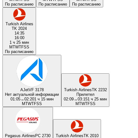
По расписанию
По расписанию
По расписанию
Turkish Airlines
TK 2024
14:35
16:00
1 ч 25 мин
M
T
W
T
F
S
S
По расписанию
AJet
VF 3178
Turkish Airlines
TK 2232
Нет актуальной информации
Прилетел
01:05
→
02:20
1 ч 15 мин
02:09
→
03:15
1 ч 25 мин
M
T
W
T
F
S
S
M
T
W
T
F
S
S
Pegasus Airlines
PC 2730
Turkish Airlines
TK 2010