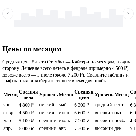
-
-
-
-
-
-
-
-
-
-
-
-
-
-
-
-
-
-
-
-
-
-
-
-
-
-
-
-
-
-
-
-
-
-
Цены по месяцам
Средняя цена билета Стамбул — Кайсери по месяцам, в одну
сторону. Дешевле всего лететь в феврале (примерно 4 500 ₽),
дороже всего — в июле (около 7 200 ₽). Сравните таблицу и
график ниже и выберите лучшее время для полёта.
Средняя
Средняя
Ср
Месяц
Уровень
Месяц
Уровень
Месяц
цена
цена
янв.
низкий
май
средний
сент.
4 800 ₽
6 300 ₽
6 
февр.
низкий
июнь
высокий
окт.
4 500 ₽
6 600 ₽
6 
март
средний
июль
высокий
нояб.
5 100 ₽
7 200 ₽
4 
апр.
средний
авг.
высокий
дек.
6 000 ₽
7 200 ₽
5 