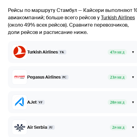
Рейсы по маршруту Стамбул — Кайсери выполняют 1
авиакомпаний
; больше всего рейсов у
Turkish Airlines
(около 49% всех рейсов)
. Сравните перевозчиков,
доли рейсов и расписание ниже.
Turkish Airlines
47
▾
TK
Р/НЕД
Pegasus Airlines
23
▾
PC
Р/НЕД
AJet
20
▾
VF
Р/НЕД
Air Serbia
2
▾
JU
Р/НЕД