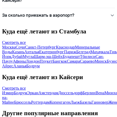
Кайсери?
За сколько приезжать в аэропорт?
Куда ещё летают из Стамбула
Смотреть все
Москва
Сочи
Санкт-Петербург
Краснодар
Минеральные
Воды
Казань
Анталья
Екатеринбург
Париж
Белград
Махачкала
Тив
Йорк
Дубай
Мугла
Шарм-эш-Шейх
Будапешт
Тбилиси
Сан-
Паулу
Афины
Лондон
Пхукет
Бангкок
Самара
Сараево
Минск
Буэно
Айрес
Аланья
Бодрум
Куда ещё летают из Кайсери
Смотреть все
Измир
Бодрум
Эркан
Амстердам
Дюссельдорф
Берлин
Вена
Мюнх
на-
Майне
Брюссель
Роттердам
Копенгаген
Льеж
Базель
Ганновер
Жен
Другие популярные направления