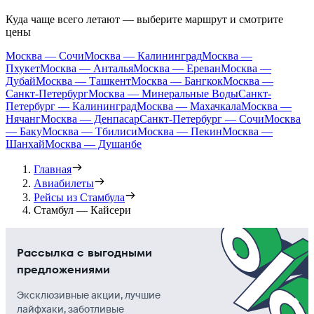
Куда чаще всего летают — выберите маршрут и смотрите
цены
Москва — Сочи
Москва — Калининград
Москва —
Пхукет
Москва — Анталья
Москва — Ереван
Москва —
Дубай
Москва — Ташкент
Москва — Бангкок
Москва —
Санкт-Петербург
Москва — Минеральные Воды
Санкт-
Петербург — Калининград
Москва — Махачкала
Москва —
Нячанг
Москва — Денпасар
Санкт-Петербург — Сочи
Москва
— Баку
Москва — Тбилиси
Москва — Пекин
Москва —
Шанхай
Москва — Душанбе
Главная
Авиабилеты
Рейсы из Стамбула
Стамбул — Кайсери
Рассылка с выгодными
предложениями
Эксклюзивные акции, лучшие
лайфхаки, заботливые