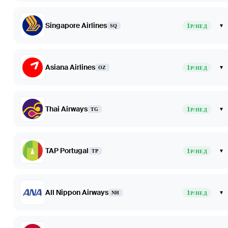
Singapore Airlines
1
▾
SQ
Р/НЕД
Asiana Airlines
1
▾
OZ
Р/НЕД
Thai Airways
1
▾
TG
Р/НЕД
TAP Portugal
1
▾
TP
Р/НЕД
All Nippon Airways
1
▾
NH
Р/НЕД