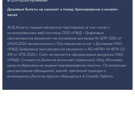
© 2011–2026 Купибилет
Дешевые билеты на самолет и поезд, бронирование и онлайн-
заказ
Ж/Д билеты предоставляются партнёрами, в том числе с
использованием веб-системы ООО «РЖД – Цифровые
пассажирские решения» на основании договора № ЦПР-1282 от
04.04.2024 заключенного с Поставщиком услуг и Договора ООО
«РЖД-Цифровые пассажирские решения» с АО «ФПК» № ФПК-22-
316 от 27.12.2022 г. Сайт не является официальным ресурсом ОАО
«РЖД». Стоимость билетов включает сервисный сбор. Итоговая
цена отображена на экране подтверждения покупки. По вопросам
рассмотрения обращений, жалоб, претензий граждан о
возмещении убытков просим обращаться в Службу Заботы.