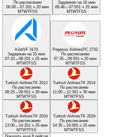
По расписанию
Задержан на 16 мин
06:00
→
07:20
1 ч 20 мин
06:46
→
07:55
1 ч 25 мин
M
T
W
T
F
S
S
M
T
W
T
F
S
S
AJet
VF 3170
Pegasus Airlines
PC 2732
Задержан на 15 мин
По расписанию
07:10
→
08:20
1 ч 25 мин
07:35
→
08:55
1 ч 20 мин
M
T
W
T
F
S
S
M
T
W
T
F
S
S
Turkish Airlines
TK 2012
Turkish Airlines
TK 2014
По расписанию
По расписанию
08:25
→
09:55
1 ч 30 мин
11:00
→
12:30
1 ч 30 мин
M
T
W
T
F
S
S
M
T
W
T
F
S
S
Turkish Airlines
TK 2016
Turkish Airlines
TK 2024
По расписанию
По расписанию
13:00
→
14:25
1 ч 25 мин
14:35
→
16:00
1 ч 25 мин
M
T
W
T
F
S
S
M
T
W
T
F
S
S
Показать ещё 8 рейсов