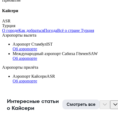
Прибытие
Кайсери
ASR
Турция
О городе
Как добраться
Погода
Всё о стране Турция
Аэропорты вылета
Аэропорт Стамбул
IST
Об аэропорте
Международный аэропорт Сабиха Гёкчен
SAW
Об аэропорте
Аэропорты прилёта
Аэропорт Кайсери
ASR
Об аэропорте
Интересные статьи
Смотреть все
о Кайсери