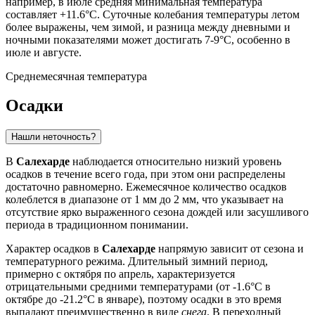
например, в июле средняя минимальная температура
составляет +11.6°C. Суточные колебания температуры летом
более выражены, чем зимой, и разница между дневными и
ночными показателями может достигать 7-9°C, особенно в
июле и августе.
Среднемесячная температура
Осадки
Нашли неточность?
В
Салехарде
наблюдается относительно низкий уровень
осадков в течение всего года, при этом они распределены
достаточно равномерно. Ежемесячное количество осадков
колеблется в диапазоне от 1 мм до 2 мм, что указывает на
отсутствие ярко выраженного сезона дождей или засушливого
периода в традиционном понимании.
Характер осадков в
Салехарде
напрямую зависит от сезона и
температурного режима. Длительный зимний период,
примерно с октября по апрель, характеризуется
отрицательными средними температурами (от -1.6°C в
октябре до -21.2°C в январе), поэтому осадки в это время
выпадают преимущественно в виде
снега
. В переходный