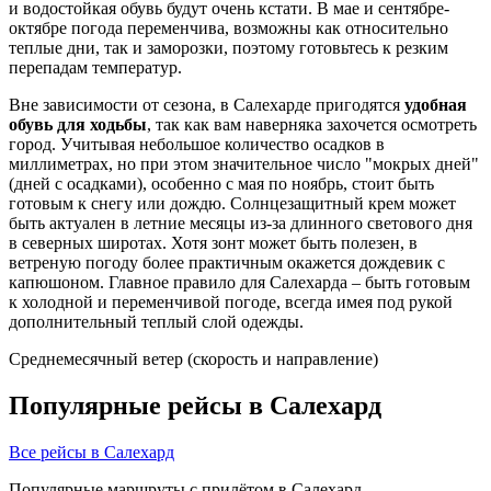
и водостойкая обувь будут очень кстати. В мае и сентябре-
октябре погода переменчива, возможны как относительно
теплые дни, так и заморозки, поэтому готовьтесь к резким
перепадам температур.
Вне зависимости от сезона, в Салехарде пригодятся
удобная
обувь для ходьбы
, так как вам наверняка захочется осмотреть
город. Учитывая небольшое количество осадков в
миллиметрах, но при этом значительное число "мокрых дней"
(дней с осадками), особенно с мая по ноябрь, стоит быть
готовым к снегу или дождю. Солнцезащитный крем может
быть актуален в летние месяцы из-за длинного светового дня
в северных широтах. Хотя зонт может быть полезен, в
ветреную погоду более практичным окажется дождевик с
капюшоном. Главное правило для Салехарда – быть готовым
к холодной и переменчивой погоде, всегда имея под рукой
дополнительный теплый слой одежды.
Среднемесячный ветер (скорость и направление)
Популярные рейсы в Салехард
Все рейсы в Салехард
Популярные маршруты с прилётом в Салехард