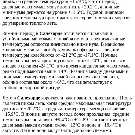
июль
, со средней температурой +15.9°C; в этот период
дневные максимумы могут достигать +20.2°C, а ночные
минимумы держатся на уровне +11.6°C. Годовой диапазон
средних температур простирается от суровых зимних морозов
до умеренно теплого лета.
Зимний период в
Салехарде
отличается сильными и
устойчивыми морозами. С ноября по март среднемесячные
температуры остаются значительно ниже нуля. В наиболее
холодные месяцы – декабрь, январь и февраль – средние
температуры колеблются от -21.2°C до -17.1°C. Ночные
температуры регулярно опускаются ниже -20°C, достигая в
январе в среднем -24.1°C, в то время как дневные максимумы
редко поднимаются выше -14°C. Разница между дневными и
ночными температурами зимой относительно невелика,
обычно составляя около 4-6°C, что свидетельствует о
стабильно морозной погоде.
Лето в
Салехарде
короткое и, как правило, прохладное. Июль
является пиком лета, когда средняя максимальная температура
достигает +20.2°C, а средняя температура месяца составляет
+15.9°C. В июне и августе погода более прохладная: средние
температуры составляют +9.4°C и +12.8°C соответственно, с
дневными максимумами около +13°C в июне и +16.4°C в
августе. Летние ночи могут быть довольно свежими: