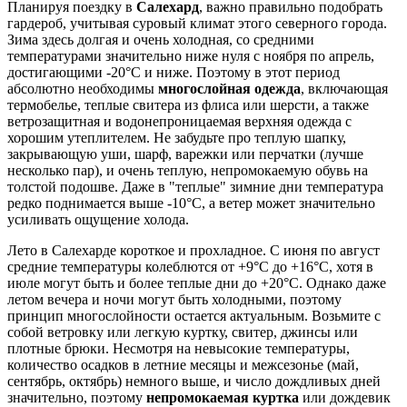
Планируя поездку в
Салехард
, важно правильно подобрать
гардероб, учитывая суровый климат этого северного города.
Зима здесь долгая и очень холодная, со средними
температурами значительно ниже нуля с ноября по апрель,
достигающими -20°C и ниже. Поэтому в этот период
абсолютно необходимы
многослойная одежда
, включающая
термобелье, теплые свитера из флиса или шерсти, а также
ветрозащитная и водонепроницаемая верхняя одежда с
хорошим утеплителем. Не забудьте про теплую шапку,
закрывающую уши, шарф, варежки или перчатки (лучше
несколько пар), и очень теплую, непромокаемую обувь на
толстой подошве. Даже в "теплые" зимние дни температура
редко поднимается выше -10°C, а ветер может значительно
усиливать ощущение холода.
Лето в Салехарде короткое и прохладное. С июня по август
средние температуры колеблются от +9°C до +16°C, хотя в
июле могут быть и более теплые дни до +20°C. Однако даже
летом вечера и ночи могут быть холодными, поэтому
принцип многослойности остается актуальным. Возьмите с
собой ветровку или легкую куртку, свитер, джинсы или
плотные брюки. Несмотря на невысокие температуры,
количество осадков в летние месяцы и межсезонье (май,
сентябрь, октябрь) немного выше, и число дождливых дней
значительно, поэтому
непромокаемая куртка
или дождевик