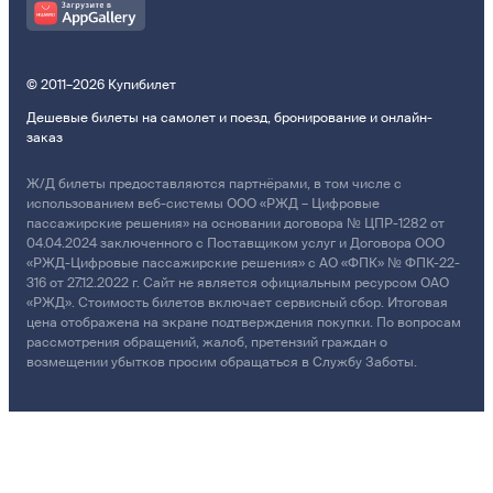
© 2011–2026 Купибилет
Дешевые билеты на самолет и поезд, бронирование и онлайн-
заказ
Ж/Д билеты предоставляются партнёрами, в том числе с
использованием веб-системы ООО «РЖД – Цифровые
пассажирские решения» на основании договора № ЦПР-1282 от
04.04.2024 заключенного с Поставщиком услуг и Договора ООО
«РЖД-Цифровые пассажирские решения» с АО «ФПК» № ФПК-22-
316 от 27.12.2022 г. Сайт не является официальным ресурсом ОАО
«РЖД». Стоимость билетов включает сервисный сбор. Итоговая
цена отображена на экране подтверждения покупки. По вопросам
рассмотрения обращений, жалоб, претензий граждан о
возмещении убытков просим обращаться в Службу Заботы.