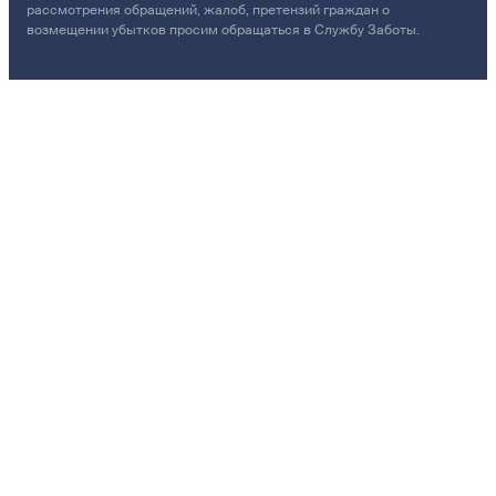
рассмотрения обращений, жалоб, претензий граждан о
возмещении убытков просим обращаться в Службу Заботы.