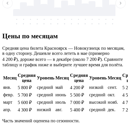
-
-
-
-
-
-
-
-
-
-
-
-
-
-
-
-
-
-
-
-
-
-
-
-
-
-
-
-
-
-
-
-
-
-
Цены по месяцам
Средняя цена билета Красноярск — Новокузнецк по месяцам,
в одну сторону. Дешевле всего лететь в мае (примерно
4 200 ₽), дороже всего — в декабре (около 7 200 ₽). Сравните
таблицу и график ниже и выберите лучшее время для полёта.
Средняя
Средняя
Ср
Месяц
Уровень
Месяц
Уровень
Месяц
цена
цена
янв.
средний
май
низкий
сент.
5 800 ₽
4 200 ₽
5 
февр.
средний
июнь
средний
окт.
5 700 ₽
5 500 ₽
4 
март
средний
июль
высокий
нояб.
5 600 ₽
7 000 ₽
4 
апр.
низкий
авг.
средний
дек.
4 300 ₽
5 400 ₽
7 
Часть значений оценена по сезонности.