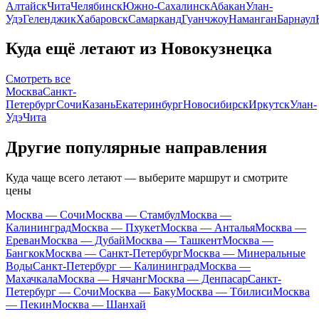
Алтайск
Чита
Челябинск
Южно-Сахалинск
Абакан
Улан-
Удэ
Геленджик
Хабаровск
Самарканд
Гуанчжоу
Наманган
Барнаул
Куда ещё летают из Новокузнецка
Смотреть все
Москва
Санкт-
Петербург
Сочи
Казань
Екатеринбург
Новосибирск
Иркутск
Улан-
Удэ
Чита
Другие популярные направления
Куда чаще всего летают — выберите маршрут и смотрите
цены
Москва — Сочи
Москва — Стамбул
Москва —
Калининград
Москва — Пхукет
Москва — Анталья
Москва —
Ереван
Москва — Дубай
Москва — Ташкент
Москва —
Бангкок
Москва — Санкт-Петербург
Москва — Минеральные
Воды
Санкт-Петербург — Калининград
Москва —
Махачкала
Москва — Нячанг
Москва — Денпасар
Санкт-
Петербург — Сочи
Москва — Баку
Москва — Тбилиси
Москва
— Пекин
Москва — Шанхай