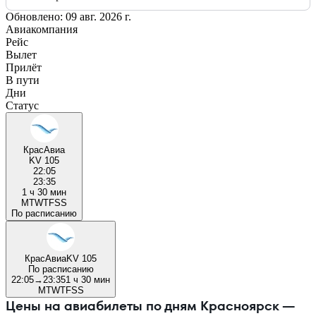
Обновлено: 09 авг. 2026 г.
Авиакомпания
Рейс
Вылет
Прилёт
В пути
Дни
Статус
КрасАвиа
KV 105
22:05
23:35
1 ч 30 мин
M
T
W
T
F
S
S
По расписанию
КрасАвиа
KV 105
По расписанию
22:05
→
23:35
1 ч 30 мин
M
T
W
T
F
S
S
Цены на авиабилеты по дням Красноярск —