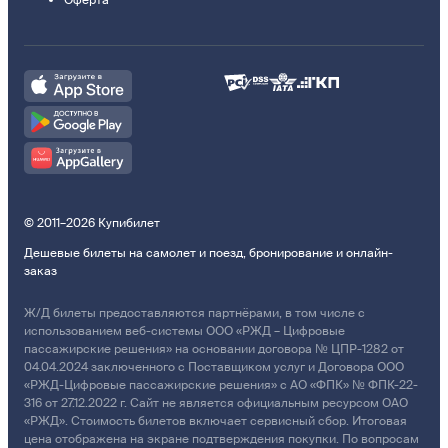
Оферта
© 2011–2026 Купибилет
Дешевые билеты на самолет и поезд, бронирование и онлайн-
заказ
Ж/Д билеты предоставляются партнёрами, в том числе с
использованием веб-системы ООО «РЖД – Цифровые
пассажирские решения» на основании договора № ЦПР-1282 от
04.04.2024 заключенного с Поставщиком услуг и Договора ООО
«РЖД-Цифровые пассажирские решения» с АО «ФПК» № ФПК-22-
316 от 27.12.2022 г. Сайт не является официальным ресурсом ОАО
«РЖД». Стоимость билетов включает сервисный сбор. Итоговая
цена отображена на экране подтверждения покупки. По вопросам