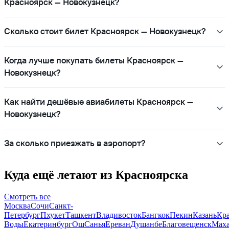
Красноярск — Новокузнецк?
Сколько стоит билет Красноярск — Новокузнецк?
Когда лучше покупать билеты Красноярск —
Новокузнецк?
Как найти дешёвые авиабилеты Красноярск —
Новокузнецк?
За сколько приезжать в аэропорт?
Куда ещё летают из Красноярска
Смотреть все
Москва
Сочи
Санкт-
Петербург
Пхукет
Ташкент
Владивосток
Бангкок
Пекин
Казань
Кр
Воды
Екатеринбург
Ош
Санья
Ереван
Душанбе
Благовещенск
Маха