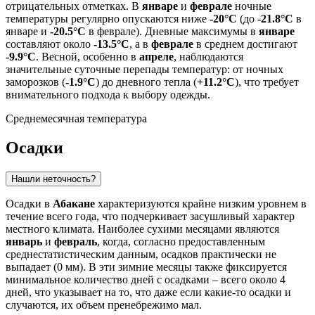
отрицательных отметках. В
январе
и
феврале
ночные
температуры регулярно опускаются ниже
-20°C
(до
-21.8°C
в
январе и
-20.5°C
в феврале). Дневные максимумы в
январе
составляют около
-13.5°C
, а в
феврале
в среднем достигают
-9.9°C
. Весной, особенно в
апреле
, наблюдаются
значительные суточные перепады температур: от ночных
заморозков (
-1.9°C
) до дневного тепла (
+11.2°C
), что требует
внимательного подхода к выбору одежды.
Среднемесячная температура
Осадки
Нашли неточность?
Осадки в
Абакане
характеризуются крайне низким уровнем в
течение всего года, что подчеркивает засушливый характер
местного климата. Наиболее сухими месяцами являются
январь
и
февраль
, когда, согласно предоставленным
среднестатистическим данным, осадков практически не
выпадает (0 мм). В эти зимние месяцы также фиксируется
минимальное количество дней с осадками – всего около 4
дней, что указывает на то, что даже если какие-то осадки и
случаются, их объем пренебрежимо мал.