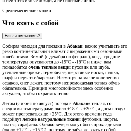
и неинтенсивные дожди, а не сильные ливни.
Среднемесячные осадки
Что взять с собой
Нашли неточность?
Собирая чемодан для поездки в
Абакан
, важно учитывать его
резко континентальный климат с выраженными сезонными
колебаниями. Зимой (с декабря по февраль), когда средние
температуры опускаются до -15°C - -18°C и ниже, вам
понадобятся
очень теплые вещи
: пуховик или шуба,
утепленные брюки, термобелье, шерстяные носки, шапка,
шарф и перчатки/варежки. Несмотря на малое количество
осадков, снег лежит, поэтому непромокаемая теплая обувь
обязательна. Принцип многослойности здесь особенно
актуален, чтобы сохранять тепло.
Летом (с июня по август) погода в
Абакане
теплая, со
средними температурами около +18°C - +20°C, а днем воздух
может прогреваться до +25°C. Для этого времени года
подойдут
легкие натуральные ткани
: футболки, шорты,
платья, сарафаны. Однако вечера могут быть прохладными
(около +12°C - +15°C), поэтому не забудьте взять с собой