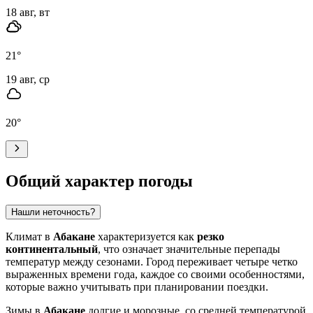
18 авг, вт
21
°
19 авг, ср
20
°
Общий характер погоды
Нашли неточность?
Климат в
Абакане
характеризуется как
резко
континентальный
, что означает значительные перепады
температур между сезонами. Город переживает четыре четко
выраженных времени года, каждое со своими особенностями,
которые важно учитывать при планировании поездки.
Зимы в
Абакане
долгие и морозные, со средней температурой