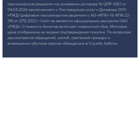
пассажирские решения» на основании договора № ЦПР-1282 от
04.04.2024 заключенного с Поставщиком услуг и Договора ООО
«РЖД-Цифровые пассажирские решения» с АО «ФПК» № ФПК-22-
316 от 27.12.2022 г. Сайт не является официальным ресурсом ОАО
«РЖД». Стоимость билетов включает сервисный сбор. Итоговая
цена отображена на экране подтверждения покупки. По вопросам
рассмотрения обращений, жалоб, претензий граждан о
возмещении убытков просим обращаться в Службу Заботы.