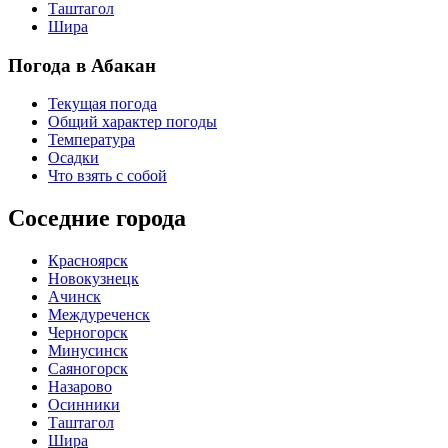
Таштагол
Шира
Погода в Абакан
Текущая погода
Общий характер погоды
Температура
Осадки
Что взять с собой
Соседние города
Красноярск
Новокузнецк
Ачинск
Междуреченск
Черногорск
Минусинск
Саяногорск
Назарово
Осинники
Таштагол
Шира