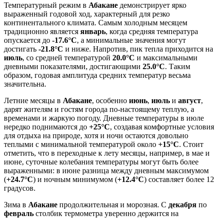
Температурный режим в
Абакане
демонстрирует ярко
выраженный годовой ход, характерный для резко
континентального климата. Самым холодным месяцем
традиционно является
январь
, когда средняя температура
опускается до
-17.6°C
, а минимальные значения могут
достигать
-21.8°C
и ниже. Напротив, пик тепла приходится на
июль
, со средней температурой
20.0°C
и максимальными
дневными показателями, достигающими
25.0°C
. Таким
образом, годовая амплитуда средних температур весьма
значительна.
Летние месяцы в
Абакане
, особенно
июнь
,
июль
и
август
,
дарят жителям и гостям города по-настоящему теплую, а
временами и жаркую погоду. Дневные температуры в июле
нередко поднимаются до
+25°C
, создавая комфортные условия
для отдыха на природе, хотя и ночи остаются довольно
теплыми с минимальной температурой около
+15°C
. Стоит
отметить, что в переходные к лету месяцы, например, в мае и
июне, суточные колебания температуры могут быть более
выраженными: в июне разница между дневным максимумом
(
+24.7°C
) и ночным минимумом (
+12.4°C
) составляет более 12
градусов.
Зима в
Абакане
продолжительная и морозная. С
декабря
по
февраль
столбик термометра уверенно держится на