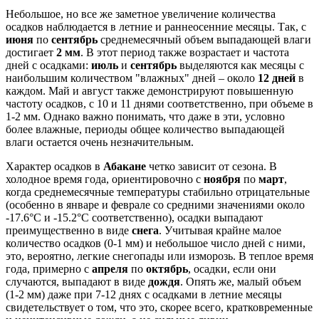
Небольшое, но все же заметное увеличение количества
осадков наблюдается в летние и раннеосенние месяцы. Так, с
июня
по
сентябрь
среднемесячный объем выпадающей влаги
достигает
2 мм
. В этот период также возрастает и частота
дней с осадками:
июль
и
сентябрь
выделяются как месяцы с
наибольшим количеством "влажных" дней – около
12 дней
в
каждом. Май и август также демонстрируют повышенную
частоту осадков, с 10 и 11 днями соответственно, при объеме в
1-2 мм. Однако важно понимать, что даже в эти, условно
более влажные, периоды общее количество выпадающей
влаги остается очень незначительным.
Характер осадков в
Абакане
четко зависит от сезона. В
холодное время года, ориентировочно с
ноября
по
март
,
когда среднемесячные температуры стабильно отрицательные
(особенно в январе и феврале со средними значениями около
-17.6°C и -15.2°C соответственно), осадки выпадают
преимущественно в виде
снега
. Учитывая крайне малое
количество осадков (0-1 мм) и небольшое число дней с ними,
это, вероятно, легкие снегопады или изморозь. В теплое время
года, примерно с
апреля
по
октябрь
, осадки, если они
случаются, выпадают в виде
дождя
. Опять же, малый объем
(1-2 мм) даже при 7-12 днях с осадками в летние месяцы
свидетельствует о том, что это, скорее всего, кратковременные