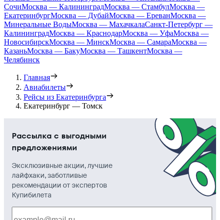
Сочи
Москва — Калининград
Москва — Стамбул
Москва —
Екатеринбург
Москва — Дубай
Москва — Ереван
Москва —
Минеральные Воды
Москва — Махачкала
Санкт-Петербург —
Калининград
Москва — Краснодар
Москва — Уфа
Москва —
Новосибирск
Москва — Минск
Москва — Самара
Москва —
Казань
Москва — Баку
Москва — Ташкент
Москва —
Челябинск
Главная
Авиабилеты
Рейсы из Екатеринбурга
Екатеринбург — Томск
Рассылка с выгодными
предложениями
Эксклюзивные акции, лучшие
лайфхаки, заботливые
рекомендации от экспертов
Купибилета