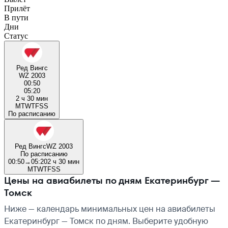
Прилёт
В пути
Дни
Статус
Ред Вингс
WZ 2003
00:50
05:20
2 ч 30 мин
M
T
W
T
F
S
S
По расписанию
Ред Вингс
WZ 2003
По расписанию
00:50
→
05:20
2 ч 30 мин
M
T
W
T
F
S
S
Цены на авиабилеты по дням Екатеринбург —
Томск
Ниже — календарь минимальных цен на авиабилеты
Екатеринбург — Томск по дням. Выберите удобную