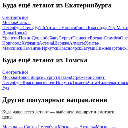
Куда ещё летают из Екатеринбурга
Смотреть все
Москва
Санкт-
Петербург
Сочи
Дубай
Анталья
Новосибирск
Краснодар
Уфа
Маха
Воды
Новый
Уренгой
Пекин
Душанбе
Баку
Сургут
Ташкент
Ереван
Стамбул
Оре
Новгород
Худжанд
Астана
Шарджа
Алматы
Ханты-
Мансийск
Наманган
Иркутск
Красноярск
Батуми
Нижневартовск
Куда ещё летают из Томска
Смотреть все
Москва
Новосибирск
Сургут
Казань
Стрежевой
Санкт-
Петербург
Красноярск
Сочи
Иркутск
Тюмень
Чита
Нижневартовс
Удэ
Другие популярные направления
Куда чаще всего летают — выберите маршрут и смотрите
цены
Москва — Санкт-Петербург
Москва — Анталья
Москва —