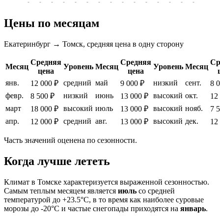
-
-
-
-
-
-
-
-
-
-
-
-
-
-
-
-
-
Цены по месяцам
Екатеринбург → Томск, средняя цена в одну сторону
Средняя
Средняя
Ср
Месяц
Уровень
Месяц
Уровень
Месяц
цена
цена
янв.
средний
май
низкий
сент.
12 000 ₽
9 000 ₽
8 
февр.
низкий
июнь
высокий
окт.
8 500 ₽
13 000 ₽
12
март
высокий
июль
высокий
нояб.
18 000 ₽
13 000 ₽
7 
апр.
средний
авг.
высокий
дек.
12 000 ₽
13 000 ₽
12
Часть значений оценена по сезонности.
Когда лучше лететь
Климат в
Томске
характеризуется выраженной сезонностью.
Самым теплым месяцем является
июль
со средней
температурой до +23.5°C, в то время как наиболее суровые
морозы до -20°C и частые снегопады приходятся на
январь
.