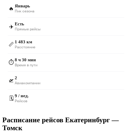
Январь
🔥
Пик сезона
Есть
✈️
Прямые рейсы
1 483 км
📏
Расстояние
8 ч 30 мин
⏱️
Время в пути
2
🛫
Авиакомпании
9 / нед.
🗓️
Рейсов
Расписание рейсов Екатеринбург —
Томск