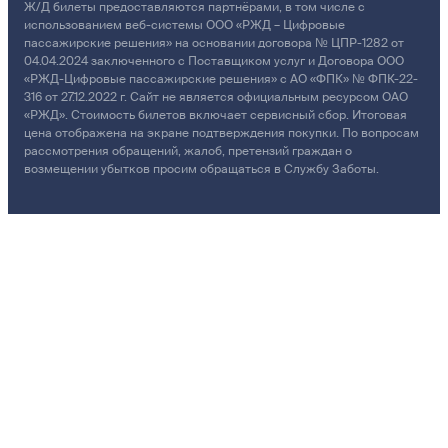
Ж/Д билеты предоставляются партнёрами, в том числе с
использованием веб-системы ООО «РЖД – Цифровые
пассажирские решения» на основании договора № ЦПР-1282 от
04.04.2024 заключенного с Поставщиком услуг и Договора ООО
«РЖД-Цифровые пассажирские решения» с АО «ФПК» № ФПК-22-
316 от 27.12.2022 г. Сайт не является официальным ресурсом ОАО
«РЖД». Стоимость билетов включает сервисный сбор. Итоговая
цена отображена на экране подтверждения покупки. По вопросам
рассмотрения обращений, жалоб, претензий граждан о
возмещении убытков просим обращаться в Службу Заботы.