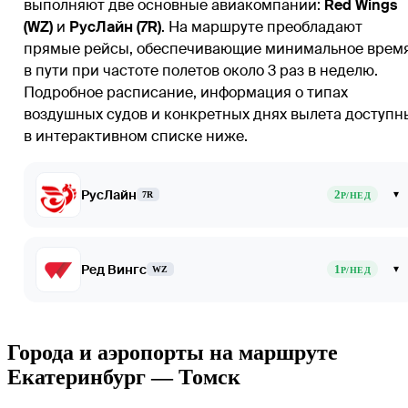
выполняют две основные авиакомпании:
Red Wings
(WZ)
и
РусЛайн (7R)
. На маршруте преобладают
прямые рейсы, обеспечивающие минимальное врем
в пути при частоте полетов около 3 раз в неделю.
Подробное расписание, информация о типах
воздушных судов и конкретных днях вылета доступн
в интерактивном списке ниже.
РусЛайн
2
▾
7R
Р/НЕД
Ред Вингс
1
▾
WZ
Р/НЕД
Города и аэропорты на маршруте
Екатеринбург — Томск