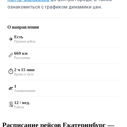
ознакомиться с графиком динамики цен.
О направлении
Есть
✈️
Прямые рейсы
669 км
📏
Расстояние
2 ч 15 мин
⏱️
Время в пути
1
🛫
Авиакомпании
12 / нед.
🗓️
Рейсов
Расписание рейсов Екатеринбург —