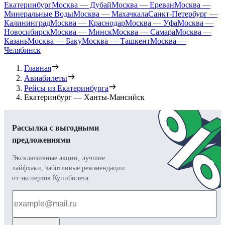
Екатеринбург
Москва — Дубай
Москва — Ереван
Москва —
Минеральные Воды
Москва — Махачкала
Санкт-Петербург —
Калининград
Москва — Краснодар
Москва — Уфа
Москва —
Новосибирск
Москва — Минск
Москва — Самара
Москва —
Казань
Москва — Баку
Москва — Ташкент
Москва —
Челябинск
Главная
Авиабилеты
Рейсы из Екатеринбурга
Екатеринбург — Ханты-Мансийск
Рассылка с выгодными
предложениями
Эксклюзивные акции, лучшие
лайфхаки, заботливые рекомендации
от экспертов Купибилета