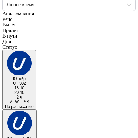
Любое время
Авиакомпания
Рейс
Вылет
Прилёт
В пути
Дни
Статус
ЮТэйр
UT 302
18:10
20:10
2 ч
M
T
W
T
F
S
S
По расписанию