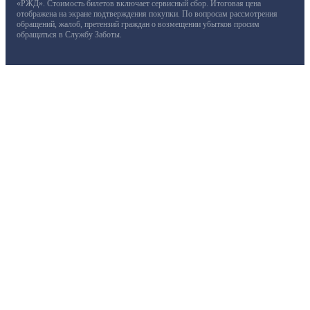
«РЖД». Стоимость билетов включает сервисный сбор. Итоговая цена
отображена на экране подтверждения покупки. По вопросам рассмотрения
обращений, жалоб, претензий граждан о возмещении убытков просим
обращаться в Службу Заботы.