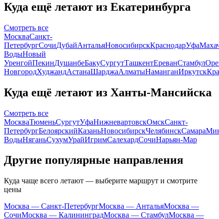
Куда ещё летают из Екатеринбурга
Смотреть все
Москва
Санкт-
Петербург
Сочи
Дубай
Анталья
Новосибирск
Краснодар
Уфа
Маха
Воды
Новый
Уренгой
Пекин
Душанбе
Баку
Сургут
Ташкент
Ереван
Стамбул
Оре
Новгород
Худжанд
Астана
Шарджа
Алматы
Наманган
Иркутск
Кра
Куда ещё летают из Ханты-Мансийска
Смотреть все
Москва
Тюмень
Сургут
Уфа
Нижневартовск
Омск
Санкт-
Петербург
Белоярский
Казань
Новосибирск
Челябинск
Самара
Мин
Воды
Нягань
Сухум
Урай
Игрим
Салехард
Сочи
Нарьян-Мар
Другие популярные направления
Куда чаще всего летают — выберите маршрут и смотрите
цены
Москва — Санкт-Петербург
Москва — Анталья
Москва —
Сочи
Москва — Калининград
Москва — Стамбул
Москва —