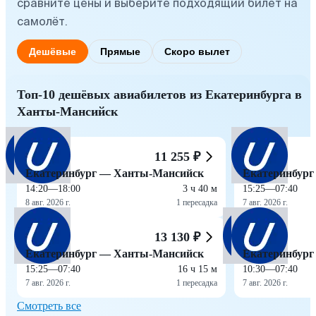
сравните цены и выберите подходящий билет на
самолёт.
Дешёвые
Прямые
Скоро вылет
Топ-10 дешёвых авиабилетов из Екатеринбурга в
Ханты-Мансийск
11 255 ₽
Екатеринбург — Ханты-Мансийск
Екатеринбур
14:20
—
18:00
3 ч 40 м
15:25
—
07:40
8 авг. 2026 г.
1 пересадка
7 авг. 2026 г.
13 130 ₽
Екатеринбург — Ханты-Мансийск
Екатеринбур
15:25
—
07:40
16 ч 15 м
10:30
—
07:40
7 авг. 2026 г.
1 пересадка
7 авг. 2026 г.
Смотреть все