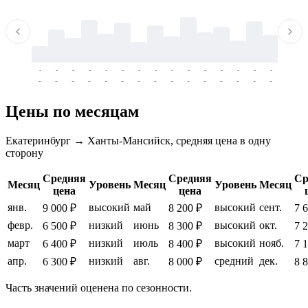
-
-
-
-
-
-
-
-
-
-
-
-
-
-
-
-
-
-
-
-
-
-
-
-
-
-
-
-
-
-
-
-
-
-
Цены по месяцам
Екатеринбург → Ханты-Мансийск, средняя цена в одну
сторону
Средняя
Средняя
Ср
Месяц
Уровень
Месяц
Уровень
Месяц
цена
цена
янв.
высокий
май
высокий
сент.
9 000 ₽
8 200 ₽
7 
февр.
низкий
июнь
высокий
окт.
6 500 ₽
8 300 ₽
7 
март
низкий
июль
высокий
нояб.
6 400 ₽
8 400 ₽
7 
апр.
низкий
авг.
средний
дек.
6 300 ₽
8 000 ₽
8 
Часть значений оценена по сезонности.