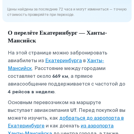
Цены найдены за последние 72 часа и могут измениться — точную
стоимость проверяйте при переходе.
О перелёте Екатеринбург — Ханты-
Мансийск
На этой странице можно забронировать
авиабилеты из
Екатеринбурга
в
Ханты-
Мансийск
. Расстояние между городами
669 км
составляет около
, а прямое
авиасообщение поддерживается с частотой до
4 рейсов в неделю
.
Основным перевозчиком на маршруте
UT
выступает авиакомпания
. Перед покупкой вы
можете изучить, как
добраться до аэропорта в
Екатеринбурге
и как доехать
из аэропорта
Ханты-Мансийска
до центра города, а также