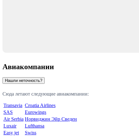
Авиакомпании
Нашли неточность?
Сюда летают следующие авиакомпании:
Transavia
Croatia Airlines
SAS
Eurowings
Air Serbia
Норвиджин Эйр Сведен
Luxair
Lufthansa
Easy jet
Swiss