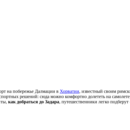
орт на побережье Далмации в
Хорватии
, известный своим римс
спортных решений: сюда можно комфортно долететь на самолете
нты,
как добраться до Задара
, путешественники легко подберу