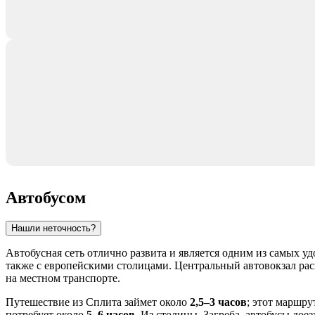
Автобусом
Нашли неточность?
Автобусная сеть отлично развита и является одним из самых у
также с европейскими столицами. Центральный автовокзал расп
на местном транспорте.
Путешествие из Сплита займет около
2,5–3 часов
; этот маршру
потребует около
5–6 часов
. Из столицы, Загреба, автобусы дое