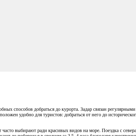
добных способов добраться до курорта.
Задар
связан регулярными 
оложен удобно для туристов: добраться от него до историческо
т часто выбирают ради красивых видов на море. Поездка с север
зжают до побережья в среднем за 3,5–4 часа благодаря качествен