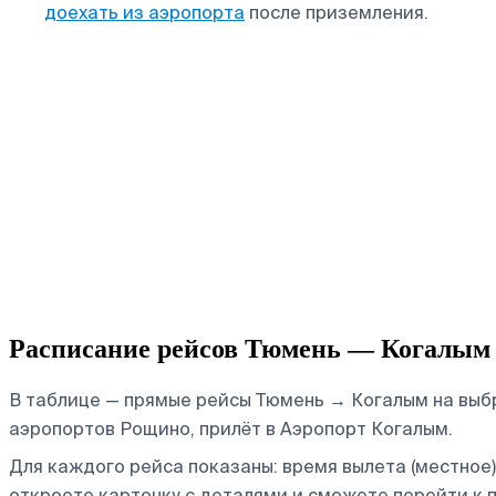
доехать из аэропорта
после приземления.
Расписание рейсов Тюмень — Когалым
В таблице — прямые рейсы Тюмень → Когалым на выбр
аэропортов Рощино, прилёт в Аэропорт Когалым.
Для каждого рейса показаны: время вылета (местное),
откроете карточку с деталями и сможете перейти к п