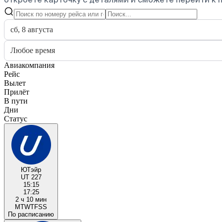
сб, 8 августа
Любое время
Авиакомпания
Рейс
Вылет
Прилёт
В пути
Дни
Статус
ЮТэйр
UT 227
15:15
17:25
2 ч 10 мин
M
T
W
T
F
S
S
По расписанию