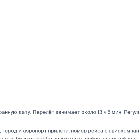
анную дату. Перелёт занимает около 13 ч 5 мин. Регу
 город и аэропорт прилёта, номер рейса с авиакомпани
оиску билета.
Чтобы посмотреть рейсы на другой день