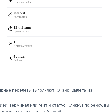
✈️
Прямые рейсы
760 км
📏
Расстояние
13 ч 5 мин
⏱️
Время в пути
1
🛫
Авиакомпании
4 / нед.
🗓️
Рейсов
лярные перелёты выполняют ЮТэйр.
Вылеты из
ей, терминал или гейт и статус. Кликнув по рейсу, вы
, измените дату над таблицей.