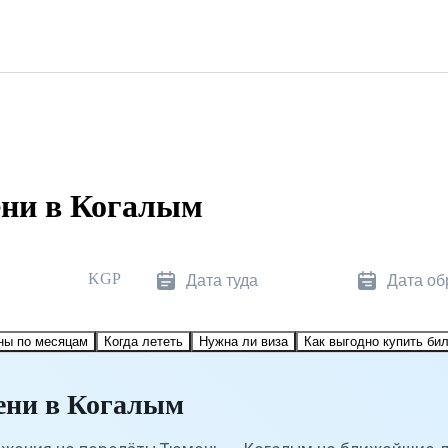
ни в Когалым
KGP
Дата туда
Дата об
ны по месяцам
Когда лететь
Нужна ли виза
Как выгодно купить би
ени в Когалым