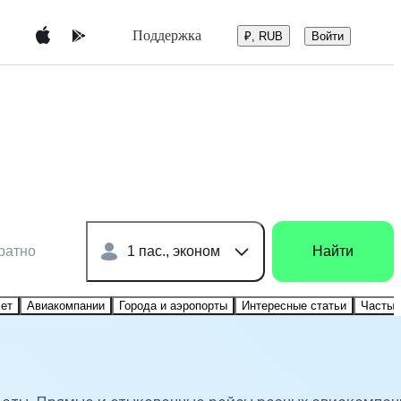
Поддержка
Войти
₽, RUB
ратно
1 пас., эконом
Найти
лет
Авиакомпании
Города и аэропорты
Интересные статьи
Частые