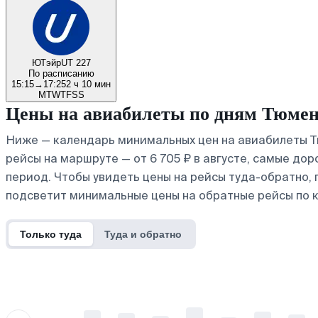
ЮТэйр
UT 227
По расписанию
15:15
→
17:25
2 ч 10 мин
M
T
W
T
F
S
S
Цены на авиабилеты по дням Тюме
Ниже — календарь минимальных цен на авиабилеты Т
рейсы на маршруте — от 6 705 ₽ в августе, самые дор
период. Чтобы увидеть цены на рейсы туда-обратно,
подсветит минимальные цены на обратные рейсы по 
Только туда
Туда и обратно