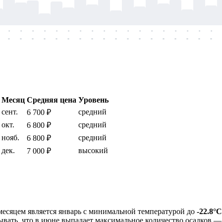
-
-
-
-
-
-
-
-
-
-
-
-
-
-
-
-
-
-
-
-
-
-
-
-
-
-
-
-
-
-
-
-
-
-
-
-
Месяц
Средняя цена
Уровень
сент.
средний
6 700 ₽
окт.
средний
6 800 ₽
нояб.
средний
6 800 ₽
дек.
высокий
7 000 ₽
есяцем является январь с минимальной температурой до
-22.8°C
тывать, что в июне выпадает максимальное количество осадков 