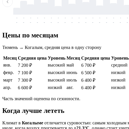
-
-
-
-
-
-
-
-
-
-
-
-
-
-
-
-
-
-
-
-
-
-
-
-
-
-
-
-
-
-
-
-
-
-
Цены по месяцам
Тюмень → Когалым, средняя цена в одну сторону
Месяц
Средняя цена
Уровень
Месяц
Средняя цена
Уровень
янв.
высокий
май
средний
7 200 ₽
6 700 ₽
февр.
высокий
июнь
низкий
7 100 ₽
6 500 ₽
март
высокий
июль
низкий
7 300 ₽
6 400 ₽
апр.
низкий
авг.
низкий
6 600 ₽
6 400 ₽
Часть значений оценена по сезонности.
Когда лучше лететь
Климат в
Когалыме
отличается суровостью: самым холодным м
июле, когда воздух прогревается до
+21.3°C
, однако стоит учи