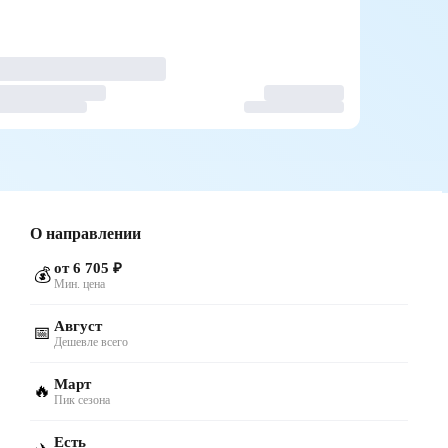
О направлении
от 6 705 ₽
💰
Мин. цена
Август
📅
Дешевле всего
Март
🔥
Пик сезона
Есть