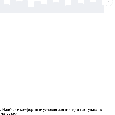
-
-
-
-
-
-
-
-
-
-
-
-
-
-
-
-
-
-
-
-
-
-
-
-
-
-
-
-
-
-
-
-
-
-
-
-
-
-
. Наиболее комфортные условия для поездки наступают в
—
94.55 мм
.