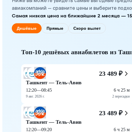
Ниже вы можете увидеть самые выгодные предло
авиакомпаний — сравните цены и выберите подхо
Самая низкая цена на ближайшие 2 месяца — 15 с
Дешёвые
Прямые
Скоро вылет
Топ-10 дешёвых авиабилетов из Таш
23 489 ₽
Ташкент — Тель-Авив
12:20
—
08:45
6 ч 25 м
9 авг. 2026 г.
2 пересадки
23 489 ₽
Ташкент — Тель-Авив
12:20
—
09:20
6 ч 25 м