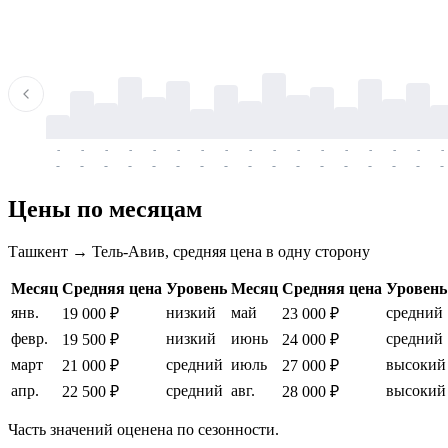
-
-
-
-
-
-
-
-
-
-
-
-
-
-
-
-
-
-
-
-
-
-
-
-
-
-
-
-
-
-
-
-
-
-
Цены по месяцам
Ташкент → Тель-Авив, средняя цена в одну сторону
Месяц
Средняя цена
Уровень
Месяц
Средняя цена
Уровень
янв.
низкий
май
средний
19 000 ₽
23 000 ₽
февр.
низкий
июнь
средний
19 500 ₽
24 000 ₽
март
средний
июль
высокий
21 000 ₽
27 000 ₽
апр.
средний
авг.
высокий
22 500 ₽
28 000 ₽
Часть значений оценена по сезонности.