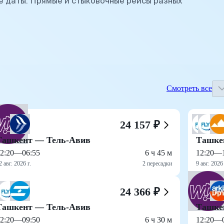
 даты. Прямые и стыковочные рейсы разных
Смотреть все
24 157 ₽
Ташкент — Тель-Авив
Ташке
2:20
—
06:55
6 ч 45 м
12:20
—
2 авг. 2026 г.
2 пересадки
9 авг. 2026 
24 366 ₽
Ташкент — Тель-Авив
Ташке
2:20
—
09:50
6 ч 30 м
12:20
—