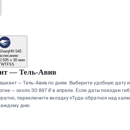
Sharq
HH 545
асписанию
0:50
5 ч 30 мин
T
W
T
F
S
S
ент — Тель-Авив
шкент — Тель-Авив по дням. Выберите удобную дату 
огие — около 30 897 ₽ в апреле. Если даты поездки г
братно, переключите вкладку «Туда-обратно» над кале
каждому дню.