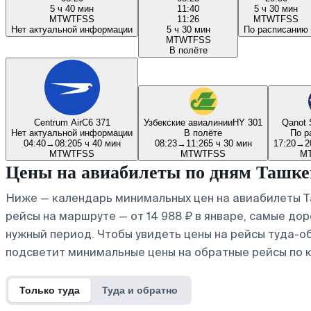
5 ч 40 мин
11:40
5 ч 30 мин
M
T
W
T
F
S
S
11:26
M
T
W
T
F
S
S
Нет актуальной информации
5 ч 30 мин
По расписанию
M
T
W
T
F
S
S
В полёте
Centrum Air
C6 371
Узбекские авиалинии
HY 301
Qanot 
Нет актуальной информации
В полёте
По р
04:40
→
08:20
5 ч 40 мин
08:23
→
11:26
5 ч 30 мин
17:20
→
2
M
T
W
T
F
S
S
M
T
W
T
F
S
S
M
Цены на авиабилеты по дням Ташк
Ниже — календарь минимальных цен на авиабилеты Та
рейсы на маршруте — от 14 988 ₽ в январе, самые дор
нужный период. Чтобы увидеть цены на рейсы туда-о
подсветит минимальные цены на обратные рейсы по 
Только туда
Туда и обратно