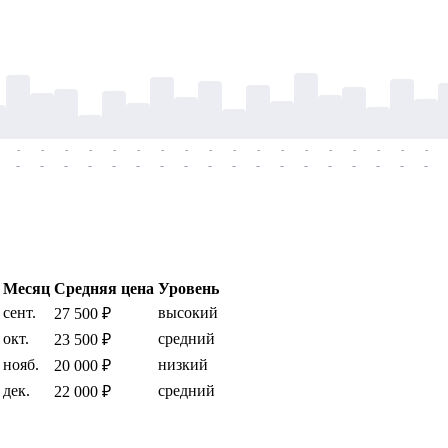
-
-
-
-
-
-
-
-
-
-
-
-
-
-
-
-
-
-
-
-
-
-
-
-
-
-
-
-
-
-
-
-
-
-
-
-
Месяц
Средняя цена
Уровень
сент.
высокий
27 500 ₽
окт.
средний
23 500 ₽
нояб.
низкий
20 000 ₽
дек.
средний
22 000 ₽