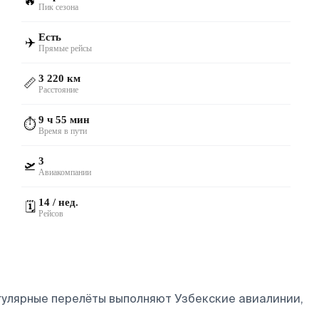
🔥
Пик сезона
Есть
✈️
Прямые рейсы
3 220 км
📏
Расстояние
9 ч 55 мин
⏱️
Время в пути
3
🛫
Авиакомпании
14 / нед.
🗓️
Рейсов
егулярные перелёты выполняют Узбекские авиалинии,