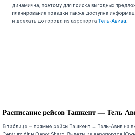
динамична, поэтому для поиска выгодных предло
планирования поездки также доступна информаци
и доехать до города из аэропорта
Тель-Авива
.
Расписание рейсов Ташкент — Тель-Ав
В таблице — прямые рейсы Ташкент → Тель-Авив на в
Centrum Air и Qanot Sharq.
Вылеты из аэропортов Южны