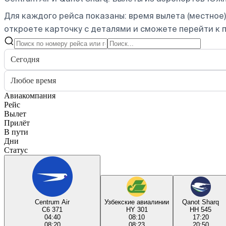
Для каждого рейса показаны: время вылета (местное),
откроете карточку с деталями и сможете перейти к п
Сегодня
Любое время
Авиакомпания
Рейс
Вылет
Прилёт
В пути
Дни
Статус
Centrum Air
Узбекские авиалинии
Qanot Sharq
C6 371
HY 301
HH 545
04:40
08:10
17:20
08:20
08:23
20:50