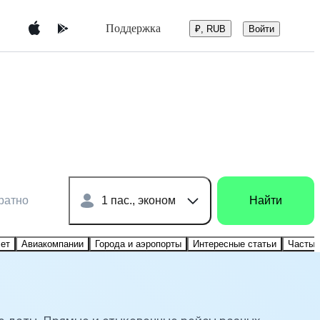
Поддержка
Войти
₽, RUB
ратно
1 пас., эконом
Найти
лет
Авиакомпании
Города и аэропорты
Интересные статьи
Частые