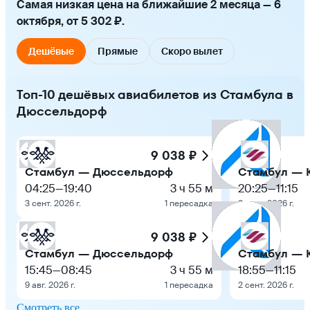
Самая низкая цена на ближайшие 2 месяца — 6
октября, от 5 302 ₽.
Дешёвые
Прямые
Скоро вылет
Топ-10 дешёвых авиабилетов из Стамбула в
Дюссельдорф
9 038 ₽
Стамбул — Дюссельдорф
Стамбул — 
04:25
—
19:40
3 ч 55 м
20:25
—
11:15
3 сент. 2026 г.
1 пересадка
2 сент. 2026 г.
9 038 ₽
Стамбул — Дюссельдорф
Стамбул — 
15:45
—
08:45
3 ч 55 м
18:55
—
11:15
9 авг. 2026 г.
1 пересадка
2 сент. 2026 г.
Смотреть все