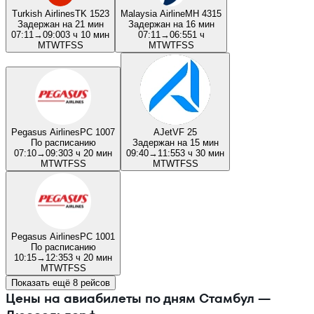
Turkish Airlines
TK 1523
Malaysia Airline
MH 4315
Задержан на 21 мин
Задержан на 16 мин
07:11
→
09:00
3 ч 10 мин
07:11
→
06:55
1 ч
M
T
W
T
F
S
S
M
T
W
T
F
S
S
Pegasus Airlines
PC 1007
AJet
VF 25
По расписанию
Задержан на 15 мин
07:10
→
09:30
3 ч 20 мин
09:40
→
11:55
3 ч 30 мин
M
T
W
T
F
S
S
M
T
W
T
F
S
S
Pegasus Airlines
PC 1001
По расписанию
10:15
→
12:35
3 ч 20 мин
M
T
W
T
F
S
S
Показать ещё 8 рейсов
Цены на авиабилеты по дням Стамбул —