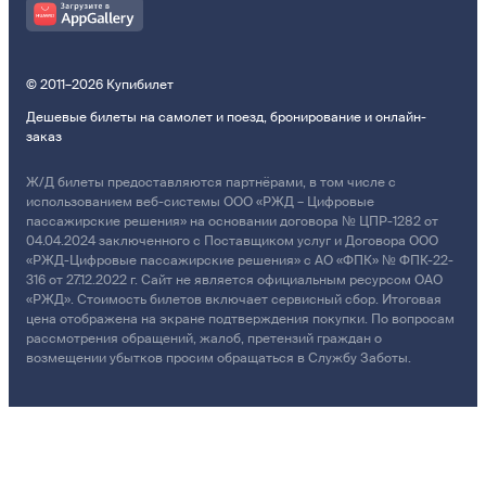
© 2011–2026 Купибилет
Дешевые билеты на самолет и поезд, бронирование и онлайн-
заказ
Ж/Д билеты предоставляются партнёрами, в том числе с
использованием веб-системы ООО «РЖД – Цифровые
пассажирские решения» на основании договора № ЦПР-1282 от
04.04.2024 заключенного с Поставщиком услуг и Договора ООО
«РЖД-Цифровые пассажирские решения» с АО «ФПК» № ФПК-22-
316 от 27.12.2022 г. Сайт не является официальным ресурсом ОАО
«РЖД». Стоимость билетов включает сервисный сбор. Итоговая
цена отображена на экране подтверждения покупки. По вопросам
рассмотрения обращений, жалоб, претензий граждан о
возмещении убытков просим обращаться в Службу Заботы.