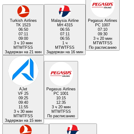
Turkish Airlines
Malaysia Airline
Pegasus Airlines
TK 1523
MH 4315
PC 1007
06:50
06:55
07:10
07:11
07:11
09:30
09:00
06:55
3 ч 20 мин
3 ч 10 мин
1 ч
M
T
W
T
F
S
S
M
T
W
T
F
S
S
M
T
W
T
F
S
S
По расписанию
Задержан на 21 мин
Задержан на 16 мин
AJet
Pegasus Airlines
VF 25
PC 1001
09:25
10:15
09:40
12:35
11:55
3 ч 20 мин
3 ч 30 мин
M
T
W
T
F
S
S
M
T
W
T
F
S
S
По расписанию
Задержан на 15 мин