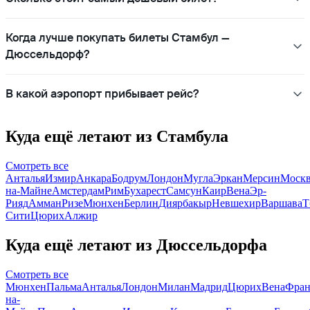
Когда лучше покупать билеты Стамбул —
Дюссельдорф?
В какой аэропорт прибывает рейс?
Куда ещё летают из Стамбула
Смотреть все
Анталья
Измир
Анкара
Бодрум
Лондон
Мугла
Эркан
Мерсин
Моск
на-Майне
Амстердам
Рим
Бухарест
Самсун
Каир
Вена
Эр-
Рияд
Амман
Ризе
Мюнхен
Берлин
Диярбакыр
Невшехир
Варшава
Т
Сити
Цюрих
Алжир
Куда ещё летают из Дюссельдорфа
Смотреть все
Мюнхен
Пальма
Анталья
Лондон
Милан
Мадрид
Цюрих
Вена
Фран
на-