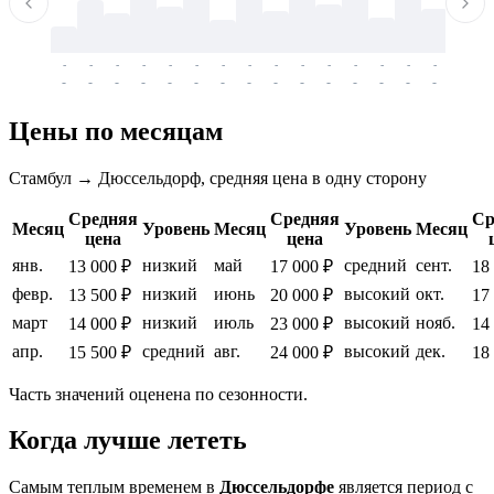
-
-
-
-
-
-
-
-
-
-
-
-
-
-
-
-
-
-
-
-
-
-
-
-
-
-
-
-
-
-
-
-
-
-
Цены по месяцам
Стамбул → Дюссельдорф, средняя цена в одну сторону
Средняя
Средняя
Ср
Месяц
Уровень
Месяц
Уровень
Месяц
цена
цена
янв.
низкий
май
средний
сент.
13 000 ₽
17 000 ₽
18
февр.
низкий
июнь
высокий
окт.
13 500 ₽
20 000 ₽
17
март
низкий
июль
высокий
нояб.
14 000 ₽
23 000 ₽
14
апр.
средний
авг.
высокий
дек.
15 500 ₽
24 000 ₽
18
Часть значений оценена по сезонности.
Когда лучше лететь
Самым теплым временем в
Дюссельдорфе
является период с