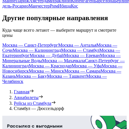
Майне
Париж
Амстердам
Ираклион
Копенгаген
Барселона
Берлин
дель-Росарио
Манчестер
Рим
Ибица
Кос
Другие популярные направления
Куда чаще всего летают — выберите маршрут и смотрите
цены
Москва — Санкт-Петербург
Москва — Анталья
Москва —
Сочи
Москва — Калининград
Москва — Стамбул
Москва —
Екатеринбург
Москва — Дубай
Москва — Ереван
Москва —
Минеральные Воды
Москва — Махачкала
Санкт-Петербург —
Калининград
Москва — Краснодар
Москва — Уфа
Москва —
Новосибирск
Москва — Минск
Москва — Самара
Москва —
Казань
Москва — Баку
Москва — Ташкент
Москва —
Челябинск
Главная
Авиабилеты
Рейсы из Стамбула
Стамбул — Дюссельдорф
Рассылка с выгодными