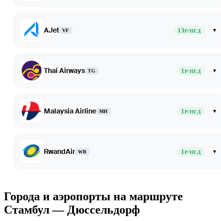
AJet
13
▾
VF
Р/НЕД
Thai Airways
1
▾
TG
Р/НЕД
Malaysia Airline
1
▾
MH
Р/НЕД
RwandAir
1
▾
WB
Р/НЕД
Города и аэропорты на маршруте
Стамбул — Дюссельдорф