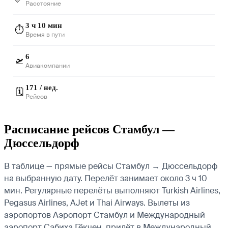
Расстояние
3 ч 10 мин
⏱️
Время в пути
6
🛫
Авиакомпании
171 / нед.
🗓️
Рейсов
Расписание рейсов Стамбул —
Дюссельдорф
В таблице — прямые рейсы Стамбул → Дюссельдорф
на выбранную дату. Перелёт занимает около 3 ч 10
мин. Регулярные перелёты выполняют Turkish Airlines,
Pegasus Airlines, AJet и Thai Airways.
Вылеты из
аэропортов Аэропорт Стамбул и Международный
аэропорт Сабиха Гёкчен, прилёт в Международный