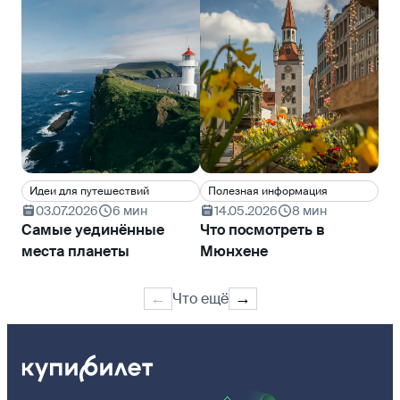
Идеи для путешествий
Полезная информация
Ку
03.07.2026
6 мин
14.05.2026
8 мин
0
Самые уединённые
Что посмотреть в
Ку
места планеты
Мюнхене
те
Ев
Что ещё
←
→