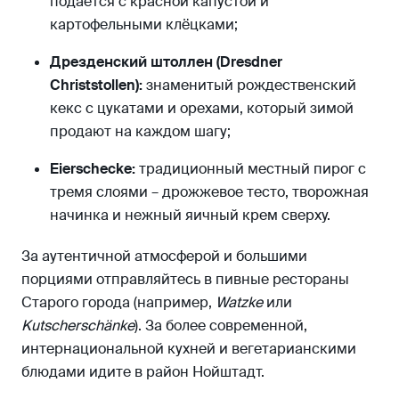
подаётся с красной капустой и
картофельными клёцками;
Дрезденский штоллен (Dresdner
Christstollen):
знаменитый рождественский
кекс с цукатами и орехами, который зимой
продают на каждом шагу;
Eierschecke:
традиционный местный пирог с
тремя слоями – дрожжевое тесто, творожная
начинка и нежный яичный крем сверху.
За аутентичной атмосферой и большими
порциями отправляйтесь в пивные рестораны
Старого города (например,
Watzke
или
Kutscherschänke
). За более современной,
интернациональной кухней и вегетарианскими
блюдами идите в район Нойштадт.