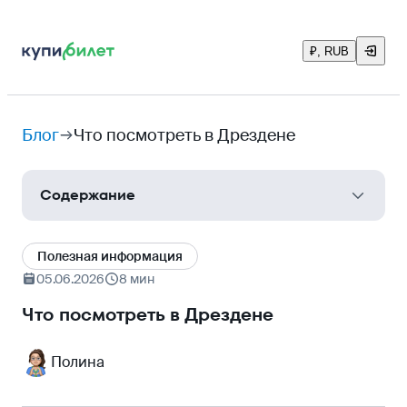
₽, RUB
Блог
Что посмотреть в Дрездене
Содержание
Как добраться до Дрездена
Полезная информация
Когда ехать в Дрезден и что там с погодой
05.06.2026
8 мин
Достопримечательности Дрездена
Что посмотреть в Дрездене
Цвингер (Zwinger)
Полина
Фрауэнкирхе (Frauenkirche)
Опера Земпера (Semperoper)