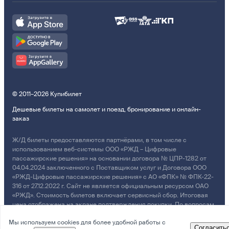
© 2011–2026 Купибилет
Дешевые билеты на самолет и поезд, бронирование и онлайн-
заказ
Ж/Д билеты предоставляются партнёрами, в том числе с
использованием веб-системы ООО «РЖД – Цифровые
пассажирские решения» на основании договора № ЦПР-1282 от
04.04.2024 заключенного с Поставщиком услуг и Договора ООО
«РЖД-Цифровые пассажирские решения» с АО «ФПК» № ФПК-22-
316 от 27.12.2022 г. Сайт не является официальным ресурсом ОАО
«РЖД». Стоимость билетов включает сервисный сбор. Итоговая
цена отображена на экране подтверждения покупки. По вопросам
рассмотрения обращений, жалоб, претензий граждан о
Мы используем cookies для более удобной работы с
возмещении убытков просим обращаться в Службу Заботы.
Согласить