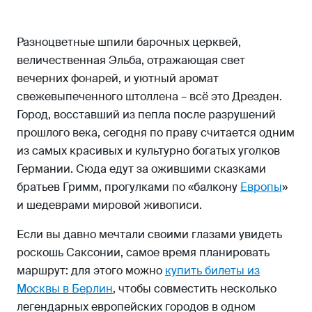
Шествие князей (Fürstenzug)
Дрезденский замок-резиденция
Разноцветные шпили барочных церквей,
(Residenzschloss) и музей «Зелёные своды»
величественная Эльба, отражающая свет
(Grünes Gewölbe)
вечерних фонарей, и уютный аромат
Художественный пассаж в Новом городе
свежевыпеченного штоллена – всё это Дрезден.
(Kunsthofpassage)
Город, восставший из пепла после разрушений
Что посмотреть в Дрездене за один день
прошлого века, сегодня по праву считается одним
из самых красивых и культурно богатых уголков
Что посмотреть в окрестностях Дрездена
Германии. Сюда едут за ожившими сказками
Транспорт в Дрездене
братьев Гримм, прогулками по «балкону
Европы
»
Где поесть в Дрездене
и шедеврами мировой живописи.
Где остановиться в Дрездене
Если вы давно мечтали своими глазами увидеть
Что привезти из Дрездена
роскошь Саксонии, самое время планировать
маршрут: для этого можно
купить билеты из
Москвы в Берлин
, чтобы совместить несколько
легендарных европейских городов в одном