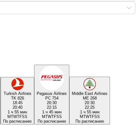
Turkish Airlines
Pegasus Airlines
Middle East Airlines
TK 826
PC 754
ME 268
18:45
20:30
20:30
20:40
22:15
22:25
1 ч 55 мин
1 ч 45 мин
1 ч 55 мин
M
T
W
T
F
S
S
M
T
W
T
F
S
S
M
T
W
T
F
S
S
По расписанию
По расписанию
По расписанию