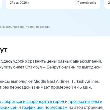
27 авг. 2026 г.
Прямой рейс
2
тоимость проверяйте при переходе.
ут
 Здесь удобно сравнить цены разных авиакомпаний,
 купить билет Стамбул — Бейрут онлайн по выгодной
ы выполняют Middle East Airlines, Turkish Airlines,
ёт без пересадок занимает примерно 1 ч 45 мин,
к добраться из аэропорта в город
и
прогноз погоды в
изких цен
и
график цен по месяцам
на этой странице.