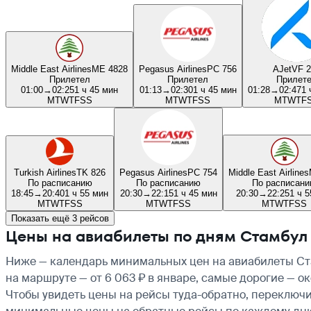
Middle East Airlines
ME 4828
Pegasus Airlines
PC 756
AJet
VF 2
Прилетел
Прилетел
Прилет
01:00
→
02:25
1 ч 45 мин
01:13
→
02:30
1 ч 45 мин
01:28
→
02:47
1 
M
T
W
T
F
S
S
M
T
W
T
F
S
S
M
T
W
T
F
Turkish Airlines
TK 826
Pegasus Airlines
PC 754
Middle East Airlines
По расписанию
По расписанию
По расписан
18:45
→
20:40
1 ч 55 мин
20:30
→
22:15
1 ч 45 мин
20:30
→
22:25
1 ч 5
M
T
W
T
F
S
S
M
T
W
T
F
S
S
M
T
W
T
F
S
S
Показать ещё 3 рейсов
Цены на авиабилеты по дням Стамбул
Ниже — календарь минимальных цен на авиабилеты Ста
на маршруте — от 6 063 ₽ в январе, самые дорогие — о
Чтобы увидеть цены на рейсы туда-обратно, переключи