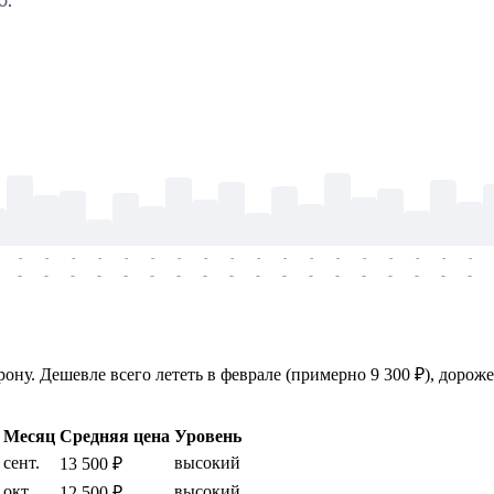
ю.
-
-
-
-
-
-
-
-
-
-
-
-
-
-
-
-
-
-
-
-
-
-
-
-
-
-
-
-
-
-
-
-
-
-
-
-
ону. Дешевле всего лететь в феврале (примерно 9 300 ₽), дороже 
Месяц
Средняя цена
Уровень
сент.
высокий
13 500 ₽
окт.
высокий
12 500 ₽