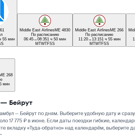
61
Middle East Airlines
ME 4830
Middle East Airlines
ME 266
Mid
ел
По расписанию
По расписанию
ч 55 мин
06:45
→
08:35
1 ч 50 мин
11:20
→
13:15
1 ч 55 мин
1
S
S
M
T
W
T
F
S
S
M
T
W
T
F
S
S
ME 268
ию
5 мин
 — Бейрут
мбул — Бейрут по дням. Выберите удобную дату и сраз
коло 17 775 ₽ в июне. Если даты поездки гибкие, календ
те вкладку «Туда-обратно» над календарём, выберите д