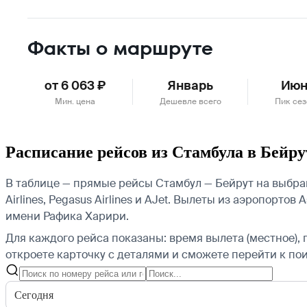
Факты о маршруте
от 6 063 ₽
Январь
Июн
Мин. цена
Дешевле всего
Пик се
Расписание рейсов из Стамбула в Бейру
В таблице — прямые рейсы Стамбул — Бейрут на выбранну
Airlines, Pegasus Airlines и AJet.
Вылеты из аэропортов А
имени Рафика Харири.
Для каждого рейса показаны: время вылета (местное), 
откроете карточку с деталями и сможете перейти к пои
Сегодня