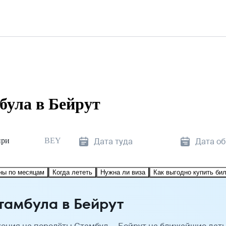
була в Бейрут
ири
BEY
Дата туда
Дата о
ны по месяцам
Когда лететь
Нужна ли виза
Как выгодно купить би
тамбула в Бейрут