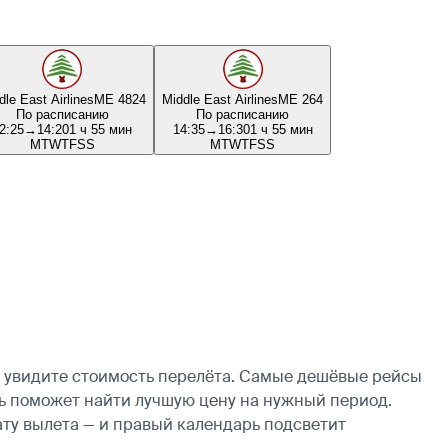
dle East Airlines
ME 4824
Middle East Airlines
ME 264
По расписанию
По расписанию
2:25
→
14:20
1 ч 55 мин
14:35
→
16:30
1 ч 55 мин
M
T
W
T
F
S
S
M
T
W
T
F
S
S
у увидите стоимость перелёта. Самые дешёвые рейсы
арь поможет найти лучшую цену на нужный период.
ату вылета — и правый календарь подсветит