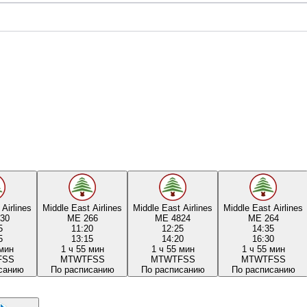
Airlines
Middle East Airlines
Middle East Airlines
Middle East Airlines
30
ME 266
ME 4824
ME 264
5
11:20
12:25
14:35
5
13:15
14:20
16:30
 мин
1 ч 55 мин
1 ч 55 мин
1 ч 55 мин
F
S
S
M
T
W
T
F
S
S
M
T
W
T
F
S
S
M
T
W
T
F
S
S
санию
По расписанию
По расписанию
По расписанию