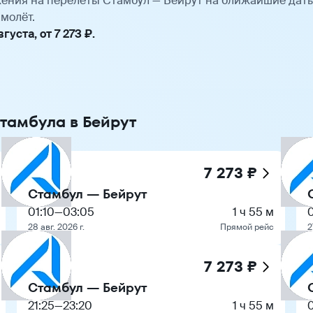
ения на перелёты Стамбул — Бейрут на ближайшие дат
молёт.
уста, от 7 273 ₽.
Стамбула в Бейрут
7 273 ₽
Стамбул — Бейрут
01:10
—
03:05
1 ч 55 м
0
28 авг. 2026 г.
Прямой рейс
2
7 273 ₽
Стамбул — Бейрут
21:25
—
23:20
1 ч 55 м
0