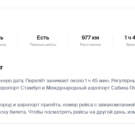
ь
Есть
977 км
1 ч
зона
Прямые рейсы
Расстояние
Врем
т
ю дату. Перелёт занимает около 1 ч 45 мин. Регулярные 
эропорт Стамбул и Международный аэропорт Сабиха Гё
город и аэропорт прилёта, номер рейса с авиакомпанией,
ску билета.
Чтобы посмотреть рейсы на другой день, из