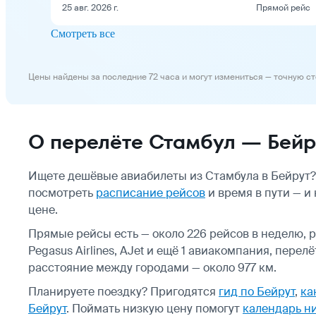
25 авг. 2026 г.
Прямой рейс
Смотреть все
Цены найдены за последние 72 часа и могут измениться — точную с
О перелёте Стамбул — Бейр
Ищете дешёвые авиабилеты из Стамбула в Бейрут?
посмотреть
расписание рейсов
и время в пути — и
цене.
Прямые рейсы есть — около 226 рейсов в неделю, рейс
Pegasus Airlines, AJet и ещё 1 авиакомпания, перел
расстояние между городами — около 977 км.
Планируете поездку? Пригодятся
гид по Бейрут
,
ка
Бейрут
.
Поймать низкую цену помогут
календарь н