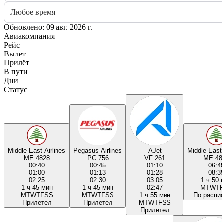
Любое время
Обновлено: 09 авг. 2026 г.
Авиакомпания
Рейс
Вылет
Прилёт
В пути
Дни
Статус
Middle East Airlines
Pegasus Airlines
AJet
Middle East 
ME 4828
PC 756
VF 261
ME 48
00:40
00:45
01:10
06:4
01:00
01:13
01:28
08:3
02:25
02:30
03:05
1 ч 50
1 ч 45 мин
1 ч 45 мин
02:47
M
T
W
T
M
T
W
T
F
S
S
M
T
W
T
F
S
S
1 ч 55 мин
По распи
Прилетел
Прилетел
M
T
W
T
F
S
S
Прилетел