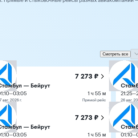
ы. Прямые и стыковочные рейсы разных авиакомпаний 
Смотреть все
7 273 ₽
Стамбул — Бейрут
Стамб
1:10
—
03:05
1 ч 55 м
21:25
—
7 авг. 2026 г.
Прямой рейс
26 авг. 20
7 273 ₽
Стамбул — Бейрут
Стамб
1:10
—
03:05
1 ч 55 м
01:10
—