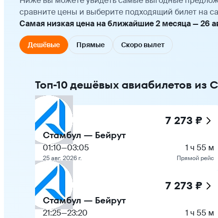
Ниже вы можете увидеть самые выгодные предлож
сравните цены и выберите подходящий билет на са
Самая низкая цена на ближайшие 2 месяца — 26 авг
Дешёвые
Прямые
Скоро вылет
Топ-10 дешёвых авиабилетов из 
7 273 ₽
Стамбул — Бейрут
01:10
—
03:05
1 ч 55 м
25 авг. 2026 г.
Прямой рейс
7 273 ₽
Стамбул — Бейрут
21:25
—
23:20
1 ч 55 м