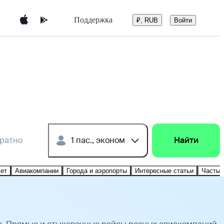
Поддержка
Войти
₽, RUB
братно
1 пас., эконом
Найти
лет
Авиакомпании
Города и аэропорты
Интересные статьи
Частые