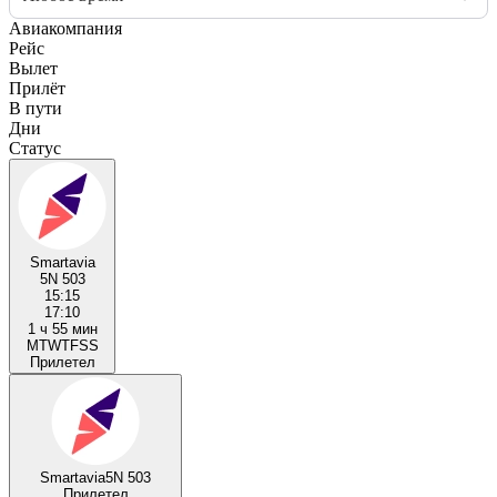
Авиакомпания
Рейс
Вылет
Прилёт
В пути
Дни
Статус
Smartavia
5N 503
15:15
17:10
1 ч 55 мин
M
T
W
T
F
S
S
Прилетел
Smartavia
5N 503
Прилетел