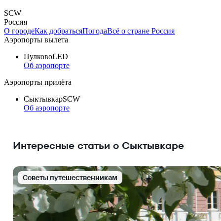
SCW
Россия
О городе
Как добраться
Погода
Всё о стране Россия
Аэропорты вылета
Пулково
LED
Об аэропорте
Аэропорты прилёта
Сыктывкар
SCW
Об аэропорте
Интересные статьи о Сыктывкаре
Cоветы путешественникам