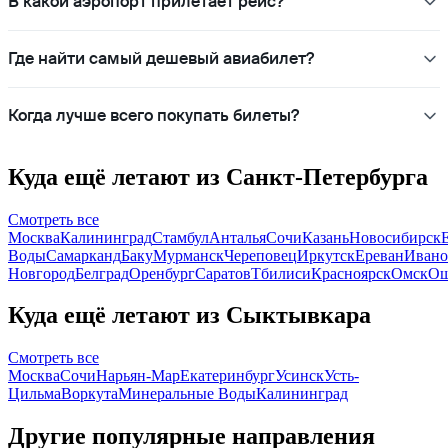
В какой аэропорт прилетает рейс?
Где найти самый дешевый авиабилет?
Когда лучше всего покупать билеты?
Куда ещё летают из Санкт-Петербурга
Смотреть все
Москва
Калининград
Стамбул
Анталья
Сочи
Казань
Новосибирск
Воды
Самарканд
Баку
Мурманск
Череповец
Иркутск
Ереван
Ивано
Новгород
Белград
Оренбург
Саратов
Тбилиси
Красноярск
Омск
О
Куда ещё летают из Сыктывкара
Смотреть все
Москва
Сочи
Нарьян-Мар
Екатеринбург
Усинск
Усть-
Цильма
Воркута
Минеральные Воды
Калининград
Другие популярные направления