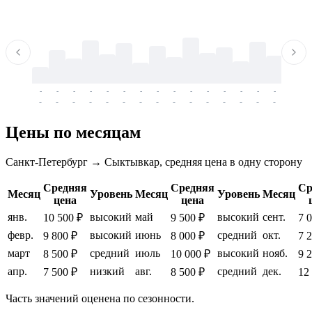
-
-
-
-
-
-
-
-
-
-
-
-
-
-
-
-
-
-
-
-
-
-
-
-
-
-
-
-
-
-
-
-
-
-
Цены по месяцам
Санкт-Петербург → Сыктывкар, средняя цена в одну сторону
Средняя
Средняя
Ср
Месяц
Уровень
Месяц
Уровень
Месяц
цена
цена
янв.
высокий
май
высокий
сент.
10 500 ₽
9 500 ₽
7 
февр.
высокий
июнь
средний
окт.
9 800 ₽
8 000 ₽
7 
март
средний
июль
высокий
нояб.
8 500 ₽
10 000 ₽
9 
апр.
низкий
авг.
средний
дек.
7 500 ₽
8 500 ₽
12
Часть значений оценена по сезонности.