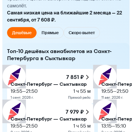
самолёт.
Самая низкая цена на ближайшие 2 месяца — 22
сентября, от 7 608 ₽.
Дешёвые
Прямые
Скоро вылет
Топ-10 дешёвых авиабилетов из Санкт-
Петербурга в Сыктывкар
7 851 ₽
Санкт-Петербург — Сыктывкар
Санкт-Пете
19:55
—
21:50
1 ч 55 м
19:55
—
21:50
1 сент. 2026 г.
Прямой рейс
11 авг. 2026 г.
7 979 ₽
Санкт-Петербург — Сыктывкар
Санкт-Пете
19:55
—
21:50
1 ч 55 м
13:15
—
15:10