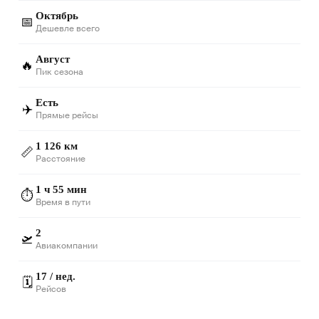
Октябрь
📅
Дешевле всего
Август
🔥
Пик сезона
Есть
✈️
Прямые рейсы
1 126 км
📏
Расстояние
1 ч 55 мин
⏱️
Время в пути
2
🛫
Авиакомпании
17 / нед.
🗓️
Рейсов