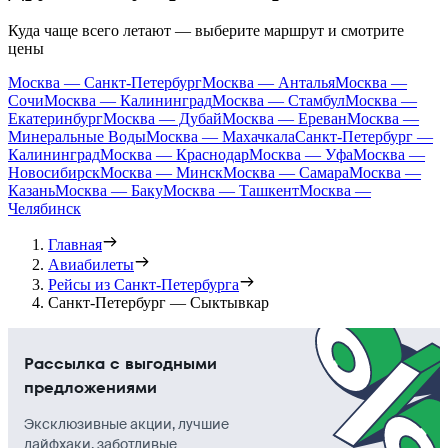
Куда чаще всего летают — выберите маршрут и смотрите
цены
Москва — Санкт-Петербург
Москва — Анталья
Москва —
Сочи
Москва — Калининград
Москва — Стамбул
Москва —
Екатеринбург
Москва — Дубай
Москва — Ереван
Москва —
Минеральные Воды
Москва — Махачкала
Санкт-Петербург —
Калининград
Москва — Краснодар
Москва — Уфа
Москва —
Новосибирск
Москва — Минск
Москва — Самара
Москва —
Казань
Москва — Баку
Москва — Ташкент
Москва —
Челябинск
Главная
Авиабилеты
Рейсы из Санкт-Петербурга
Санкт-Петербург — Сыктывкар
Рассылка с выгодными
предложениями
Эксклюзивные акции, лучшие
лайфхаки, заботливые