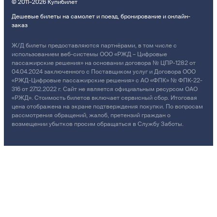
© 2011–2026 Купибилет
Дешевые билеты на самолет и поезд, бронирование и онлайн-
заказ
Ж/Д билеты предоставляются партнёрами, в том числе с
использованием веб-системы ООО «РЖД – Цифровые
пассажирские решения» на основании договора № ЦПР-1282 от
04.04.2024 заключенного с Поставщиком услуг и Договора ООО
«РЖД-Цифровые пассажирские решения» с АО «ФПК» № ФПК-22-
316 от 27.12.2022 г. Сайт не является официальным ресурсом ОАО
«РЖД». Стоимость билетов включает сервисный сбор. Итоговая
цена отображена на экране подтверждения покупки. По вопросам
рассмотрения обращений, жалоб, претензий граждан о
возмещении убытков просим обращаться в Службу Заботы.