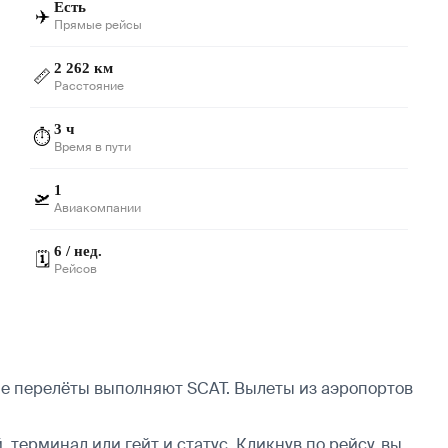
Есть
✈️
Прямые рейсы
2 262 км
📏
Расстояние
3 ч
⏱️
Время в пути
1
🛫
Авиакомпании
6 / нед.
🗓️
Рейсов
ые перелёты выполняют SCAT.
Вылеты из аэропортов
 терминал или гейт и статус. Кликнув по рейсу, вы