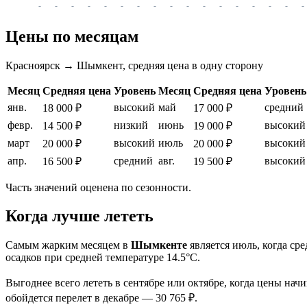
-
-
-
-
-
-
-
-
-
-
-
-
-
-
-
-
-
Цены по месяцам
Красноярск → Шымкент, средняя цена в одну сторону
Месяц
Средняя цена
Уровень
Месяц
Средняя цена
Уровень
янв.
высокий
май
средний
18 000 ₽
17 000 ₽
февр.
низкий
июнь
высокий
14 500 ₽
19 000 ₽
март
высокий
июль
высокий
20 000 ₽
20 000 ₽
апр.
средний
авг.
высокий
16 500 ₽
19 500 ₽
Часть значений оценена по сезонности.
Когда лучше лететь
Самым жарким месяцем в
Шымкенте
является июль, когда с
осадков при средней температуре 14.5°C.
Выгоднее всего лететь в сентябре или октябре, когда цены нач
обойдется перелет в декабре — 30 765 ₽.