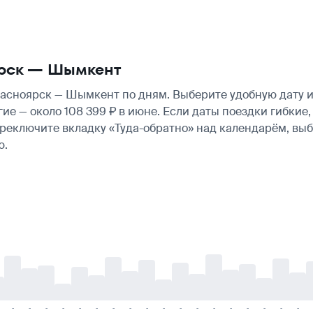
ярск — Шымкент
асноярск — Шымкент по дням. Выберите удобную дату и
огие — около 108 399 ₽ в июне. Если даты поездки гибк
ереключите вкладку «Туда-обратно» над календарём, вы
ю.
-
-
-
-
-
-
-
-
-
-
-
-
-
-
-
-
-
-