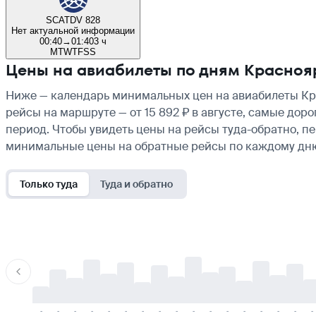
SCAT
DV 828
Нет актуальной информации
00:40
→
01:40
3 ч
M
T
W
T
F
S
S
Цены на авиабилеты по дням Красно
Ниже — календарь минимальных цен на авиабилеты Кр
рейсы на маршруте — от 15 892 ₽ в августе, самые дор
период. Чтобы увидеть цены на рейсы туда-обратно, п
минимальные цены на обратные рейсы по каждому дн
Только туда
Туда и обратно
-
-
-
-
-
-
-
-
-
-
-
-
-
-
-
-
-