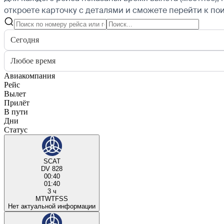
откроете карточку с деталями и сможете перейти к пои
Сегодня
Любое время
Авиакомпания
Рейс
Вылет
Прилёт
В пути
Дни
Статус
SCAT
DV 828
00:40
01:40
3 ч
M
T
W
T
F
S
S
Нет актуальной информации