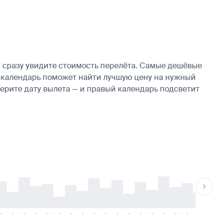
 сразу увидите стоимость перелёта. Самые дешёвые
ие, календарь поможет найти лучшую цену на нужный
берите дату вылета — и правый календарь подсветит
-
-
-
-
-
-
-
-
-
-
-
-
-
-
-
-
-
-
-