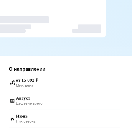
О направлении
от 15 892 ₽
💰
Мин. цена
Август
📅
Дешевле всего
Июнь
🔥
Пик сезона