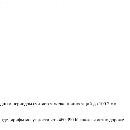
-
-
-
-
-
-
-
-
-
-
-
-
-
-
-
-
-
-
-
ладным периодом считается
март
, приносящий до 109.2 мм
 где тарифы могут достигать 460 390 ₽, также заметно дороже