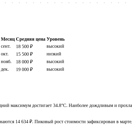
-
-
-
-
-
-
-
-
-
-
-
-
-
-
-
-
-
-
Месяц
Средняя цена
Уровень
сент.
высокий
18 500 ₽
окт.
низкий
15 500 ₽
нояб.
высокий
18 000 ₽
дек.
высокий
19 000 ₽
редний максимум достигает 34.8°C. Наиболее дождливым и прох
инаются 14 634 ₽. Пиковый рост стоимости зафиксирован в марте,