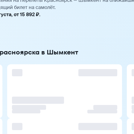
ения на перелёты Красноярск — Шымкент на ближайши
ящий билет на самолёт.
ста, от 15 892 ₽.
Красноярска в Шымкент