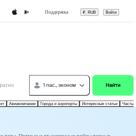
Поддержка
Войти
₽, RUB
братно
1 пас., эконом
Найти
лет
Авиакомпании
Города и аэропорты
Интересные статьи
Частые