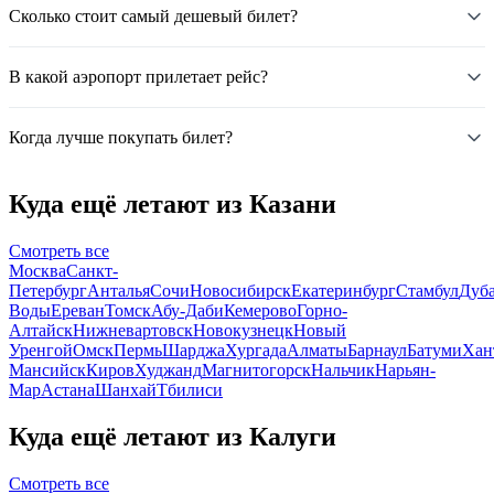
Сколько стоит самый дешевый билет?
В какой аэропорт прилетает рейс?
Когда лучше покупать билет?
Куда ещё летают из Казани
Смотреть все
Москва
Санкт-
Петербург
Анталья
Сочи
Новосибирск
Екатеринбург
Стамбул
Дуб
Воды
Ереван
Томск
Абу-Даби
Кемерово
Горно-
Алтайск
Нижневартовск
Новокузнецк
Новый
Уренгой
Омск
Пермь
Шарджа
Хургада
Алматы
Барнаул
Батуми
Хан
Мансийск
Киров
Худжанд
Магнитогорск
Нальчик
Нарьян-
Мар
Астана
Шанхай
Тбилиси
Куда ещё летают из Калуги
Смотреть все