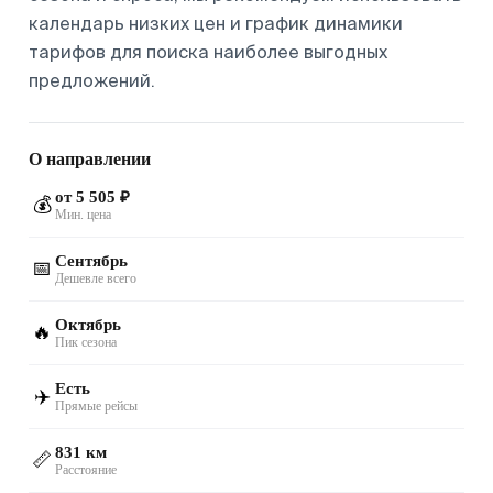
календарь низких цен и график динамики
тарифов для поиска наиболее выгодных
предложений.
О направлении
от 5 505 ₽
💰
Мин. цена
Сентябрь
📅
Дешевле всего
Октябрь
🔥
Пик сезона
Есть
✈️
Прямые рейсы
831 км
📏
Расстояние