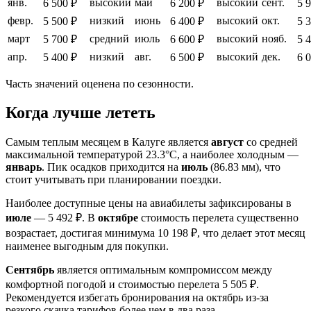
янв.
высокий
май
высокий
сент.
6 500 ₽
6 200 ₽
5 
февр.
низкий
июнь
высокий
окт.
5 500 ₽
6 400 ₽
5 
март
средний
июль
высокий
нояб.
5 700 ₽
6 600 ₽
5 
апр.
низкий
авг.
высокий
дек.
5 400 ₽
6 500 ₽
6 
Часть значений оценена по сезонности.
Когда лучше лететь
Самым теплым месяцем в Калуге является
август
со средней
максимальной температурой 23.3°C, а наиболее холодным —
январь
. Пик осадков приходится на
июль
(86.83 мм), что
стоит учитывать при планировании поездки.
Наиболее доступные цены на авиабилеты зафиксированы в
июле
— 5 492 ₽. В
октябре
стоимость перелета существенно
возрастает, достигая минимума 10 198 ₽, что делает этот месяц
наименее выгодным для покупки.
Сентябрь
является оптимальным компромиссом между
комфортной погодой и стоимостью перелета 5 505 ₽.
Рекомендуется избегать бронирования на октябрь из-за
резкого скачка тарифов более чем в два раза.