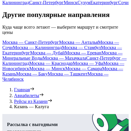
Калининград
Санкт-Петербург
Минск
Сухум
Екатеринбург
Сочи
Другие популярные направления
Куда чаще всего летают — выберите маршрут и смотрите
цены
Москва — Санкт-Петербург
Москва — Анталья
Москва —
Сочи
Москва — Калининград
Москва — Стамбул
Москва —
Екатеринбург
Москва — Дубай
Москва — Ереван
Москва —
Минеральные Воды
Москва — Махачкала
Санкт-Петербург —
Калининград
Москва — Краснодар
Москва — Уфа
Москва —
Новосибирск
Москва — Минск
Москва — Самара
Москва —
Казань
Москва — Баку
Москва — Ташкент
Москва —
Челябинск
Главная
Авиабилеты
Рейсы из Казани
Казань — Калуга
Рассылка с выгодными