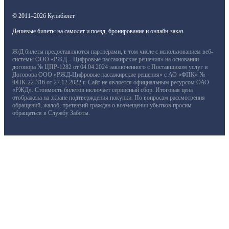
© 2011–2026 Купибилет
Дешевые билеты на самолет и поезд, бронирование и онлайн-заказ
Ж/Д билеты предоставляются партнёрами, в том числе с использованием веб-
системы ООО «РЖД – Цифровые пассажирские решения» на основании
договора № ЦПР-1282 от 04.04.2024 заключенного с Поставщиком услуг и
Договора ООО «РЖД-Цифровые пассажирские решения» с АО «ФПК» №
ФПК-22-316 от 27.12.2022 г. Сайт не является официальным ресурсом ОАО
«РЖД». Стоимость билетов включает сервисный сбор. Итоговая цена
отображена на экране подтверждения покупки. По вопросам рассмотрения
обращений, жалоб, претензий граждан о возмещении убытков просим
обращаться в Службу Заботы.