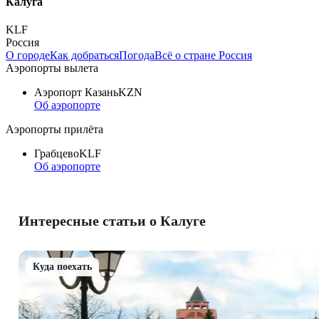
Калуга
KLF
Россия
О городе
Как добраться
Погода
Всё о стране Россия
Аэропорты вылета
Аэропорт Казань
KZN
Об аэропорте
Аэропорты прилёта
Грабцево
KLF
Об аэропорте
Интересные статьи о Калуге
Куда поехать