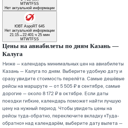
M
T
W
T
F
S
S
Нет актуальной информации
ЮВТ Аэро
RT 645
Нет актуальной информации
21:15
→
22:40
1 ч 25 мин
M
T
W
T
F
S
S
Цены на авиабилеты по дням Казань —
Калуга
Ниже — календарь минимальных цен на авиабилеты
Казань — Калуга по дням. Выберите удобную дату и
сразу увидите стоимость перелёта. Самые дешёвые
рейсы на маршруте — от 5 505 ₽ в сентябре, самые
дорогие — около 8 172 ₽ в октябре. Если даты
поездки гибкие, календарь поможет найти лучшую
цену на нужный период. Чтобы увидеть цены на
рейсы туда-обратно, переключите вкладку «Туда-
обратно» над календарём, выберите дату вылета —