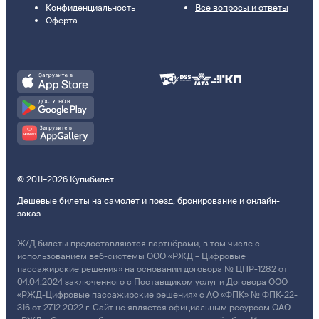
Конфиденциальность
Все вопросы и ответы
Оферта
© 2011–2026 Купибилет
Дешевые билеты на самолет и поезд, бронирование и онлайн-
заказ
Ж/Д билеты предоставляются партнёрами, в том числе с
использованием веб-системы ООО «РЖД – Цифровые
пассажирские решения» на основании договора № ЦПР-1282 от
04.04.2024 заключенного с Поставщиком услуг и Договора ООО
«РЖД-Цифровые пассажирские решения» с АО «ФПК» № ФПК-22-
316 от 27.12.2022 г. Сайт не является официальным ресурсом ОАО