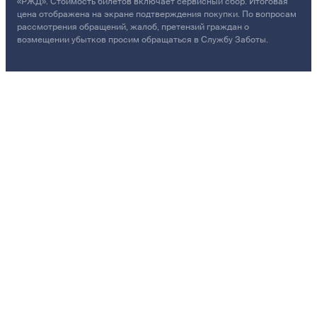
«РЖД». Стоимость билетов включает сервисный сбор. Итоговая
цена отображена на экране подтверждения покупки. По вопросам
рассмотрения обращений, жалоб, претензий граждан о
возмещении убытков просим обращаться в Службу Заботы.