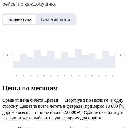
рейсы по каждому дню.
Только туда
Туда и обратно
-
-
-
-
-
-
-
-
-
-
-
-
-
-
-
-
-
-
-
-
-
-
-
-
-
-
-
-
-
-
-
-
-
-
Цены по месяцам
Средняя цена билета Ереван — Дортмунд по месяцам, в одну
сторону. Дешевле всего лететь в феврале (примерно 13 000 ₽),
дороже всего — в июле (около 22 000 ₽). Сравните таблицу и
график ниже и выберите лучшее время для полёта.