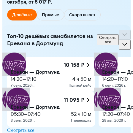
октября, от 5 017 ₽.
Дешёвые
Прямые
Скоро вылет
Топ-10 дешёвых авиабилетов из
Смотреть
Еревана в Дортмунд
все
10 158 ₽
Ереван — Дортмунд
Ереван — Д
14:20
—
17:10
4 ч 50 м
14:20
—
17:10
7 сент. 2026 г.
Прямой рейс
6 сент. 2026 г.
11 095 ₽
Ереван — Дортмунд
Ереван — Д
05:30
—
07:40
52 ч 10 м
17:20
—
07:40
3 сент. 2026 г.
1 пересадка
29 авг. 2026 г.
Смотреть все