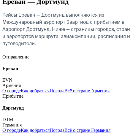
Ереван — Дортмунд
Рейсы Ереван — Дортмунд выполняются из
Международный аэропорт Звартноц с прибытием в
Аэропорт Дортмунд. Ниже — страницы городов, стран
и аэропортов маршрута: авиакомпании, расписания и
путеводители.
Отправление
Ереван
EVN
Армения
О городе
Как добраться
Погода
Всё о стране Армения
Прибытие
Дортмунд
DTM
Германия
О городе
Как добраться
Погода
Всё о стране Германия