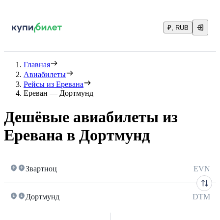
₽, RUB
Главная
Авиабилеты
Рейсы из Еревана
Ереван — Дортмунд
Дешёвые авиабилеты из
Еревана в Дортмунд
Звартноц
EVN
Дортмунд
DTM