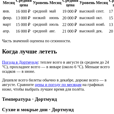
Средняя
Средняя
Ср
Месяц
Уровень
Месяц
Уровень
Месяц
цена
цена
янв.
средний
май
высокий
сент.
16 000 ₽
19 000 ₽
17
февр.
низкий
июнь
высокий
окт.
13 000 ₽
20 000 ₽
15
март
средний
июль
высокий
нояб.
15 000 ₽
22 000 ₽
13
апр.
средний
авг.
высокий
дек.
16 000 ₽
21 000 ₽
20
Часть значений оценена по сезонности.
Когда лучше лететь
Погода в Дортмунде
: теплее всего в августе (в среднем до 24
°C), прохладнее всего — в январе (около 6 °C). Меньше всего
осадков — в июне.
Дешевле всего билеты обычно в декабре, дороже всего — в
августе.
Сравните
цены и погоду по месяцам
на графиках
ниже, чтобы выбрать лучшее время для полёта.
Температура · Дортмунд
Сухие и мокрые дни · Дортмунд