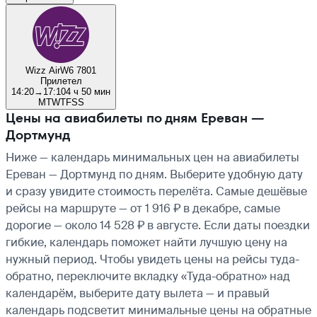
Wizz Air
W6 7801
Прилетел
14:20
→
17:10
4 ч 50 мин
M
T
W
T
F
S
S
Цены на авиабилеты по дням Ереван —
Дортмунд
Ниже — календарь минимальных цен на авиабилеты
Ереван — Дортмунд по дням. Выберите удобную дату
и сразу увидите стоимость перелёта. Самые дешёвые
рейсы на маршруте — от 1 916 ₽ в декабре, самые
дорогие — около 14 528 ₽ в августе. Если даты поездки
гибкие, календарь поможет найти лучшую цену на
нужный период. Чтобы увидеть цены на рейсы туда-
обратно, переключите вкладку «Туда-обратно» над
календарём, выберите дату вылета — и правый
календарь подсветит минимальные цены на обратные