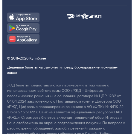
© 2011–2026 Купибилет
Дешевые билеты на самолет и поезд, бронирование и онлайн-
заказ
Ж/Д билеты предоставляются партнёрами, в том числе с
использованием веб-системы ООО «РЖД – Цифровые
пассажирские решения» на основании договора № ЦПР-1282 от
04.04.2024 заключенного с Поставщиком услуг и Договора ООО
«РЖД-Цифровые пассажирские решения» с АО «ФПК» № ФПК-22-
316 от 27.12.2022 г. Сайт не является официальным ресурсом ОАО
«РЖД». Стоимость билетов включает сервисный сбор. Итоговая
цена отображена на экране подтверждения покупки. По вопросам
рассмотрения обращений, жалоб, претензий граждан о
возмещении убытков просим обращаться в Службу Заботы.