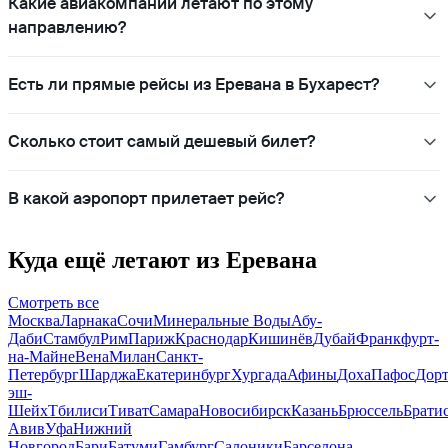
Какие авиакомпании летают по этому
направлению?
Есть ли прямые рейсы из Еревана в Бухарест?
Сколько стоит самый дешевый билет?
В какой аэропорт прилетает рейс?
Куда ещё летают из Еревана
Смотреть все
Москва
Ларнака
Сочи
Минеральные Воды
Абу-
Даби
Стамбул
Рим
Париж
Краснодар
Кишинёв
Дубай
Франкфурт-
на-Майне
Вена
Милан
Санкт-
Петербург
Шарджа
Екатеринбург
Хургада
Афины
Доха
Пафос
Дор
эш-
Шейх
Тбилиси
Тиват
Самара
Новосибирск
Казань
Брюссель
Брати
Авив
Уфа
Нижний
Новгород
Бари
Батуми
Гамбург
Салоники
Барселона