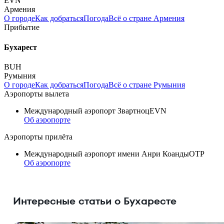
EVN
Армения
О городе
Как добраться
Погода
Всё о стране Армения
Прибытие
Бухарест
BUH
Румыния
О городе
Как добраться
Погода
Всё о стране Румыния
Аэропорты вылета
Международный аэропорт Звартноц
EVN
Об аэропорте
Аэропорты прилёта
Международный аэропорт имени Анри Коанды
OTP
Об аэропорте
Интересные статьи о Бухаресте