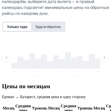
календарём, выберите дату вылета — и правый
календарь подсветит минимальные цены на обратные
рейсы по каждому дню.
Только туда
Туда и обратно
-
-
-
-
-
-
-
-
-
-
-
-
-
-
-
-
-
-
-
-
-
-
-
-
-
-
-
-
-
-
-
-
-
-
Цены по месяцам
Ереван → Бухарест, средняя цена в одну сторону
Средняя
Средняя
Ср
Месяц
Уровень
Месяц
Уровень
Месяц
цена
цена