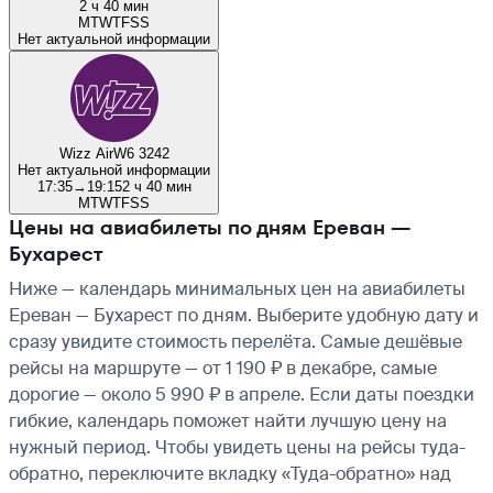
2 ч 40 мин
M
T
W
T
F
S
S
Нет актуальной информации
Wizz Air
W6 3242
Нет актуальной информации
17:35
→
19:15
2 ч 40 мин
M
T
W
T
F
S
S
Цены на авиабилеты по дням Ереван —
Бухарест
Ниже — календарь минимальных цен на авиабилеты
Ереван — Бухарест по дням. Выберите удобную дату и
сразу увидите стоимость перелёта. Самые дешёвые
рейсы на маршруте — от 1 190 ₽ в декабре, самые
дорогие — около 5 990 ₽ в апреле. Если даты поездки
гибкие, календарь поможет найти лучшую цену на
нужный период. Чтобы увидеть цены на рейсы туда-
обратно, переключите вкладку «Туда-обратно» над