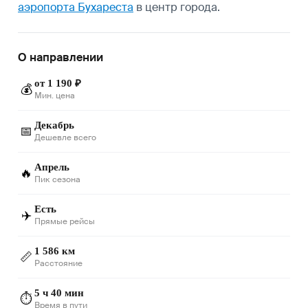
аэропорта Бухареста
в центр города.
О направлении
от 1 190 ₽
💰
Мин. цена
Декабрь
📅
Дешевле всего
Апрель
🔥
Пик сезона
Есть
✈️
Прямые рейсы
1 586 км
📏
Расстояние
5 ч 40 мин
⏱️
Время в пути