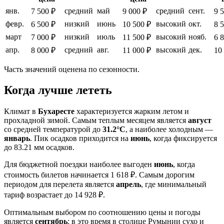
янв.
средний
май
средний
сент.
7 500 ₽
9 000 ₽
9 
февр.
низкий
июнь
высокий
окт.
6 500 ₽
10 500 ₽
8 
март
низкий
июль
высокий
нояб.
7 000 ₽
11 500 ₽
6 
апр.
средний
авг.
высокий
дек.
8 000 ₽
11 000 ₽
10
Часть значений оценена по сезонности.
Когда лучше лететь
Климат в
Бухаресте
характеризуется жарким летом и
прохладной зимой. Самым теплым месяцем является
август
со средней температурой до
31.2°C
, а наиболее холодным —
январь
. Пик осадков приходится на
июнь
, когда фиксируется
до 83.21 мм осадков.
Для бюджетной поездки наиболее выгоден
июнь
, когда
стоимость билетов начинается 1 618 ₽. Самым дорогим
периодом для перелета является
апрель
, где минимальный
тариф возрастает до 14 928 ₽.
Оптимальным выбором по соотношению цены и погоды
является
сентябрь
: в это время в столице Румынии сухо и