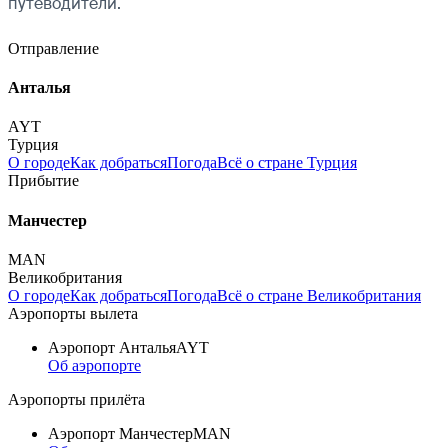
путеводители.
Отправление
Анталья
AYT
Турция
О городе
Как добраться
Погода
Всё о стране Турция
Прибытие
Манчестер
MAN
Великобритания
О городе
Как добраться
Погода
Всё о стране Великобритания
Аэропорты вылета
Аэропорт Анталья
AYT
Об аэропорте
Аэропорты прилёта
Аэропорт Манчестер
MAN