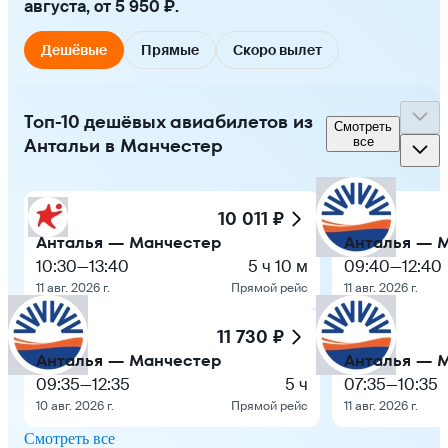
августа, от 5 950 ₽.
Дешёвые
Прямые
Скоро вылет
Топ-10 дешёвых авиабилетов из
Смотреть
Антальи в Манчестер
все
10 011 ₽
Анталья — Манчестер
Анталья — 
10:30
—
13:40
5 ч 10 м
09:40
—
12:40
11 авг. 2026 г.
Прямой рейс
11 авг. 2026 г.
11 730 ₽
Анталья — Манчестер
Анталья — 
09:35
—
12:35
5 ч
07:35
—
10:35
10 авг. 2026 г.
Прямой рейс
11 авг. 2026 г.
Смотреть все