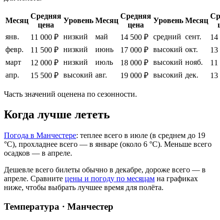
Средняя
Средняя
Ср
Месяц
Уровень
Месяц
Уровень
Месяц
цена
цена
янв.
низкий
май
средний
сент.
11 000 ₽
14 500 ₽
14
февр.
низкий
июнь
высокий
окт.
11 500 ₽
17 000 ₽
13
март
низкий
июль
высокий
нояб.
12 000 ₽
18 000 ₽
11
апр.
высокий
авг.
высокий
дек.
15 500 ₽
19 000 ₽
13
Часть значений оценена по сезонности.
Когда лучше лететь
Погода в Манчестере
: теплее всего в июле (в среднем до 19
°C), прохладнее всего — в январе (около 6 °C). Меньше всего
осадков — в апреле.
Дешевле всего билеты обычно в декабре, дороже всего — в
апреле.
Сравните
цены и погоду по месяцам
на графиках
ниже, чтобы выбрать лучшее время для полёта.
Температура · Манчестер