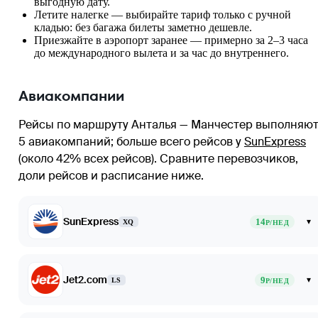
выгодную дату.
Летите налегке — выбирайте тариф только с ручной
кладью: без багажа билеты заметно дешевле.
Приезжайте в аэропорт заранее — примерно за 2–3 часа
до международного вылета и за час до внутреннего.
Авиакомпании
Рейсы по маршруту Анталья — Манчестер выполняю
5 авиакомпаний
; больше всего рейсов у
SunExpress
(около 42% всех рейсов)
. Сравните перевозчиков,
доли рейсов и расписание ниже.
SunExpress
14
▾
XQ
Р/НЕД
Jet2.com
9
▾
LS
Р/НЕД