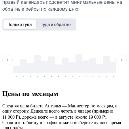
правый календарь подсветит минимальные цены на
обратные рейсы по каждому дню.
Только туда
Туда и обратно
-
-
-
-
-
-
-
-
-
-
-
-
-
-
-
-
-
-
-
-
-
-
-
-
-
-
-
-
-
-
-
-
-
-
Цены по месяцам
Средняя цена билета Анталья — Манчестер по месяцам, в
одну сторону. Дешевле всего лететь в январе (примерно
11 000 ₽), дороже всего — в августе (около 19 000 ₽).
Сравните таблицу и график ниже и выберите лучшее время
для полёта.