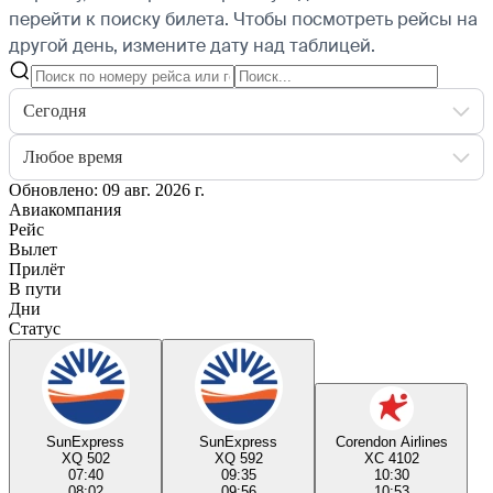
перейти к поиску билета.
Чтобы посмотреть рейсы на
другой день, измените дату над таблицей.
Сегодня
Любое время
Обновлено: 09 авг. 2026 г.
Авиакомпания
Рейс
Вылет
Прилёт
В пути
Дни
Статус
SunExpress
SunExpress
Corendon Airlines
XQ 502
XQ 592
XC 4102
07:40
09:35
10:30
08:02
09:56
10:53