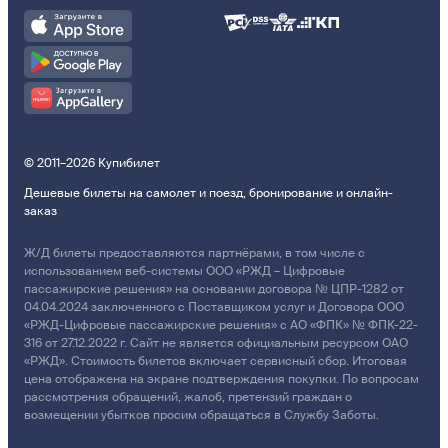
© 2011–2026 Купибилет
Дешевые билеты на самолет и поезд, бронирование и онлайн-
заказ
Ж/Д билеты предоставляются партнёрами, в том числе с
использованием веб-системы ООО «РЖД – Цифровые
пассажирские решения» на основании договора № ЦПР-1282 от
04.04.2024 заключенного с Поставщиком услуг и Договора ООО
«РЖД-Цифровые пассажирские решения» с АО «ФПК» № ФПК-22-
316 от 27.12.2022 г. Сайт не является официальным ресурсом ОАО
«РЖД». Стоимость билетов включает сервисный сбор. Итоговая
цена отображена на экране подтверждения покупки. По вопросам
рассмотрения обращений, жалоб, претензий граждан о
возмещении убытков просим обращаться в Службу Заботы.