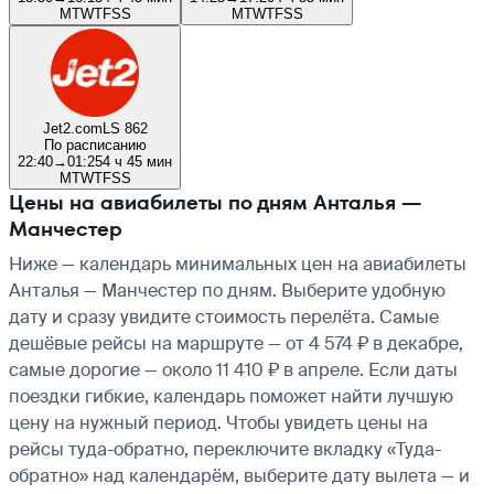
M
T
W
T
F
S
S
M
T
W
T
F
S
S
Jet2.com
LS 862
По расписанию
22:40
→
01:25
4 ч 45 мин
M
T
W
T
F
S
S
Цены на авиабилеты по дням Анталья —
Манчестер
Ниже — календарь минимальных цен на авиабилеты
Анталья — Манчестер по дням. Выберите удобную
дату и сразу увидите стоимость перелёта. Самые
дешёвые рейсы на маршруте — от 4 574 ₽ в декабре,
самые дорогие — около 11 410 ₽ в апреле. Если даты
поездки гибкие, календарь поможет найти лучшую
цену на нужный период. Чтобы увидеть цены на
рейсы туда-обратно, переключите вкладку «Туда-
обратно» над календарём, выберите дату вылета — и