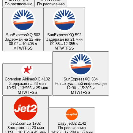
По расписанию
По расписанию
SunExpress
XQ 502
SunExpress
XQ 592
Задержан на 22 мин
Задержан на 21 мин
08:02
→
10:40
5 ч
09:56
→
12:35
5 ч
M
T
W
T
F
S
S
M
T
W
T
F
S
S
Corendon Airlines
XC 4102
SunExpress
XQ 534
Задержан на 23 мин
Нет актуальной информации
10:53
→
13:55
5 ч 25 мин
12:30
→
15:30
5 ч
M
T
W
T
F
S
S
M
T
W
T
F
S
S
Jet2.com
LS 1702
Easy jet
U2 2142
Задержан на 20 мин
По расписанию
13:50
→
16:15
4 ч 45 мин
14:25
→
17:20
4 ч 55 мин