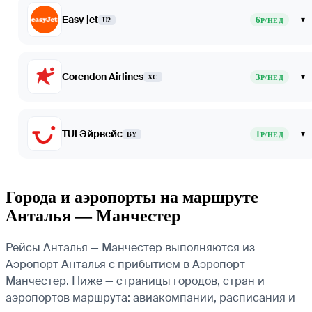
Easy jet
6
▾
U2
Р/НЕД
Corendon Airlines
3
▾
XC
Р/НЕД
TUI Эйрвейс
1
▾
BY
Р/НЕД
Города и аэропорты на маршруте
Анталья — Манчестер
Рейсы Анталья — Манчестер выполняются из
Аэропорт Анталья с прибытием в Аэропорт
Манчестер. Ниже — страницы городов, стран и
аэропортов маршрута: авиакомпании, расписания и