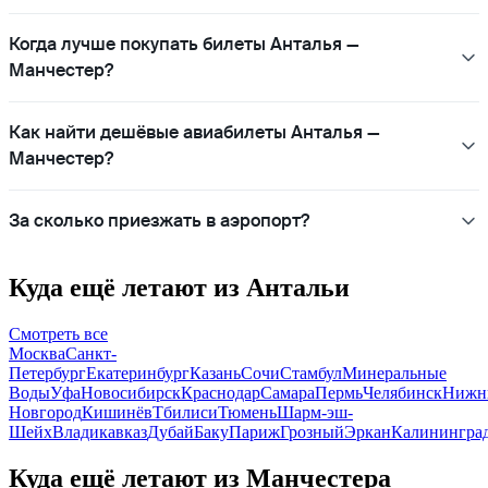
Когда лучше покупать билеты Анталья —
Манчестер?
Как найти дешёвые авиабилеты Анталья —
Манчестер?
За сколько приезжать в аэропорт?
Куда ещё летают из Антальи
Смотреть все
Москва
Санкт-
Петербург
Екатеринбург
Казань
Сочи
Стамбул
Минеральные
Воды
Уфа
Новосибирск
Краснодар
Самара
Пермь
Челябинск
Нижн
Новгород
Кишинёв
Тбилиси
Тюмень
Шарм-эш-
Шейх
Владикавказ
Дубай
Баку
Париж
Грозный
Эркан
Калинингра
Куда ещё летают из Манчестера