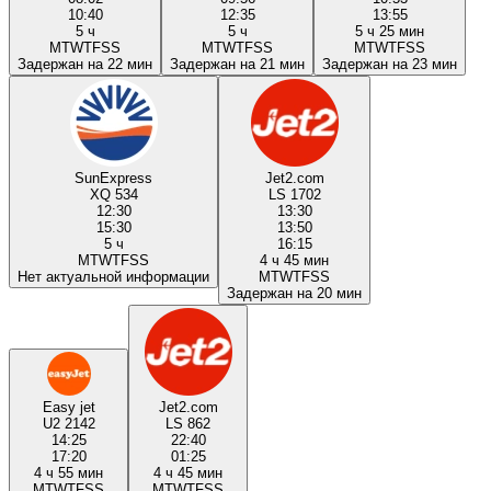
10:40
12:35
13:55
5 ч
5 ч
5 ч 25 мин
M
T
W
T
F
S
S
M
T
W
T
F
S
S
M
T
W
T
F
S
S
Задержан на 22 мин
Задержан на 21 мин
Задержан на 23 мин
SunExpress
Jet2.com
XQ 534
LS 1702
12:30
13:30
15:30
13:50
5 ч
16:15
M
T
W
T
F
S
S
4 ч 45 мин
Нет актуальной информации
M
T
W
T
F
S
S
Задержан на 20 мин
Easy jet
Jet2.com
U2 2142
LS 862
14:25
22:40
17:20
01:25
4 ч 55 мин
4 ч 45 мин
M
T
W
T
F
S
S
M
T
W
T
F
S
S