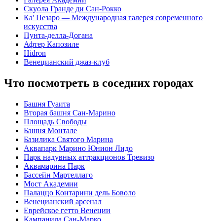
Скуола Гранде ди Сан-Рокко
Ка' Пезаро — Международная галерея современного
искусства
Пунта-делла-Догана
Афтер Капозиле
Hidron
Венецианский джаз-клуб
Что посмотреть в соседних городах
Башня Гуаита
Вторая башня Сан-Марино
Площадь Свободы
Башня Монтале
Базилика Святого Марина
Аквапарк Марино Юнион Лидо
Парк надувных аттракционов Тревизо
Аквамарина Парк
Бассейн Мартеллаго
Мост Академии
Палаццо Контарини дель Боволо
Венецианский арсенал
Еврейское гетто Венеции
Кампанила Сан-Марко