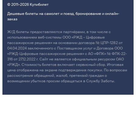
© 2011–2026 Купибилет
Дешевые билеты на самолет и поезд, бронирование и онлайн-
заказ
Ж/Д билеты предоставляются партнёрами, в том числе с
использованием веб-системы ООО «РЖД – Цифровые
пассажирские решения» на основании договора № ЦПР-1282 от
04.04.2024 заключенного с Поставщиком услуг и Договора ООО
«РЖД-Цифровые пассажирские решения» с АО «ФПК» № ФПК-22-
316 от 27.12.2022 г. Сайт не является официальным ресурсом ОАО
«РЖД». Стоимость билетов включает сервисный сбор. Итоговая
цена отображена на экране подтверждения покупки. По вопросам
рассмотрения обращений, жалоб, претензий граждан о
возмещении убытков просим обращаться в Службу Заботы.