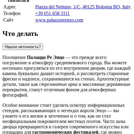
связаться
Адрес
Piazza del Nettuno, 1/C, 40125 Bologna BO, Italy
Телефон
+39 051 658 3111
Сайт
www.palazzoreenzo.com
Что делать
Нашли неточность?
Посещение
Палаццо Ре Энцо
— это прежде всего
погружение в атмосферу средневекового города. Вы можете
неспешно прогуляться по его внутренним дворам, где каждый
камень буквально дышит историей, и рассмотреть старинные
фрески и надписи, сохранившиеся на стенах. Архитектурные
детали, такие как
стрельчатые арки
и массивные деревянные
перекрытия, станут отличным фоном для атмосферных
фотографий.
Особое внимание стоит уделить осмотру информационных
стендов, рассказывающих о легендах короля Энцо — вы
узнаете о его жизни в заточении и о том, как он стал
неофициальным покровителем местных поэтов. Часто залы
дворца превращаются в галереи современного искусства или
площадки для
гастрономических фестивалей
, где можно