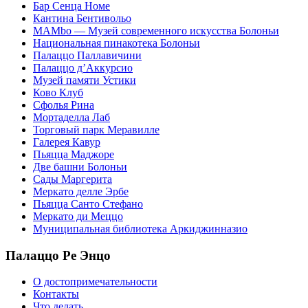
Бар Сенца Номе
Кантина Бентивольо
MAMbo — Музей современного искусства Болоньи
Национальная пинакотека Болоньи
Палаццо Паллавичини
Палаццо д’Аккурсио
Музей памяти Устики
Ково Клуб
Сфолья Рина
Мортаделла Лаб
Торговый парк Меравилле
Галерея Кавур
Пьяцца Маджоре
Две башни Болоньи
Сады Маргерита
Меркато делле Эрбе
Пьяцца Санто Стефано
Меркато ди Меццо
Муниципальная библиотека Аркиджинназио
Палаццо Ре Энцо
О достопримечательности
Контакты
Что делать