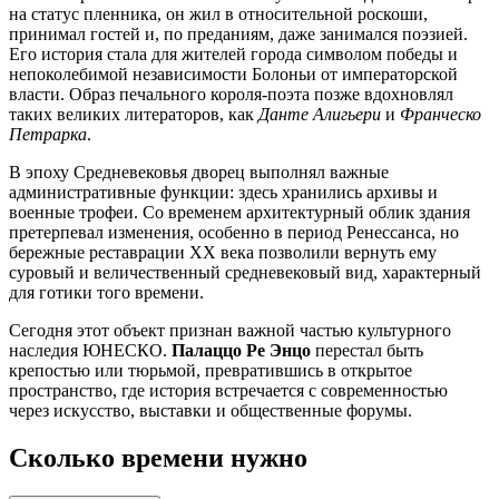
на статус пленника, он жил в относительной роскоши,
принимал гостей и, по преданиям, даже занимался поэзией.
Его история стала для жителей города символом победы и
непоколебимой независимости
Болоньи
от императорской
власти. Образ печального короля-поэта позже вдохновлял
таких великих литераторов, как
Данте Алигьери
и
Франческо
Петрарка
.
В эпоху Средневековья дворец выполнял важные
административные функции: здесь хранились архивы и
военные трофеи. Со временем архитектурный облик здания
претерпевал изменения, особенно в период Ренессанса, но
бережные реставрации XX века позволили вернуть ему
суровый и величественный средневековый вид, характерный
для готики того времени.
Сегодня этот объект признан важной частью культурного
наследия ЮНЕСКО.
Палаццо Ре Энцо
перестал быть
крепостью или тюрьмой, превратившись в открытое
пространство, где история встречается с современностью
через искусство, выставки и общественные форумы.
Сколько времени нужно