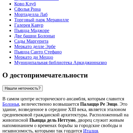
Ково Клуб
Сфолья Рина
Мортаделла Лаб
Торговый парк Меравилле
Галерея Кавур
Пьяцца Маджоре
Две башни Болоньи
Сады Маргерита
Меркато делле Эрбе
Пьяцца Санто Стефано
Меркато ди Меццо
Муниципальная библиотека Аркиджинназио
О достопримечательности
Нашли неточность?
В самом центре исторического ансамбля, которым славится
Болонья
, величественно возвышается
Палаццо Ре Энцо
. Это
здание, возведенное в середине XIII века, является эталоном
средневековой гражданской архитектуры. Расположенный на
живописной
Пьяцца дель Неттуно
, дворец служит живым
напоминанием о временах борьбы за городские свободы и
независимость, которыми так гордится
Италия
.