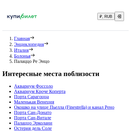
₽, RUB
Главная
Энциклопедия
Италия
Болонья
Палаццо Ре Энцо
Интересные места поблизости
Аквариум Фоссоло
Аквариум Кроче Коперта
Порта Сарагоцца
Маленькая Венеция
Окошко на улице Пьелла (Finestrella) и канал Рено
Порта Сан-Донато
Порта Сан-Витале
Палаццо Эрколани
Остерия дель Соле