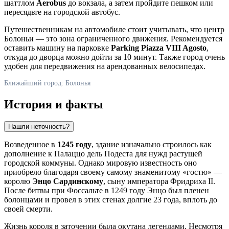
шаттлом
Aerobus
до вокзала, а затем пройдите пешком или
пересядьте на городской автобус.
Путешественникам на автомобиле стоит учитывать, что центр
Болоньи — это зона ограниченного движения. Рекомендуется
оставить машину на парковке
Parking Piazza VIII Agosto
,
откуда до дворца можно дойти за 10 минут. Также город очень
удобен для передвижения на арендованных велосипедах.
Ближайший город: Болонья
История и факты
Нашли неточность?
Возведенное в
1245 году
, здание изначально строилось как
дополнение к Палаццо дель Подеста для нужд растущей
городской коммуны. Однако мировую известность оно
приобрело благодаря своему самому знаменитому «гостю» —
королю
Энцо Сардинскому
, сыну императора Фридриха II.
После битвы при Фоссальте в 1249 году Энцо был пленен
болонцами и провел в этих стенах долгие 23 года, вплоть до
своей смерти.
Жизнь короля в заточении была окутана легендами. Несмотря