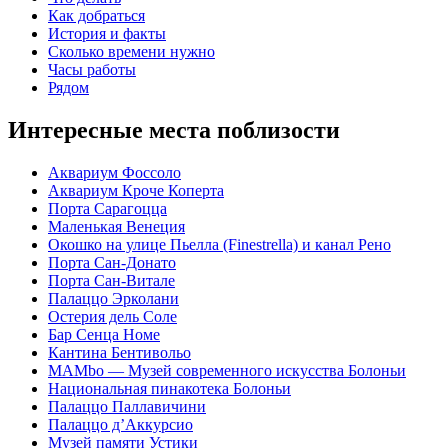
Как добраться
История и факты
Сколько времени нужно
Часы работы
Рядом
Интересные места поблизости
Аквариум Фоссоло
Аквариум Кроче Коперта
Порта Сарагоцца
Маленькая Венеция
Окошко на улице Пьелла (Finestrella) и канал Рено
Порта Сан-Донато
Порта Сан-Витале
Палаццо Эрколани
Остерия дель Соле
Бар Сенца Номе
Кантина Бентивольо
MAMbo — Музей современного искусства Болоньи
Национальная пинакотека Болоньи
Палаццо Паллавичини
Палаццо д’Аккурсио
Музей памяти Устики