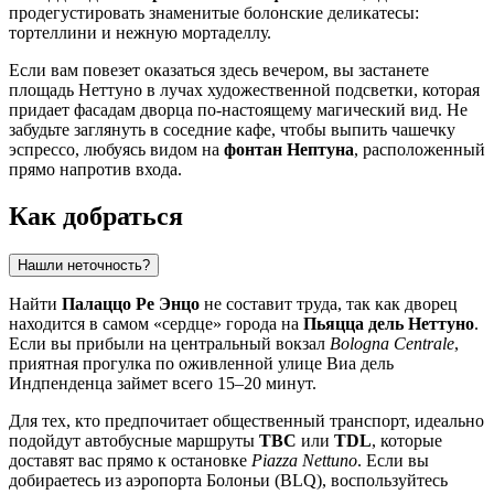
продегустировать знаменитые болонские деликатесы:
тортеллини и нежную мортаделлу.
Если вам повезет оказаться здесь вечером, вы застанете
площадь Неттуно в лучах художественной подсветки, которая
придает фасадам дворца по-настоящему магический вид. Не
забудьте заглянуть в соседние кафе, чтобы выпить чашечку
эспрессо, любуясь видом на
фонтан Нептуна
, расположенный
прямо напротив входа.
Как добраться
Нашли неточность?
Найти
Палаццо Ре Энцо
не составит труда, так как дворец
находится в самом «сердце» города на
Пьяцца дель Неттуно
.
Если вы прибыли на центральный вокзал
Bologna Centrale
,
приятная прогулка по оживленной улице Виа дель
Индпенденца займет всего 15–20 минут.
Для тех, кто предпочитает общественный транспорт, идеально
подойдут автобусные маршруты
TBC
или
TDL
, которые
доставят вас прямо к остановке
Piazza Nettuno
. Если вы
добираетесь из аэропорта Болоньи (BLQ), воспользуйтесь