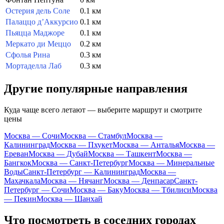
Остерия дель Соле
0.1 км
Палаццо д’Аккурсио
0.1 км
Пьяцца Маджоре
0.1 км
Меркато ди Меццо
0.2 км
Сфолья Рина
0.3 км
Мортаделла Лаб
0.3 км
Другие популярные направления
Куда чаще всего летают — выберите маршрут и смотрите
цены
Москва — Сочи
Москва — Стамбул
Москва —
Калининград
Москва — Пхукет
Москва — Анталья
Москва —
Ереван
Москва — Дубай
Москва — Ташкент
Москва —
Бангкок
Москва — Санкт-Петербург
Москва — Минеральные
Воды
Санкт-Петербург — Калининград
Москва —
Махачкала
Москва — Нячанг
Москва — Денпасар
Санкт-
Петербург — Сочи
Москва — Баку
Москва — Тбилиси
Москва
— Пекин
Москва — Шанхай
Что посмотреть в соседних городах