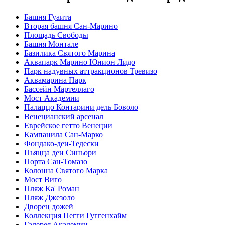
Башня Гуаита
Вторая башня Сан-Марино
Площадь Свободы
Башня Монтале
Базилика Святого Марина
Аквапарк Марино Юнион Лидо
Парк надувных аттракционов Тревизо
Аквамарина Парк
Бассейн Мартеллаго
Мост Академии
Палаццо Контарини дель Боволо
Венецианский арсенал
Еврейское гетто Венеции
Кампанила Сан-Марко
Фондако-деи-Тедески
Пьяцца деи Синьори
Порта Сан-Томазо
Колонна Святого Марка
Мост Виго
Пляж Ка' Роман
Пляж Джезоло
Дворец дожей
Коллекция Пегги Гуггенхайм
Галерея Академии