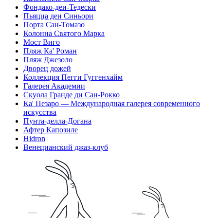
Фондако-деи-Тедески
Пьяцца деи Синьори
Порта Сан-Томазо
Колонна Святого Марка
Мост Виго
Пляж Ка' Роман
Пляж Джезоло
Дворец дожей
Коллекция Пегги Гуггенхайм
Галерея Академии
Скуола Гранде ди Сан-Рокко
Ка' Пезаро — Международная галерея современного
искусства
Пунта-делла-Догана
Афтер Капозиле
Hidron
Венецианский джаз-клуб