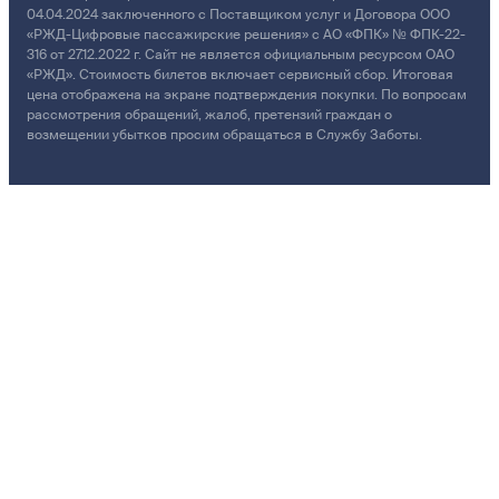
04.04.2024 заключенного с Поставщиком услуг и Договора ООО
«РЖД-Цифровые пассажирские решения» с АО «ФПК» № ФПК-22-
316 от 27.12.2022 г. Сайт не является официальным ресурсом ОАО
«РЖД». Стоимость билетов включает сервисный сбор. Итоговая
цена отображена на экране подтверждения покупки. По вопросам
рассмотрения обращений, жалоб, претензий граждан о
возмещении убытков просим обращаться в Службу Заботы.