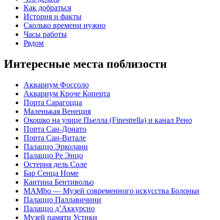
Как добраться
История и факты
Сколько времени нужно
Часы работы
Рядом
Интересные места поблизости
Аквариум Фоссоло
Аквариум Кроче Коперта
Порта Сарагоцца
Маленькая Венеция
Окошко на улице Пьелла (Finestrella) и канал Рено
Порта Сан-Донато
Порта Сан-Витале
Палаццо Эрколани
Палаццо Ре Энцо
Остерия дель Соле
Бар Сенца Номе
Кантина Бентивольо
MAMbo — Музей современного искусства Болоньи
Палаццо Паллавичини
Палаццо д’Аккурсио
Музей памяти Устики