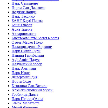
Парк Семпионе
Порта Сан-Джакомо
Лоджия Ланци
Парк Тассино
БАНГ Клуб Парма
Башня часов
Арка Траяна
Аквариомания
Квест-комнаты Secret Rooms
Отель Марко Поло
Палаццо-делла-Раджоне
Парк Вилла Бури
Пьяцца Гарибальди
Agli Amici Падуя
Падуанский собор
Парк Альпини
Парк Ирис
Дивертиландия
Порта Соле
Базилика Сан-Витале
Архиепископский музей
Гробница Данте
Парк Перле д'Аква
Замок Малатеста
Музей Феллини