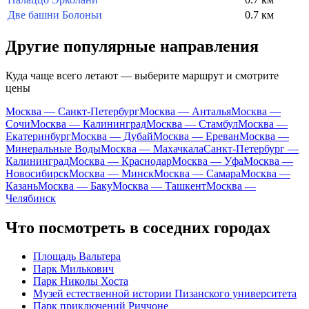
Две башни Болоньи
0.7 км
Другие популярные направления
Куда чаще всего летают — выберите маршрут и смотрите
цены
Москва — Санкт-Петербург
Москва — Анталья
Москва —
Сочи
Москва — Калининград
Москва — Стамбул
Москва —
Екатеринбург
Москва — Дубай
Москва — Ереван
Москва —
Минеральные Воды
Москва — Махачкала
Санкт-Петербург —
Калининград
Москва — Краснодар
Москва — Уфа
Москва —
Новосибирск
Москва — Минск
Москва — Самара
Москва —
Казань
Москва — Баку
Москва — Ташкент
Москва —
Челябинск
Что посмотреть в соседних городах
Площадь Вальтера
Парк Милькович
Парк Николы Хоста
Музей естественной истории Пизанского университета
Парк приключений Риччоне