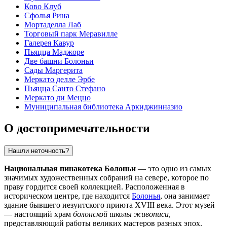
Ково Клуб
Сфолья Рина
Мортаделла Лаб
Торговый парк Меравилле
Галерея Кавур
Пьяцца Маджоре
Две башни Болоньи
Сады Маргерита
Меркато делле Эрбе
Пьяцца Санто Стефано
Меркато ди Меццо
Муниципальная библиотека Аркиджинназио
О достопримечательности
Нашли неточность?
Национальная пинакотека Болоньи
— это одно из самых
значимых художественных собраний на севере, которое по
праву гордится своей коллекцией. Расположенная в
историческом центре, где находится
Болонья
, она занимает
здание бывшего иезуитского приюта XVIII века. Этот музей
— настоящий храм
болонской школы живописи
,
представляющий работы великих мастеров разных эпох.