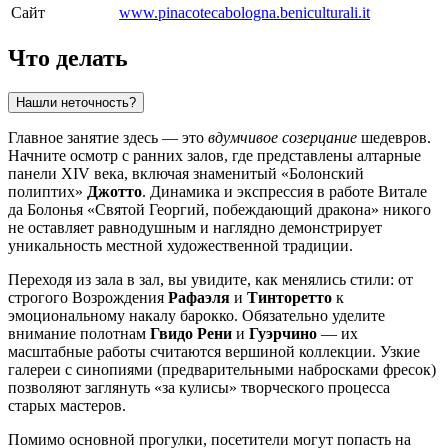
Сайт
www.pinacotecabologna.beniculturali.it
Что делать
Нашли неточность?
Главное занятие здесь — это
вдумчивое созерцание
шедевров.
Начните осмотр с ранних залов, где представлены алтарные
панели XIV века, включая знаменитый «Болонский
полиптих»
Джотто
. Динамика и экспрессия в работе Витале
да Болонья «Святой Георгий, побеждающий дракона» никого
не оставляет равнодушным и наглядно демонстрирует
уникальность местной художественной традиции.
Переходя из зала в зал, вы увидите, как менялись стили: от
строгого Возрождения
Рафаэля
и
Тинторетто
к
эмоциональному накалу барокко. Обязательно уделите
внимание полотнам
Гвидо Рени
и
Гуэрчино
— их
масштабные работы считаются вершиной коллекции. Узкие
галереи с синопиями (предварительными набросками фресок)
позволяют заглянуть «за кулисы» творческого процесса
старых мастеров.
Помимо основной прогулки, посетители могут попасть на