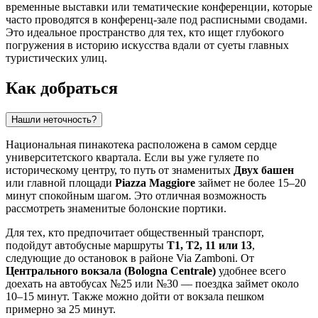
временные выставки или тематические конференции, которые
часто проводятся в конференц-зале под расписными сводами.
Это идеальное пространство для тех, кто ищет глубокого
погружения в историю искусства вдали от суеты главных
туристических улиц.
Как добраться
Нашли неточность?
Национальная пинакотека расположена в самом сердце
университетского квартала. Если вы уже гуляете по
историческому центру, то путь от знаменитых
Двух башен
или главной площади
Piazza Maggiore
займет не более 15–20
минут спокойным шагом. Это отличная возможность
рассмотреть знаменитые болонские портики.
Для тех, кто предпочитает общественный транспорт,
подойдут автобусные маршруты
T1, T2, 11 или 13
,
следующие до остановок в районе Via Zamboni. От
Центрального вокзала (Bologna Centrale)
удобнее всего
доехать на автобусах №25 или №30 — поездка займет около
10–15 минут. Также можно дойти от вокзала пешком
примерно за 25 минут.