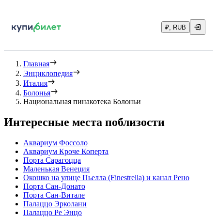
₽, RUB
Главная
Энциклопедия
Италия
Болонья
Национальная пинакотека Болоньи
Интересные места поблизости
Аквариум Фоссоло
Аквариум Кроче Коперта
Порта Сарагоцца
Маленькая Венеция
Окошко на улице Пьелла (Finestrella) и канал Рено
Порта Сан-Донато
Порта Сан-Витале
Палаццо Эрколани
Палаццо Ре Энцо