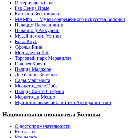
Остерия дель Соле
Бар Сенца Номе
Кантина Бентивольо
MAMbo — Музей современного искусства Болоньи
Палаццо Паллавичини
Палаццо д’Аккурсио
Музей памяти Устики
Ково Клуб
Сфолья Рина
Мортаделла Лаб
Торговый парк Меравилле
Галерея Кавур
Пьяцца Маджоре
Две башни Болоньи
Сады Маргерита
Меркато делле Эрбе
Пьяцца Санто Стефано
Меркато ди Меццо
Муниципальная библиотека Аркиджинназио
Национальная пинакотека Болоньи
О достопримечательности
Контакты
Что делать