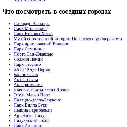
Что посмотреть в соседних городах
Площадь Вальтера
Парк Милькович
Парк Николы Хоста
Музей естественной истории Пизанского университета
Парк приключений Риччоне
Парк Семпионе
Порта Сан-Джакомо
Лоджия Ланци
Парк Тассино
БАНГ Клуб Парма
Башня часов
Арка Траяна
Аквариомания
Квест-комнаты Secret Rooms
Отель Марко Поло
Палаццо-делла-Раджоне
Парк Вилла Бури
Пьяцца Гарибальди
Agli Amici Падуя
Падуанский собор
Парк Альпини