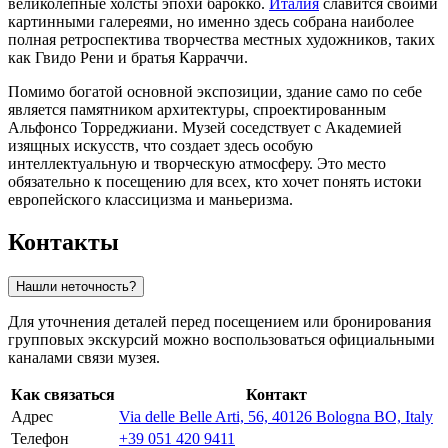
великолепные холсты эпохи барокко.
Италия
славится своими
картинными галереями, но именно здесь собрана наиболее
полная ретроспектива творчества местных художников, таких
как Гвидо Рени и братья Карраччи.
Помимо богатой основной экспозиции, здание само по себе
является памятником архитектуры, спроектированным
Альфонсо Торреджиани. Музей соседствует с Академией
изящных искусств, что создает здесь особую
интеллектуальную и творческую атмосферу. Это место
обязательно к посещению для всех, кто хочет понять истоки
европейского классицизма и маньеризма.
Контакты
Нашли неточность?
Для уточнения деталей перед посещением или бронирования
групповых экскурсий можно воспользоваться официальными
каналами связи музея.
Как связаться
Контакт
Адрес
Via delle Belle Arti, 56, 40126 Bologna BO, Italy
Телефон
+39 051 420 9411