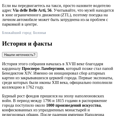
Если вы передвигаетесь на такси, просто назовите водителю
адрес
Via delle Belle Arti, 56
. Учитывайте, что музей находится
в зоне ограниченного движения (ZTL), поэтому поездка на
личном автомобиле может быть затруднена из-за проблем с
парковкой в центре.
Ближайший город: Болонья
История и факты
Нашли неточность?
История этого собрания началась в XVIII веке благодаря
кардиналу
Просперо Ламбертини
, который позже стал папой
Бенедиктом XIV. Именно он инициировал сбор алтарных
картин из закрывавшихся церквей города. Первые экспонаты,
среди которых были иконы XIII века, официально пополнили
коллекцию в 1762 году.
Бурный рост фондов пришелся на эпоху наполеоновских
войн. В период между 1796 и 1815 годами в распоряжение
города поступило около
1000 произведений искусства
,
конфискованных из упраздненных монастырей и
религиозных общин. После падения империи Наполеона