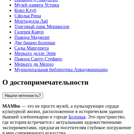
Музей памяти Устики
Ково Клуб
Сфолья Рина
Мортаделла Лаб
Торговый парк Меравилле
Галерея Кавур
Пьяцца Маджоре
Две башни Болоньи
Сады Маргерита
Меркато делле Эрбе
Пьяцца Санто Стефано
Меркато ди Меццо
Муниципальная библиотека Аркиджинназио
О достопримечательности
Нашли неточность?
MAMbo
— это не просто музей, а пульсирующее сердце
культурной жизни, расположенное в историческом здании
бывшей хлебопекарни в городе
Болонья
. Это пространство,
где история встречается с актуальными художественными
экспериментами, предлагая посетителям глубокое погружение
в мир современного искусства.