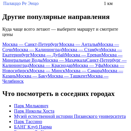
Палаццо Ре Энцо
1 км
Другие популярные направления
Куда чаще всего летают — выберите маршрут и смотрите
цены
Москва — Санкт-Петербург
Москва — Анталья
Москва —
Сочи
Москва — Калининград
Москва — Стамбул
Москва —
Екатеринбург
Москва — Дубай
Москва — Ереван
Москва —
Минеральные Воды
Москва — Махачкала
Санкт-Петербург —
Калининград
Москва — Краснодар
Москва — Уфа
Москва —
Новосибирск
Москва — Минск
Москва — Самара
Москва —
Казань
Москва — Баку
Москва — Ташкент
Москва —
Челябинск
Что посмотреть в соседних городах
Парк Милькович
Парк Николы Хоста
Музей естественной истории Пизанского университета
Парк Тассино
БАНГ Клуб Парма