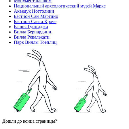
Монумент павшим
Национальный археологический музей Марке
Акведук Ноттолини
Бастион Сан-Мартино
Бастион Санта-Кроче
Башня Гуиниджи
Вилла Бернардини
Вилла Рекалькати
Парк Виллы Тоеплиц
Дошли до конца страницы?