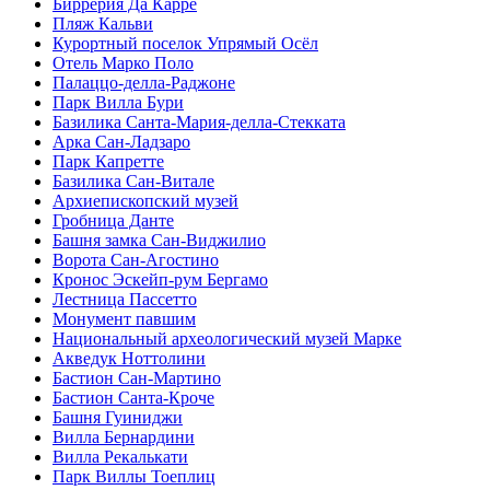
Биррерия Да Карре
Пляж Кальви
Курортный поселок Упрямый Осёл
Отель Марко Поло
Палаццо-делла-Раджоне
Парк Вилла Бури
Базилика Санта-Мария-делла-Стекката
Арка Сан-Ладзаро
Парк Капретте
Базилика Сан-Витале
Архиепископский музей
Гробница Данте
Башня замка Сан-Виджилио
Ворота Сан-Агостино
Кронос Эскейп-рум Бергамо
Лестница Пассетто
Монумент павшим
Национальный археологический музей Марке
Акведук Ноттолини
Бастион Сан-Мартино
Бастион Санта-Кроче
Башня Гуиниджи
Вилла Бернардини
Вилла Рекалькати
Парк Виллы Тоеплиц