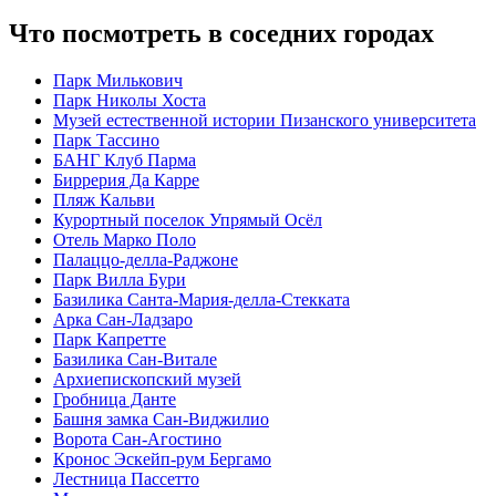
Что посмотреть в соседних городах
Парк Милькович
Парк Николы Хоста
Музей естественной истории Пизанского университета
Парк Тассино
БАНГ Клуб Парма
Биррерия Да Карре
Пляж Кальви
Курортный поселок Упрямый Осёл
Отель Марко Поло
Палаццо-делла-Раджоне
Парк Вилла Бури
Базилика Санта-Мария-делла-Стекката
Арка Сан-Ладзаро
Парк Капретте
Базилика Сан-Витале
Архиепископский музей
Гробница Данте
Башня замка Сан-Виджилио
Ворота Сан-Агостино
Кронос Эскейп-рум Бергамо
Лестница Пассетто