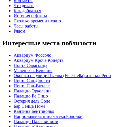
Контакты
Что делать
Как добраться
История и факты
Сколько времени нужно
Часы работы
Рядом
Интересные места поблизости
Аквариум Фоссоло
Аквариум Кроче Коперта
Порта Сарагоцца
Маленькая Венеция
Окошко на улице Пьелла (Finestrella) и канал Рено
Порта Сан-Донато
Порта Сан-Витале
Палаццо Эрколани
Палаццо Ре Энцо
Остерия дель Соле
Бар Сенца Номе
Кантина Бентивольо
Национальная пинакотека Болоньи
Палаццо Паллавичини
Палаццо д’Аккурсио