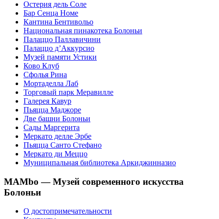
Остерия дель Соле
Бар Сенца Номе
Кантина Бентивольо
Национальная пинакотека Болоньи
Палаццо Паллавичини
Палаццо д’Аккурсио
Музей памяти Устики
Ково Клуб
Сфолья Рина
Мортаделла Лаб
Торговый парк Меравилле
Галерея Кавур
Пьяцца Маджоре
Две башни Болоньи
Сады Маргерита
Меркато делле Эрбе
Пьяцца Санто Стефано
Меркато ди Меццо
Муниципальная библиотека Аркиджинназио
MAMbo — Музей современного искусства
Болоньи
О достопримечательности