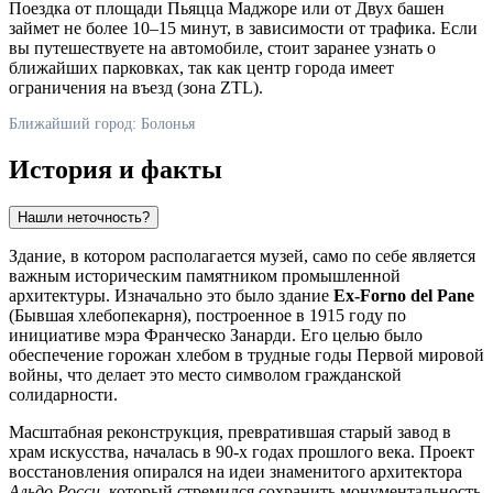
Поездка от площади Пьяцца Маджоре или от Двух башен
займет не более 10–15 минут, в зависимости от трафика. Если
вы путешествуете на автомобиле, стоит заранее узнать о
ближайших парковках, так как центр города имеет
ограничения на въезд (зона ZTL).
Ближайший город: Болонья
История и факты
Нашли неточность?
Здание, в котором располагается музей, само по себе является
важным историческим памятником промышленной
архитектуры. Изначально это было здание
Ex-Forno del Pane
(Бывшая хлебопекарня), построенное в 1915 году по
инициативе мэра Франческо Занарди. Его целью было
обеспечение горожан хлебом в трудные годы Первой мировой
войны, что делает это место символом гражданской
солидарности.
Масштабная реконструкция, превратившая старый завод в
храм искусства, началась в 90-х годах прошлого века. Проект
восстановления опирался на идеи знаменитого архитектора
Альдо Росси
, который стремился сохранить монументальность