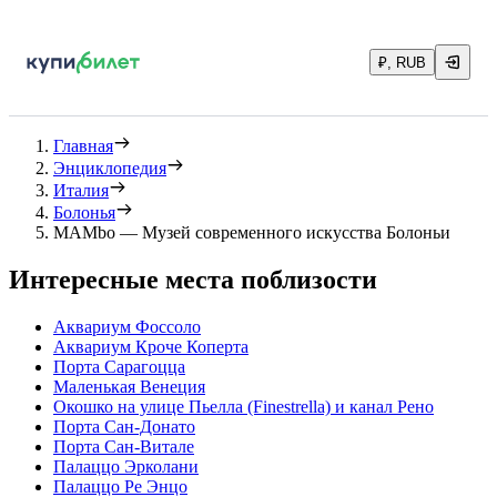
₽, RUB
Главная
Энциклопедия
Италия
Болонья
MAMbo — Музей современного искусства Болоньи
Интересные места поблизости
Аквариум Фоссоло
Аквариум Кроче Коперта
Порта Сарагоцца
Маленькая Венеция
Окошко на улице Пьелла (Finestrella) и канал Рено
Порта Сан-Донато
Порта Сан-Витале
Палаццо Эрколани
Палаццо Ре Энцо