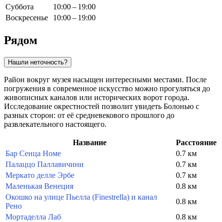
Суббота
10:00 – 19:00
Воскресенье
10:00 – 19:00
Рядом
Нашли неточность?
Район вокруг музея насыщен интересными местами. После
погружения в современное искусство можно прогуляться до
живописных каналов или исторических ворот города.
Исследование окрестностей позволит увидеть Болонью с
разных сторон: от её средневекового прошлого до
развлекательного настоящего.
Название
Расстояние
Бар Сенца Номе
0.7 км
Палаццо Паллавичини
0.7 км
Меркато делле Эрбе
0.7 км
Маленькая Венеция
0.8 км
Окошко на улице Пьелла (Finestrella) и канал
0.8 км
Рено
Мортаделла Лаб
0.8 км