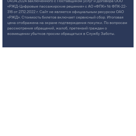
04.04.2024 заключенного с Поставщиком услуг и Договора ООО
«РЖД-Цифровые пассажирские решения» с АО «ФПК» № ФПК-22-
316 от 27.12.2022 г. Сайт не является официальным ресурсом ОАО
«РЖД». Стоимость билетов включает сервисный сбор. Итоговая
цена отображена на экране подтверждения покупки. По вопросам
рассмотрения обращений, жалоб, претензий граждан о
возмещении убытков просим обращаться в Службу Заботы.