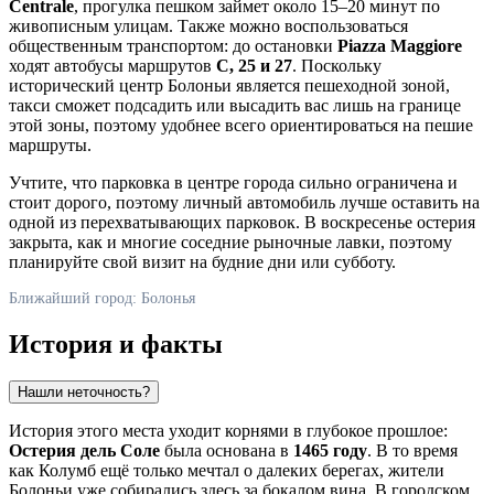
Centrale
, прогулка пешком займет около 15–20 минут по
живописным улицам. Также можно воспользоваться
общественным транспортом: до остановки
Piazza Maggiore
ходят автобусы маршрутов
C, 25 и 27
. Поскольку
исторический центр Болоньи является пешеходной зоной,
такси сможет подсадить или высадить вас лишь на границе
этой зоны, поэтому удобнее всего ориентироваться на пешие
маршруты.
Учтите, что парковка в центре города сильно ограничена и
стоит дорого, поэтому личный автомобиль лучше оставить на
одной из перехватывающих парковок. В воскресенье остерия
закрыта, как и многие соседние рыночные лавки, поэтому
планируйте свой визит на будние дни или субботу.
Ближайший город: Болонья
История и факты
Нашли неточность?
История этого места уходит корнями в глубокое прошлое:
Остерия дель Соле
была основана в
1465 году
. В то время
как Колумб ещё только мечтал о далеких берегах, жители
Болоньи уже собирались здесь за бокалом вина. В городском