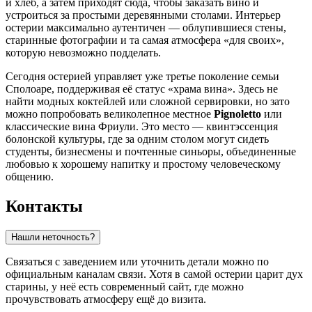
и хлеб, а затем приходят сюда, чтобы заказать вино и
устроиться за простыми деревянными столами. Интерьер
остерии максимально аутентичен — облупившиеся стены,
старинные фотографии и та самая атмосфера «для своих»,
которую невозможно подделать.
Сегодня остерией управляет уже третье поколение семьи
Сполоаре, поддерживая её статус «храма вина». Здесь не
найти модных коктейлей или сложной сервировки, но зато
можно попробовать великолепное местное
Pignoletto
или
классические вина Фриули. Это место — квинтэссенция
болонской культуры, где за одним столом могут сидеть
студенты, бизнесмены и почтенные синьоры, объединенные
любовью к хорошему напитку и простому человеческому
общению.
Контакты
Нашли неточность?
Связаться с заведением или уточнить детали можно по
официальным каналам связи. Хотя в самой остерии царит дух
старины, у неё есть современный сайт, где можно
прочувствовать атмосферу ещё до визита.