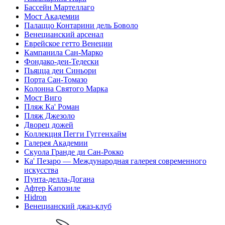
Бассейн Мартеллаго
Мост Академии
Палаццо Контарини дель Боволо
Венецианский арсенал
Еврейское гетто Венеции
Кампанила Сан-Марко
Фондако-деи-Тедески
Пьяцца деи Синьори
Порта Сан-Томазо
Колонна Святого Марка
Мост Виго
Пляж Ка' Роман
Пляж Джезоло
Дворец дожей
Коллекция Пегги Гуггенхайм
Галерея Академии
Скуола Гранде ди Сан-Рокко
Ка' Пезаро — Международная галерея современного
искусства
Пунта-делла-Догана
Афтер Капозиле
Hidron
Венецианский джаз-клуб