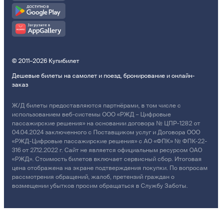
© 2011–2026 Купибилет
Дешевые билеты на самолет и поезд, бронирование и онлайн-
заказ
Ж/Д билеты предоставляются партнёрами, в том числе с
использованием веб-системы ООО «РЖД – Цифровые
пассажирские решения» на основании договора № ЦПР-1282 от
04.04.2024 заключенного с Поставщиком услуг и Договора ООО
«РЖД-Цифровые пассажирские решения» с АО «ФПК» № ФПК-22-
316 от 27.12.2022 г. Сайт не является официальным ресурсом ОАО
«РЖД». Стоимость билетов включает сервисный сбор. Итоговая
цена отображена на экране подтверждения покупки. По вопросам
рассмотрения обращений, жалоб, претензий граждан о
возмещении убытков просим обращаться в Службу Заботы.