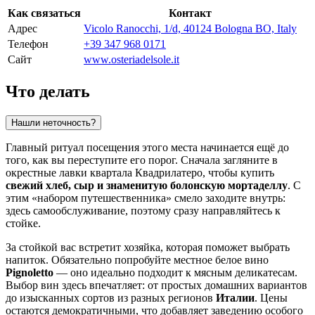
Как связаться
Контакт
Адрес
Vicolo Ranocchi, 1/d, 40124 Bologna BO, Italy
Телефон
+39 347 968 0171
Сайт
www.osteriadelsole.it
Что делать
Нашли неточность?
Главный ритуал посещения этого места начинается ещё до
того, как вы переступите его порог. Сначала загляните в
окрестные лавки квартала Квадрилатеро, чтобы купить
свежий хлеб, сыр и знаменитую болонскую мортаделлу
. С
этим «набором путешественника» смело заходите внутрь:
здесь самообслуживание, поэтому сразу направляйтесь к
стойке.
За стойкой вас встретит хозяйка, которая поможет выбрать
напиток. Обязательно попробуйте местное белое вино
Pignoletto
— оно идеально подходит к мясным деликатесам.
Выбор вин здесь впечатляет: от простых домашних вариантов
до изысканных сортов из разных регионов
Италии
. Цены
остаются демократичными, что добавляет заведению особого