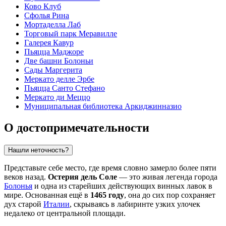
Ково Клуб
Сфолья Рина
Мортаделла Лаб
Торговый парк Меравилле
Галерея Кавур
Пьяцца Маджоре
Две башни Болоньи
Сады Маргерита
Меркато делле Эрбе
Пьяцца Санто Стефано
Меркато ди Меццо
Муниципальная библиотека Аркиджинназио
О достопримечательности
Нашли неточность?
Представьте себе место, где время словно замерло более пяти
веков назад.
Остерия дель Соле
— это живая легенда города
Болонья
и одна из старейших действующих винных лавок в
мире. Основанная ещё в
1465 году
, она до сих пор сохраняет
дух старой
Италии
, скрываясь в лабиринте узких улочек
недалеко от центральной площади.