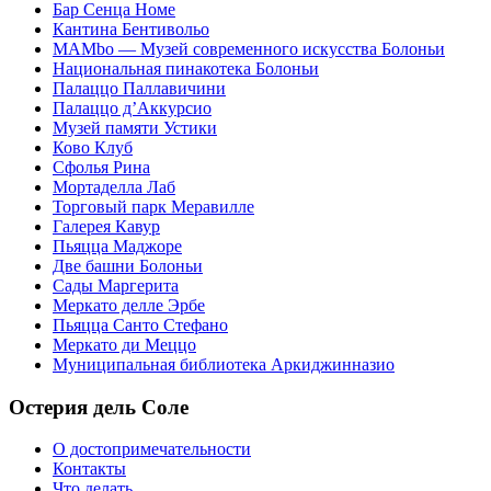
Бар Сенца Номе
Кантина Бентивольо
MAMbo — Музей современного искусства Болоньи
Национальная пинакотека Болоньи
Палаццо Паллавичини
Палаццо д’Аккурсио
Музей памяти Устики
Ково Клуб
Сфолья Рина
Мортаделла Лаб
Торговый парк Меравилле
Галерея Кавур
Пьяцца Маджоре
Две башни Болоньи
Сады Маргерита
Меркато делле Эрбе
Пьяцца Санто Стефано
Меркато ди Меццо
Муниципальная библиотека Аркиджинназио
Остерия дель Соле
О достопримечательности
Контакты
Что делать