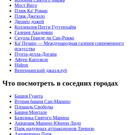
Мост Виго
Пляж Ка' Роман
Пляж Джезоло
Дворец дожей
Коллекция Пегги Гуггенхайм
Галерея Академии
Скуола Гранде ди Сан-Рокко
Ка' Пезаро — Международная галерея современного
искусства
Пунта-делла-Догана
Афтер Капозиле
Hidron
Венецианский джаз-клуб
Что посмотреть в соседних городах
Башня Гуаита
Вторая башня Сан-Марино
Площадь Свободы
Башня Монтале
Базилика Святого Марина
Аквапарк Марино Юнион Лидо
Парк надувных аттракционов Тревизо
Аквамарина Парк