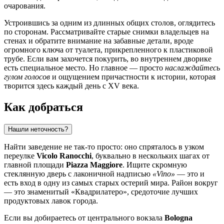
очарования.
Устроившись за одним из длинных общих столов, оглядитесь
по сторонам. Рассматривайте старые снимки владельцев на
стенах и обратите внимание на забавные детали, вроде
огромного ключа от туалета, прикрепленного к пластиковой
трубе. Если вам захочется покурить, во внутреннем дворике
есть специальное место. Но главное — просто
наслаждайтесь
гулом голосов
и ощущением причастности к истории, которая
творится здесь каждый день с XV века.
Как добраться
Нашли неточность?
Найти заведение не так-то просто: оно спряталось в узком
переулке
Vicolo Ranocchi
, буквально в нескольких шагах от
главной площади
Piazza Maggiore
. Ищите скромную
стеклянную дверь с лаконичной надписью
«Vino»
— это и
есть вход в одну из самых старых остерий мира. Район вокруг
— это знаменитый «Квадрилатеро», средоточие лучших
продуктовых лавок города.
Если вы добираетесь от центрального вокзала
Bologna