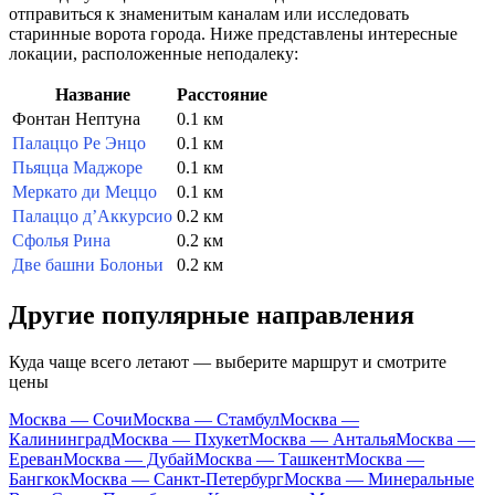
отправиться к знаменитым каналам или исследовать
старинные ворота города. Ниже представлены интересные
локации, расположенные неподалеку:
Название
Расстояние
Фонтан Нептуна
0.1 км
Палаццо Ре Энцо
0.1 км
Пьяцца Маджоре
0.1 км
Меркато ди Меццо
0.1 км
Палаццо д’Аккурсио
0.2 км
Сфолья Рина
0.2 км
Две башни Болоньи
0.2 км
Другие популярные направления
Куда чаще всего летают — выберите маршрут и смотрите
цены
Москва — Сочи
Москва — Стамбул
Москва —
Калининград
Москва — Пхукет
Москва — Анталья
Москва —
Ереван
Москва — Дубай
Москва — Ташкент
Москва —
Бангкок
Москва — Санкт-Петербург
Москва — Минеральные