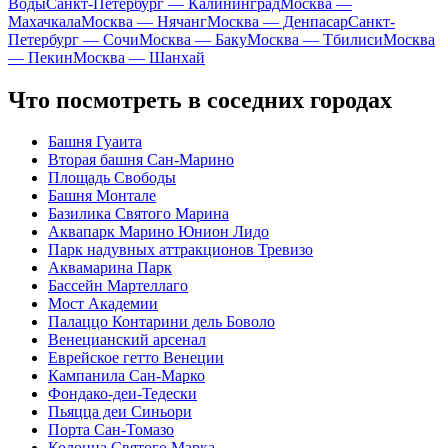
Воды
Санкт-Петербург — Калининград
Москва —
Махачкала
Москва — Нячанг
Москва — Денпасар
Санкт-
Петербург — Сочи
Москва — Баку
Москва — Тбилиси
Москва
— Пекин
Москва — Шанхай
Что посмотреть в соседних городах
Башня Гуаита
Вторая башня Сан-Марино
Площадь Свободы
Башня Монтале
Базилика Святого Марина
Аквапарк Марино Юнион Лидо
Парк надувных аттракционов Тревизо
Аквамарина Парк
Бассейн Мартеллаго
Мост Академии
Палаццо Контарини дель Боволо
Венецианский арсенал
Еврейское гетто Венеции
Кампанила Сан-Марко
Фондако-деи-Тедески
Пьяцца деи Синьори
Порта Сан-Томазо
Колонна Святого Марка