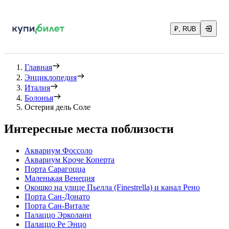
₽, RUB
Главная
Энциклопедия
Италия
Болонья
Остерия дель Соле
Интересные места поблизости
Аквариум Фоссоло
Аквариум Кроче Коперта
Порта Сарагоцца
Маленькая Венеция
Окошко на улице Пьелла (Finestrella) и канал Рено
Порта Сан-Донато
Порта Сан-Витале
Палаццо Эрколани
Палаццо Ре Энцо