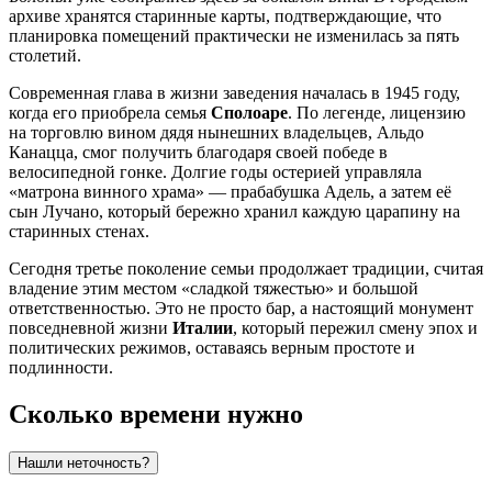
архиве хранятся старинные карты, подтверждающие, что
планировка помещений практически не изменилась за пять
столетий.
Современная глава в жизни заведения началась в 1945 году,
когда его приобрела семья
Сполоаре
. По легенде, лицензию
на торговлю вином дядя нынешних владельцев, Альдо
Канацца, смог получить благодаря своей победе в
велосипедной гонке. Долгие годы остерией управляла
«матрона винного храма» — прабабушка Адель, а затем её
сын Лучано, который бережно хранил каждую царапину на
старинных стенах.
Сегодня третье поколение семьи продолжает традиции, считая
владение этим местом «сладкой тяжестью» и большой
ответственностью. Это не просто бар, а настоящий монумент
повседневной жизни
Италии
, который пережил смену эпох и
политических режимов, оставаясь верным простоте и
подлинности.
Сколько времени нужно
Нашли неточность?