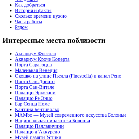
Как добраться
История и факты
Сколько времени нужно
Часы работы
Рядом
Интересные места поблизости
Аквариум Фоссоло
Аквариум Кроче Коперта
Порта Сарагоцца
Маленькая Венеция
Окошко на улице Пьелла (Finestrella) и канал Рено
Порта Сан-Донато
Порта Сан-Витале
Палаццо Эрколани
Палаццо Ре Энцо
Бар Сенца Номе
Кантина Бентивольо
MAMbo — Музей современного искусства Болоньи
Национальная пинакотека Болоньи
Палаццо Паллавичини
Палаццо д’Аккурсио
Музей памяти Устики